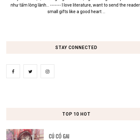
như tấm lòng lành... ------- I love literature, want to send the reade
small gifts like a good heart ...
STAY CONNECTED
TOP 10 HOT
CÚ CÓ GAI