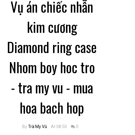
Vụ án chiếc nhẫn
kim cương
Diamond ring case
Nhom boy hoc tro
- tra my vu - mua
hoa bach hop
By
Trà My Vũ
At 08:50
0