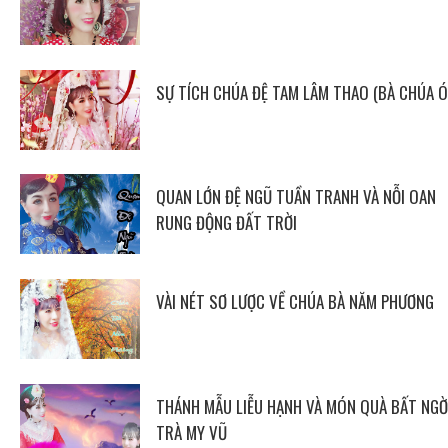
SỰ TÍCH CHÚA ĐỆ TAM LÂM THAO (BÀ CHÚA Ó
QUAN LỚN ĐỆ NGŨ TUẦN TRANH VÀ NỖI OAN
RUNG ĐỘNG ĐẤT TRỜI
VÀI NÉT SƠ LƯỢC VỀ CHÚA BÀ NĂM PHƯƠNG
THÁNH MẪU LIỄU HẠNH VÀ MÓN QUÀ BẤT NGỜ
TRÀ MY VŨ