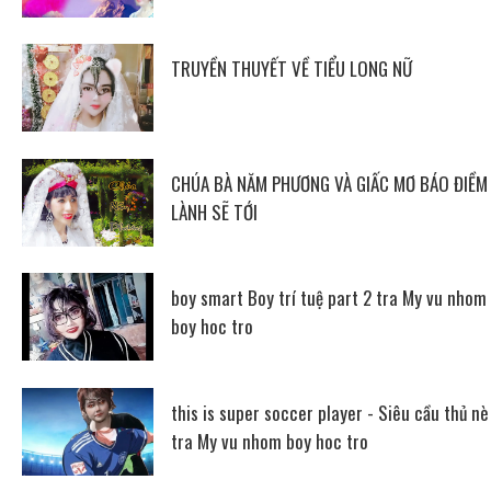
TRUYỀN THUYẾT VỀ TIỂU LONG NỮ
CHÚA BÀ NĂM PHƯƠNG VÀ GIẤC MƠ BÁO ĐIỀM
LÀNH SẼ TỚI
boy smart Boy trí tuệ part 2 tra My vu nhom
boy hoc tro
this is super soccer player - Siêu cầu thủ nè
tra My vu nhom boy hoc tro