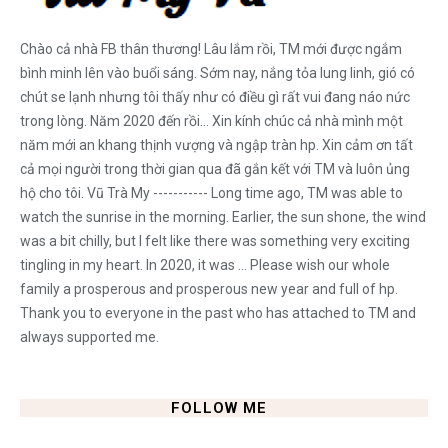
Chào cả nhà FB thân thương! Lâu lắm rồi, TM mới được ngắm
bình minh lên vào buổi sáng. Sớm nay, nắng tỏa lung linh, gió có
chút se lạnh nhưng tôi thấy như có điều gì rất vui đang náo nức
trong lòng. Năm 2020 đến rồi... Xin kính chúc cả nhà mình một
năm mới an khang thịnh vượng và ngập tràn hp. Xin cảm ơn tất
cả mọi người trong thời gian qua đã gắn kết với TM và luôn ủng
hộ cho tôi. Vũ Trà My ----------- Long time ago, TM was able to
watch the sunrise in the morning. Earlier, the sun shone, the wind
was a bit chilly, but I felt like there was something very exciting
tingling in my heart. In 2020, it was ... Please wish our whole
family a prosperous and prosperous new year and full of hp.
Thank you to everyone in the past who has attached to TM and
always supported me.
FOLLOW ME