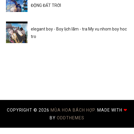
ĐỘNG ĐẤT TRỜI
elegant boy - Boy lịch lãm - tra My vu nhom boy hoc
tro
COPYRIGHT ©
2026
MÙA HOA BÁCH HỢP.
MADE WITH
❤
BY
ODDTHEMES