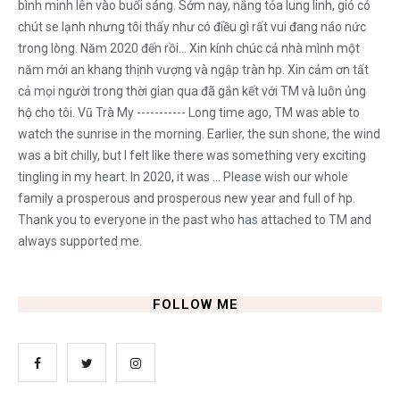
bình minh lên vào buổi sáng. Sớm nay, nắng tỏa lung linh, gió có
chút se lạnh nhưng tôi thấy như có điều gì rất vui đang náo nức
trong lòng. Năm 2020 đến rồi... Xin kính chúc cả nhà mình một
năm mới an khang thịnh vượng và ngập tràn hp. Xin cảm ơn tất
cả mọi người trong thời gian qua đã gắn kết với TM và luôn ủng
hộ cho tôi. Vũ Trà My ----------- Long time ago, TM was able to
watch the sunrise in the morning. Earlier, the sun shone, the wind
was a bit chilly, but I felt like there was something very exciting
tingling in my heart. In 2020, it was ... Please wish our whole
family a prosperous and prosperous new year and full of hp.
Thank you to everyone in the past who has attached to TM and
always supported me.
FOLLOW ME