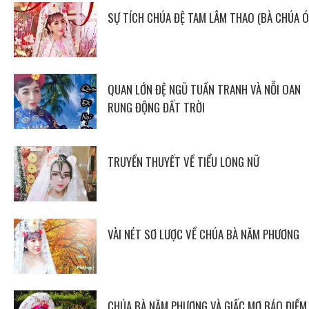
SỰ TÍCH CHÚA ĐỆ TAM LÂM THAO (BÀ CHÚA Ó
QUAN LỚN ĐỆ NGŨ TUẦN TRANH VÀ NỖI OAN
RUNG ĐỘNG ĐẤT TRỜI
TRUYỀN THUYẾT VỀ TIỂU LONG NỮ
VÀI NÉT SƠ LƯỢC VỀ CHÚA BÀ NĂM PHƯƠNG
CHÚA BÀ NĂM PHƯƠNG VÀ GIẤC MƠ BÁO ĐIỀM