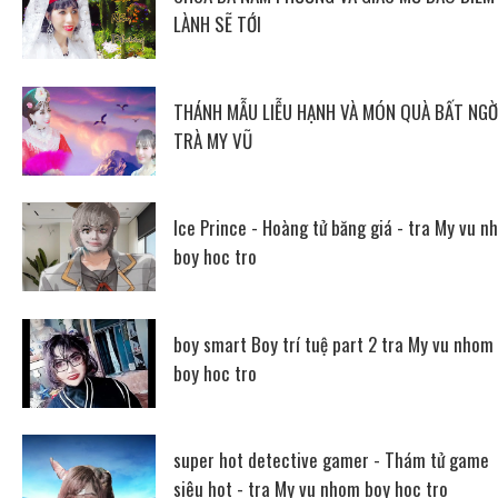
LÀNH SẼ TỚI
THÁNH MẪU LIỄU HẠNH VÀ MÓN QUÀ BẤT NGỜ
TRÀ MY VŨ
Ice Prince - Hoàng tử băng giá - tra My vu n
boy hoc tro
boy smart Boy trí tuệ part 2 tra My vu nhom
boy hoc tro
super hot detective gamer - Thám tử game
siêu hot - tra My vu nhom boy hoc tro