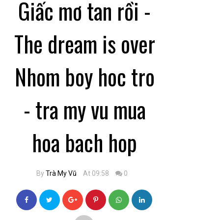
Giấc mơ tan rồi -
The dream is over
Nhom boy hoc tro
- tra my vu mua
hoa bach hop
By
Trà My Vũ
At 09:58
0