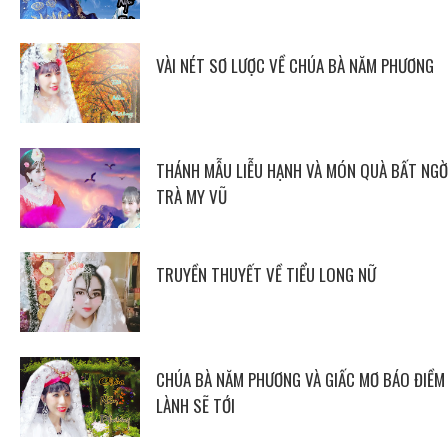
VÀI NÉT SƠ LƯỢC VỀ CHÚA BÀ NĂM PHƯƠNG
THÁNH MẪU LIỄU HẠNH VÀ MÓN QUÀ BẤT NGỜ
TRÀ MY VŨ
TRUYỀN THUYẾT VỀ TIỂU LONG NỮ
CHÚA BÀ NĂM PHƯƠNG VÀ GIẤC MƠ BÁO ĐIỀM
LÀNH SẼ TỚI