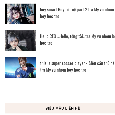
boy smart Boy trí tuệ part 2 tra My vu nhom
boy hoc tro
Hello CEO ...Hello, tổng tài...tra My vu nhom b
hoc tro
this is super soccer player - Siêu cầu thủ nè
tra My vu nhom boy hoc tro
BIỂU MẪU LIÊN HỆ