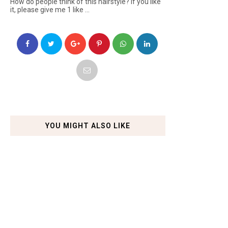
How do people think of this hairstyle? If you like
it, please give me 1 like ...
YOU MIGHT ALSO LIKE