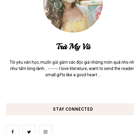
Trà My Vũ
Tôi yêu văn học, muốn gửi gắm các độc giả những món quà nho n
như tấm lòng lành... ------- I love literature, want to send the reade
small gifts like a good heart ...
STAY CONNECTED