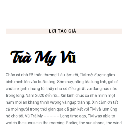
LỜI TÁC GIẢ
Chào cả nhà FB thân thương! Lâu lắm rồi, TM mới được ngắm
bình minh lên vào buổi sáng. Sớm nay, nắng tỏa lung linh, gió có
chút se lạnh nhưng tôi thấy như có điều gì rất vui đang náo nức
trong lòng. Năm 2020 đến rồi... Xin kính chúc cả nhà mình một
năm mới an khang thịnh vượng và ngập tràn hp. Xin cảm ơn tất
cả mọi người trong thời gian qua đã gắn kết với TM và luôn ủng
hộ cho tôi. Vũ Trà My ----------- Long time ago, TM was able to
watch the sunrise in the morning. Earlier, the sun shone, the wind