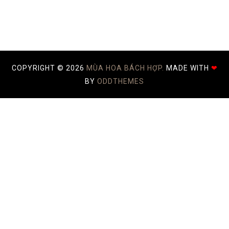
COPYRIGHT ©
2026
MÙA HOA BÁCH HỢP.
MADE WITH
❤
BY
ODDTHEMES