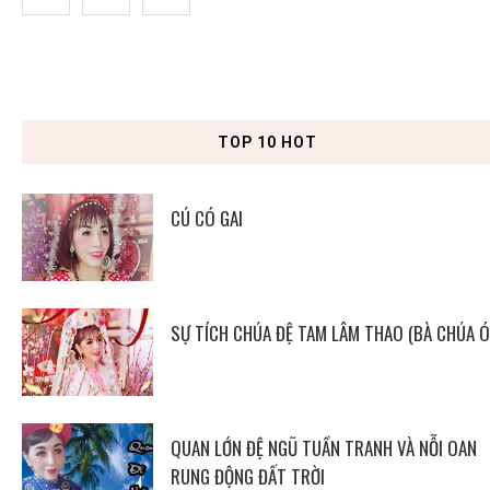
TOP 10 HOT
CÚ CÓ GAI
SỰ TÍCH CHÚA ĐỆ TAM LÂM THAO (BÀ CHÚA Ó
QUAN LỚN ĐỆ NGŨ TUẦN TRANH VÀ NỖI OAN
RUNG ĐỘNG ĐẤT TRỜI