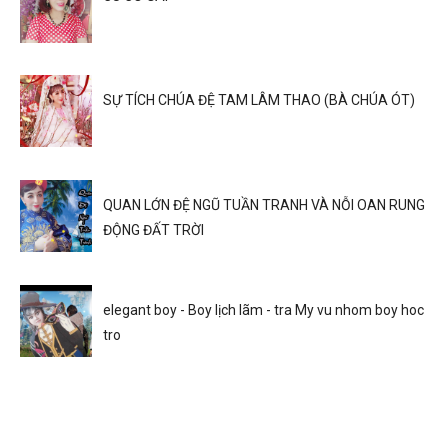
SỰ TÍCH CHÚA ĐỆ TAM LÂM THAO (BÀ CHÚA ÓT)
QUAN LỚN ĐỆ NGŨ TUẦN TRANH VÀ NỖI OAN RUNG
ĐỘNG ĐẤT TRỜI
elegant boy - Boy lịch lãm - tra My vu nhom boy hoc
tro