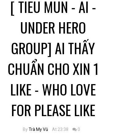
[ TIEU MUN - AI -
UNDER HERO
GROUP] AI THẤY
CHUẨN CHO XIN 1
LIKE - WHO LOVE
FOR PLEASE LIKE
By
Trà My Vũ
At 23:38
0