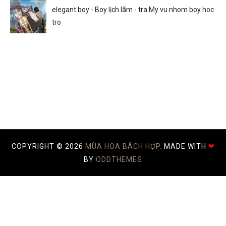
elegant boy - Boy lịch lãm - tra My vu nhom boy hoc
tro
COPYRIGHT ©
2026
MÙA HOA BÁCH HỢP.
MADE WITH
❤
BY
ODDTHEMES