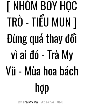
[ NHÓM BOY HỌC
TRÒ - TIỂU MUN ]
Đừng quá thay đổi
vì ai đó - Trà My
Vũ - Mùa hoa bách
hợp
By
Trà My Vũ
At 14:54
0