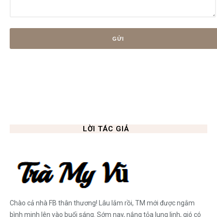
LỜI TÁC GIẢ
Chào cả nhà FB thân thương! Lâu lắm rồi, TM mới được ngắm
bình minh lên vào buổi sáng. Sớm nay, nắng tỏa lung linh, gió có