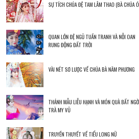
SỰ TÍCH CHÚA ĐỆ TAM LÂM THAO (BÀ CHÚA Ó
QUAN LỚN ĐỆ NGŨ TUẦN TRANH VÀ NỖI OAN
RUNG ĐỘNG ĐẤT TRỜI
VÀI NÉT SƠ LƯỢC VỀ CHÚA BÀ NĂM PHƯƠNG
THÁNH MẪU LIỄU HẠNH VÀ MÓN QUÀ BẤT NGỜ
TRÀ MY VŨ
TRUYỀN THUYẾT VỀ TIỂU LONG NỮ