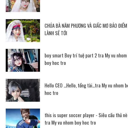
CHÚA BÀ NĂM PHƯƠNG VÀ GIẤC MƠ BÁO ĐIỀM
LÀNH SẼ TỚI
boy smart Boy trí tuệ part 2 tra My vu nhom
boy hoc tro
Hello CEO ...Hello, tổng tài...tra My vu nhom b
hoc tro
this is super soccer player - Siêu cầu thủ nè
tra My vu nhom boy hoc tro