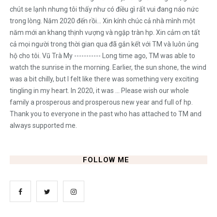
chút se lạnh nhưng tôi thấy như có điều gì rất vui đang náo nức
trong lòng. Năm 2020 đến rồi... Xin kính chúc cả nhà mình một
năm mới an khang thịnh vượng và ngập tràn hp. Xin cảm ơn tất
cả mọi người trong thời gian qua đã gắn kết với TM và luôn ủng
hộ cho tôi. Vũ Trà My ----------- Long time ago, TM was able to
watch the sunrise in the morning. Earlier, the sun shone, the wind
was a bit chilly, but I felt like there was something very exciting
tingling in my heart. In 2020, it was ... Please wish our whole
family a prosperous and prosperous new year and full of hp.
Thank you to everyone in the past who has attached to TM and
always supported me.
FOLLOW ME