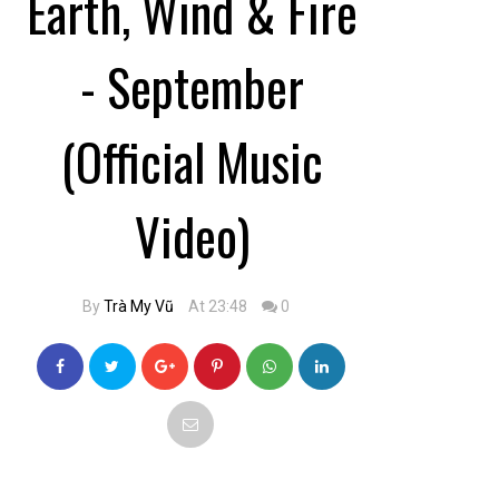
Earth, Wind & Fire
- September
(Official Music
Video)
By
Trà My Vũ
At 23:48
0