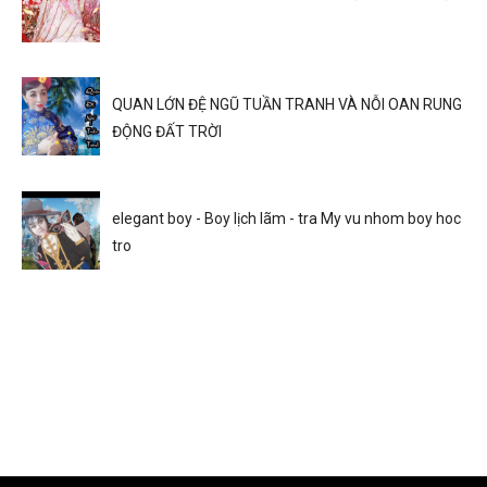
QUAN LỚN ĐỆ NGŨ TUẦN TRANH VÀ NỖI OAN RUNG
ĐỘNG ĐẤT TRỜI
elegant boy - Boy lịch lãm - tra My vu nhom boy hoc
tro