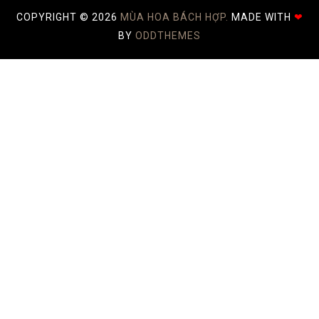
COPYRIGHT ©
2026
MÙA HOA BÁCH HỢP.
MADE WITH
❤
BY
ODDTHEMES