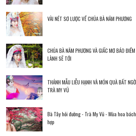
VÀI NÉT SƠ LƯỢC VỀ CHÚA BÀ NĂM PHƯƠNG
CHÚA BÀ NĂM PHƯƠNG VÀ GIẤC MƠ BÁO ĐIỀM
LÀNH SẼ TỚI
THÁNH MẪU LIỄU HẠNH VÀ MÓN QUÀ BẤT NGỜ
TRÀ MY VŨ
Bà Tây hỏi đường - Trà My Vũ - Mùa hoa bách
hợp