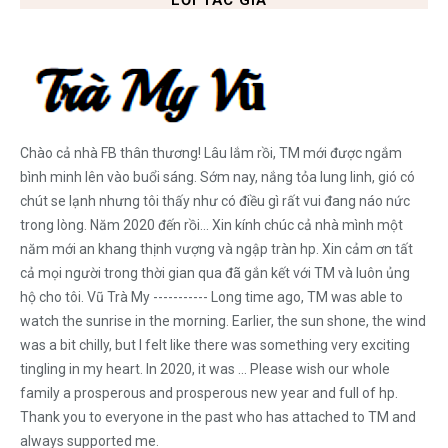
Chào cả nhà FB thân thương! Lâu lắm rồi, TM mới được ngắm
bình minh lên vào buổi sáng. Sớm nay, nắng tỏa lung linh, gió có
chút se lạnh nhưng tôi thấy như có điều gì rất vui đang náo nức
trong lòng. Năm 2020 đến rồi... Xin kính chúc cả nhà mình một
năm mới an khang thịnh vượng và ngập tràn hp. Xin cảm ơn tất
cả mọi người trong thời gian qua đã gắn kết với TM và luôn ủng
hộ cho tôi. Vũ Trà My ----------- Long time ago, TM was able to
watch the sunrise in the morning. Earlier, the sun shone, the wind
was a bit chilly, but I felt like there was something very exciting
tingling in my heart. In 2020, it was ... Please wish our whole
family a prosperous and prosperous new year and full of hp.
Thank you to everyone in the past who has attached to TM and
always supported me.