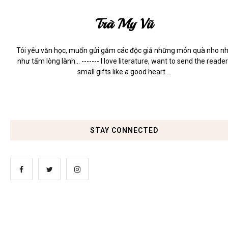
Trà My Vũ
Tôi yêu văn học, muốn gửi gắm các độc giả những món quà nho n
như tấm lòng lành... ------- I love literature, want to send the reade
small gifts like a good heart ...
STAY CONNECTED