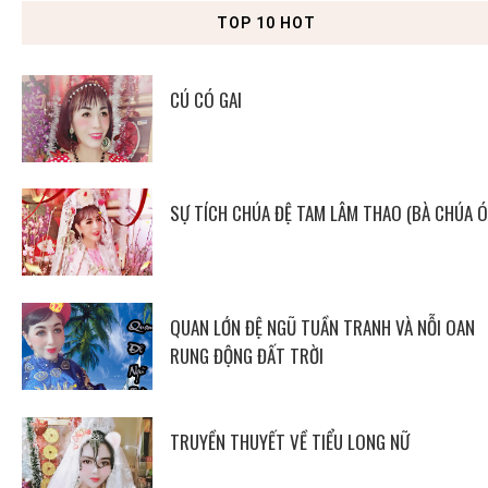
TOP 10 HOT
CÚ CÓ GAI
SỰ TÍCH CHÚA ĐỆ TAM LÂM THAO (BÀ CHÚA Ó
QUAN LỚN ĐỆ NGŨ TUẦN TRANH VÀ NỖI OAN
RUNG ĐỘNG ĐẤT TRỜI
TRUYỀN THUYẾT VỀ TIỂU LONG NỮ