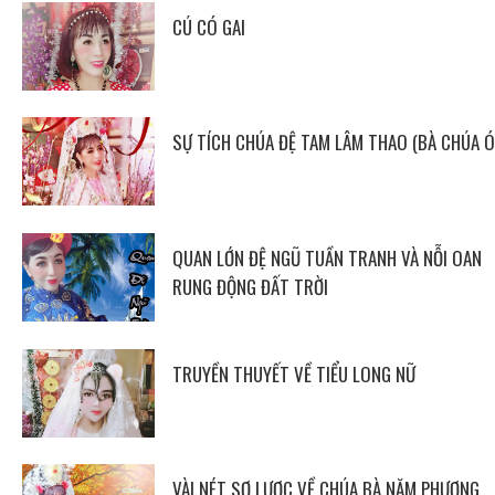
CÚ CÓ GAI
SỰ TÍCH CHÚA ĐỆ TAM LÂM THAO (BÀ CHÚA Ó
QUAN LỚN ĐỆ NGŨ TUẦN TRANH VÀ NỖI OAN
RUNG ĐỘNG ĐẤT TRỜI
TRUYỀN THUYẾT VỀ TIỂU LONG NỮ
VÀI NÉT SƠ LƯỢC VỀ CHÚA BÀ NĂM PHƯƠNG