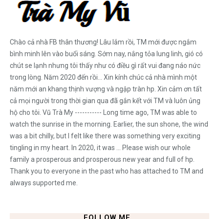
Chào cả nhà FB thân thương! Lâu lắm rồi, TM mới được ngắm
bình minh lên vào buổi sáng. Sớm nay, nắng tỏa lung linh, gió có
chút se lạnh nhưng tôi thấy như có điều gì rất vui đang náo nức
trong lòng. Năm 2020 đến rồi... Xin kính chúc cả nhà mình một
năm mới an khang thịnh vượng và ngập tràn hp. Xin cảm ơn tất
cả mọi người trong thời gian qua đã gắn kết với TM và luôn ủng
hộ cho tôi. Vũ Trà My ----------- Long time ago, TM was able to
watch the sunrise in the morning. Earlier, the sun shone, the wind
was a bit chilly, but I felt like there was something very exciting
tingling in my heart. In 2020, it was ... Please wish our whole
family a prosperous and prosperous new year and full of hp.
Thank you to everyone in the past who has attached to TM and
always supported me.
FOLLOW ME