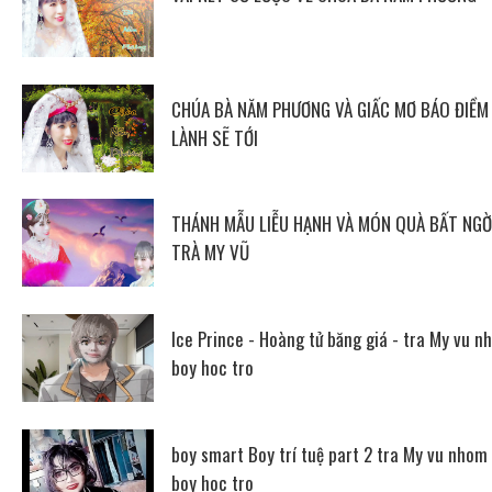
CHÚA BÀ NĂM PHƯƠNG VÀ GIẤC MƠ BÁO ĐIỀM
LÀNH SẼ TỚI
THÁNH MẪU LIỄU HẠNH VÀ MÓN QUÀ BẤT NGỜ
TRÀ MY VŨ
Ice Prince - Hoàng tử băng giá - tra My vu n
boy hoc tro
boy smart Boy trí tuệ part 2 tra My vu nhom
boy hoc tro