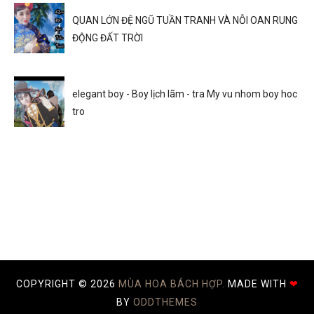
QUAN LỚN ĐỆ NGŨ TUẦN TRANH VÀ NỖI OAN RUNG
ĐỘNG ĐẤT TRỜI
elegant boy - Boy lịch lãm - tra My vu nhom boy hoc
tro
COPYRIGHT ©
2026
MÙA HOA BÁCH HỢP.
MADE WITH
❤
BY
ODDTHEMES