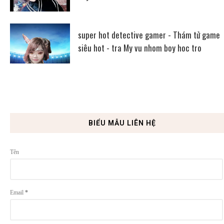
super hot detective gamer - Thám tử game
siêu hot - tra My vu nhom boy hoc tro
BIỂU MẪU LIÊN HỆ
Tên
Email
*