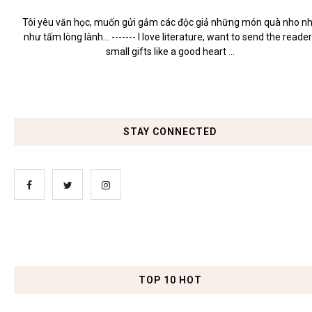
Tôi yêu văn học, muốn gửi gắm các độc giả những món quà nho n
như tấm lòng lành... ------- I love literature, want to send the reade
small gifts like a good heart ...
STAY CONNECTED
TOP 10 HOT