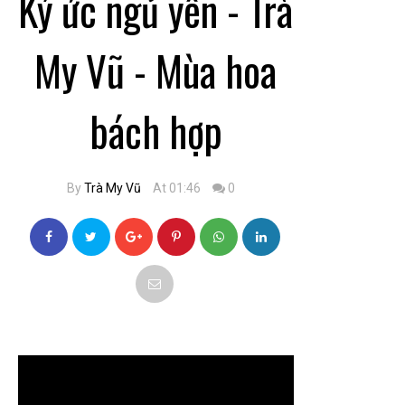
Ký ức ngủ yên - Trà
My Vũ - Mùa hoa
bách hợp
By
Trà My Vũ
At 01:46
0