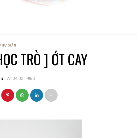
THƯ GIÃN
ỌC TRÒ ] ỚT CAY
Vũ
At 04:05
0