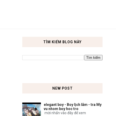
TÌM KIẾM BLOG NÀY
NEW POST
elegant boy - Boy lịch lãm - tra My
vu nhom boy hoc tro
mời nhấn vào đây để xem