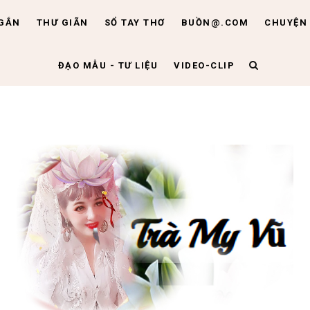
NGẮN
THƯ GIÃN
SỔ TAY THƠ
BUỒN@.COM
CHUYỆN 
ĐẠO MẪU - TƯ LIỆU
VIDEO-CLIP