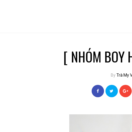
[ NHÓM BOY H
By
Trà My 