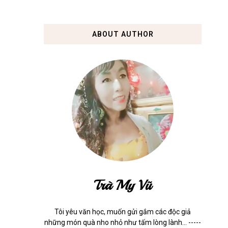
ABOUT AUTHOR
Trà My Vũ
Tôi yêu văn học, muốn gửi gắm các độc giả
những món quà nho nhỏ như tấm lòng lành... -----