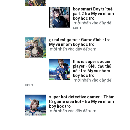
boy smart Boy trí tuệ
part 2 tra My vu nhom
boy hoc tro
mời nhấn vào đây để
xem
greatest game - Game đỉnh - tra
My vu nhom boy hoc tro
mời nhấn vào đây để xem
this is super soccer
player - Siêu cầu thủ
nè - tra My vu nhom
boy hoc tro
mời nhấn vào đây để
xem
super hot detective gamer - Thám
tử game siêu hot - tra My vu nhom
boy hoc tro
mời nhấn vào đây để xem