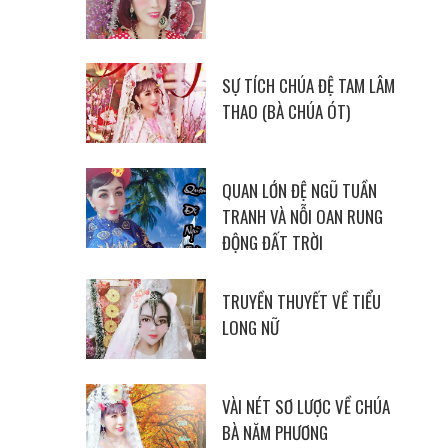
SỰ TÍCH CHÚA ĐỆ TAM LÂM
THAO (BÀ CHÚA ÓT)
QUAN LỚN ĐỆ NGŨ TUẦN
TRANH VÀ NỖI OAN RUNG
ĐỘNG ĐẤT TRỜI
TRUYỀN THUYẾT VỀ TIỂU
LONG NỮ
VÀI NÉT SƠ LƯỢC VỀ CHÚA
BÀ NĂM PHƯƠNG