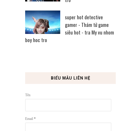
super hot detective
gamer - Thám tử game
siêu hot - tra My vu nhom
boy hoc tro
BIỂU MẪU LIÊN HỆ
Tên
Email
*