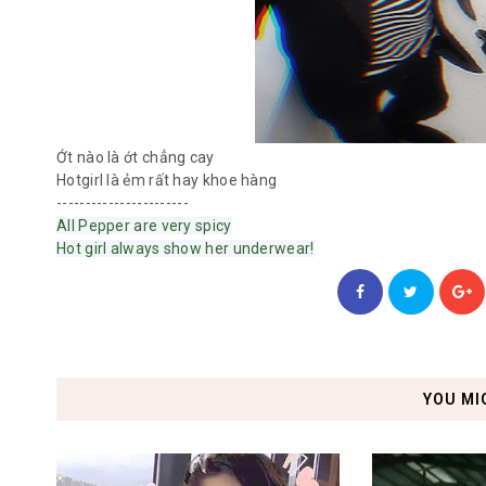
Ớt nào là ớt chẳng cay
Hotgirl là ẻm rất hay khoe hàng
-----------------------
All Pepper are very spicy
Hot girl always show her
underwear!
YOU MI