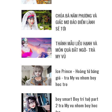
CHÚA BÀ NĂM PHƯƠNG VÀ
GIẤC MƠ BÁO ĐIỀM LÀNH
SẼ TỚI
THÁNH MẪU LIỄU HẠNH VÀ
MÓN QUÀ BẤT NGỜ- TRÀ
MY VŨ
Ice Prince - Hoàng tử băng
giá - tra My vu nhom boy
hoc tro
boy smart Boy trí tuệ part
2 tra My vu nhom boy hoc
tro