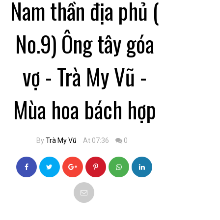
Nam thần địa phủ (
No.9) Ông tây góa
vợ - Trà My Vũ -
Mùa hoa bách hợp
By
Trà My Vũ
At 07:36
0