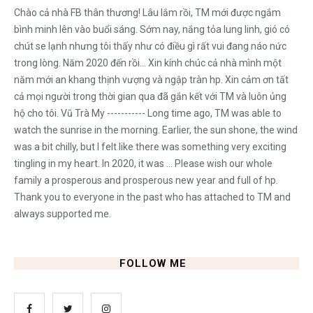
Chào cả nhà FB thân thương! Lâu lắm rồi, TM mới được ngắm
bình minh lên vào buổi sáng. Sớm nay, nắng tỏa lung linh, gió có
chút se lạnh nhưng tôi thấy như có điều gì rất vui đang náo nức
trong lòng. Năm 2020 đến rồi... Xin kính chúc cả nhà mình một
năm mới an khang thịnh vượng và ngập tràn hp. Xin cảm ơn tất
cả mọi người trong thời gian qua đã gắn kết với TM và luôn ủng
hộ cho tôi. Vũ Trà My ----------- Long time ago, TM was able to
watch the sunrise in the morning. Earlier, the sun shone, the wind
was a bit chilly, but I felt like there was something very exciting
tingling in my heart. In 2020, it was ... Please wish our whole
family a prosperous and prosperous new year and full of hp.
Thank you to everyone in the past who has attached to TM and
always supported me.
FOLLOW ME