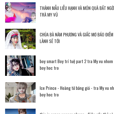
THÁNH MẪU LIỄU HẠNH VÀ MÓN QUÀ BẤT NGỜ
TRÀ MY VŨ
CHÚA BÀ NĂM PHƯƠNG VÀ GIẤC MƠ BÁO ĐIỀM
LÀNH SẼ TỚI
boy smart Boy trí tuệ part 2 tra My vu nhom
boy hoc tro
Ice Prince - Hoàng tử băng giá - tra My vu n
boy hoc tro