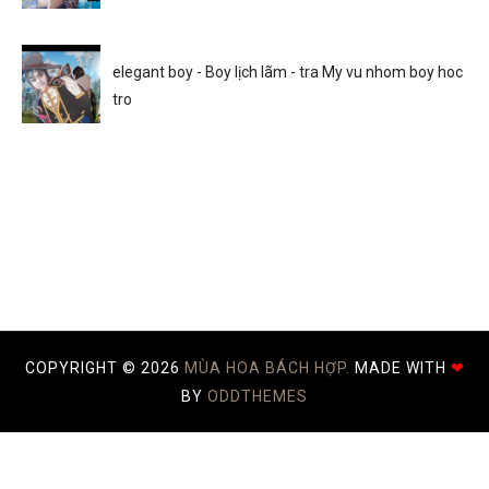
elegant boy - Boy lịch lãm - tra My vu nhom boy hoc
tro
COPYRIGHT ©
2026
MÙA HOA BÁCH HỢP.
MADE WITH
❤
BY
ODDTHEMES