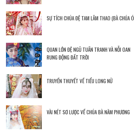
SỰ TÍCH CHÚA ĐỆ TAM LÂM THAO (BÀ CHÚA Ó
QUAN LỚN ĐỆ NGŨ TUẦN TRANH VÀ NỖI OAN
RUNG ĐỘNG ĐẤT TRỜI
TRUYỀN THUYẾT VỀ TIỂU LONG NỮ
VÀI NÉT SƠ LƯỢC VỀ CHÚA BÀ NĂM PHƯƠNG