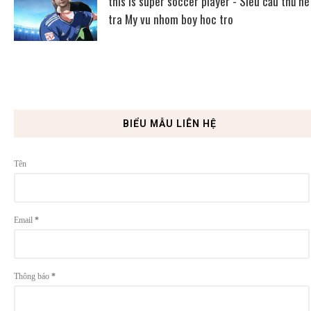
this is super soccer player - Siêu cầu thủ nè
tra My vu nhom boy hoc tro
BIỂU MẪU LIÊN HỆ
Tên
Email
*
Thông báo
*