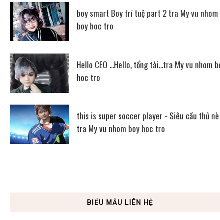
boy smart Boy trí tuệ part 2 tra My vu nhom
boy hoc tro
Hello CEO ...Hello, tổng tài...tra My vu nhom b
hoc tro
this is super soccer player - Siêu cầu thủ nè
tra My vu nhom boy hoc tro
BIỂU MẪU LIÊN HỆ