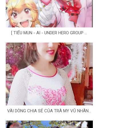
[ TIỂU MUN - AI - UNDER HERO GROUP ...
VÀI DÒNG CHIA SẺ CỦA TRÀ MY VŨ NHÂN...