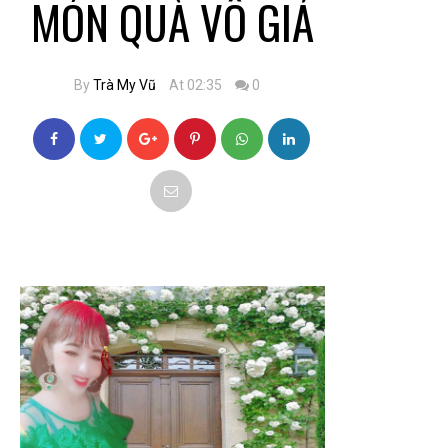
MÓN QUÀ VÔ GIÁ
By
Trà My Vũ
At 02:35
0