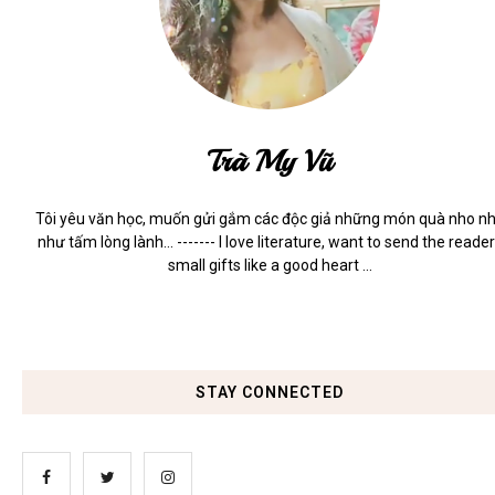
Trà My Vũ
Tôi yêu văn học, muốn gửi gắm các độc giả những món quà nho n
như tấm lòng lành... ------- I love literature, want to send the reade
small gifts like a good heart ...
STAY CONNECTED