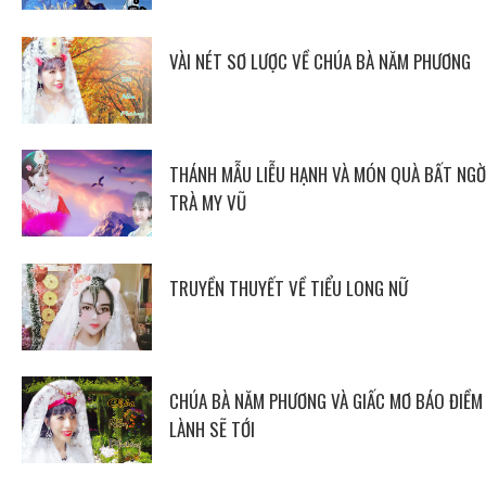
VÀI NÉT SƠ LƯỢC VỀ CHÚA BÀ NĂM PHƯƠNG
THÁNH MẪU LIỄU HẠNH VÀ MÓN QUÀ BẤT NGỜ
TRÀ MY VŨ
TRUYỀN THUYẾT VỀ TIỂU LONG NỮ
CHÚA BÀ NĂM PHƯƠNG VÀ GIẤC MƠ BÁO ĐIỀM
LÀNH SẼ TỚI