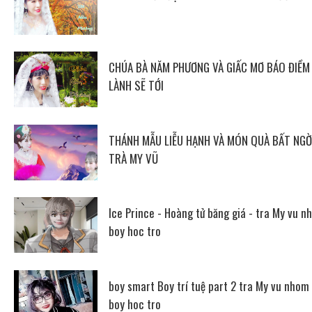
CHÚA BÀ NĂM PHƯƠNG VÀ GIẤC MƠ BÁO ĐIỀM
LÀNH SẼ TỚI
THÁNH MẪU LIỄU HẠNH VÀ MÓN QUÀ BẤT NGỜ
TRÀ MY VŨ
Ice Prince - Hoàng tử băng giá - tra My vu n
boy hoc tro
boy smart Boy trí tuệ part 2 tra My vu nhom
boy hoc tro