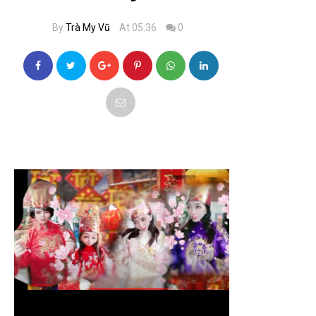
By
Trà My Vũ
At 05:36
0