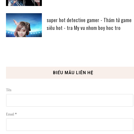
super hot detective gamer - Thám tử game
siêu hot - tra My vu nhom boy hoc tro
BIỂU MẪU LIÊN HỆ
Tên
Email
*