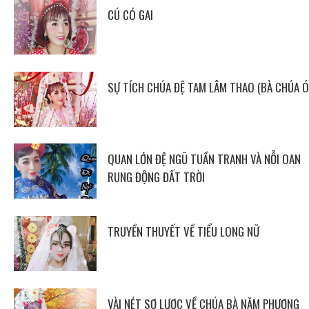
CÚ CÓ GAI
SỰ TÍCH CHÚA ĐỆ TAM LÂM THAO (BÀ CHÚA Ó
QUAN LỚN ĐỆ NGŨ TUẦN TRANH VÀ NỖI OAN
RUNG ĐỘNG ĐẤT TRỜI
TRUYỀN THUYẾT VỀ TIỂU LONG NỮ
VÀI NÉT SƠ LƯỢC VỀ CHÚA BÀ NĂM PHƯƠNG