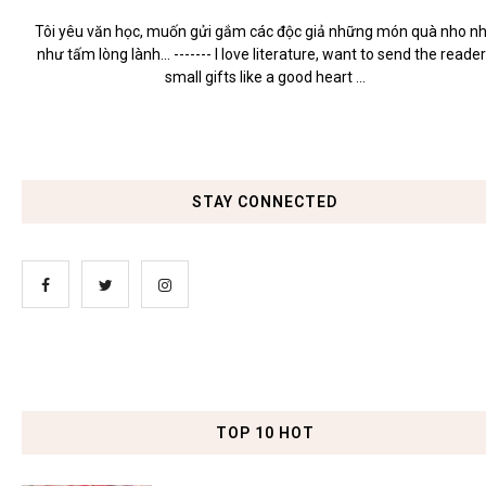
Tôi yêu văn học, muốn gửi gắm các độc giả những món quà nho n
như tấm lòng lành... ------- I love literature, want to send the reade
small gifts like a good heart ...
STAY CONNECTED
TOP 10 HOT