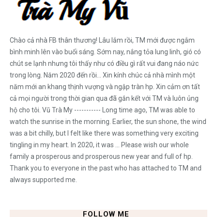
Chào cả nhà FB thân thương! Lâu lắm rồi, TM mới được ngắm
bình minh lên vào buổi sáng. Sớm nay, nắng tỏa lung linh, gió có
chút se lạnh nhưng tôi thấy như có điều gì rất vui đang náo nức
trong lòng. Năm 2020 đến rồi... Xin kính chúc cả nhà mình một
năm mới an khang thịnh vượng và ngập tràn hp. Xin cảm ơn tất
cả mọi người trong thời gian qua đã gắn kết với TM và luôn ủng
hộ cho tôi. Vũ Trà My ----------- Long time ago, TM was able to
watch the sunrise in the morning. Earlier, the sun shone, the wind
was a bit chilly, but I felt like there was something very exciting
tingling in my heart. In 2020, it was ... Please wish our whole
family a prosperous and prosperous new year and full of hp.
Thank you to everyone in the past who has attached to TM and
always supported me.
FOLLOW ME