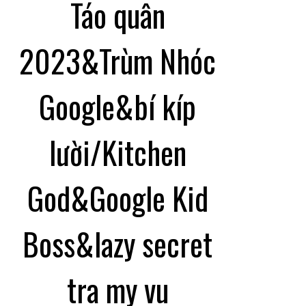
Táo quân
2023&Trùm Nhóc
Google&bí kíp
lười/Kitchen
God&Google Kid
Boss&lazy secret
tra my vu