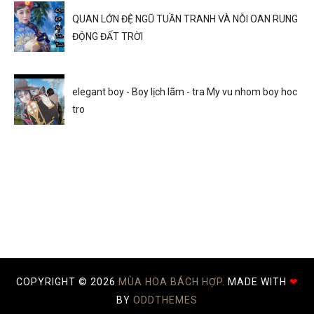
QUAN LỚN ĐỆ NGŨ TUẦN TRANH VÀ NỖI OAN RUNG
ĐỘNG ĐẤT TRỜI
elegant boy - Boy lịch lãm - tra My vu nhom boy hoc
tro
COPYRIGHT ©
2026
MÙA HOA BÁCH HỢP.
MADE WITH
❤
BY
ODDTHEMES