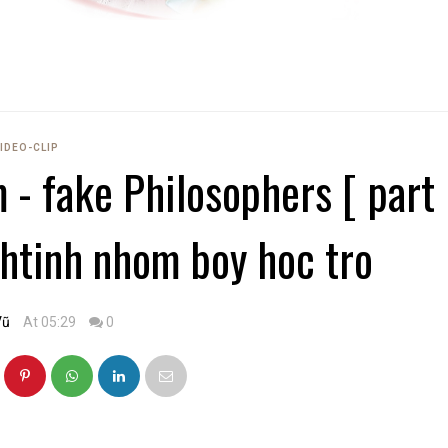
IDEO-CLIP
 - fake Philosophers [ part
nhtinh nhom boy hoc tro
Vũ
At 05:29
0