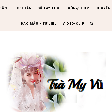
NGẮN
THƯ GIÃN
SỔ TAY THƠ
BUỒN@.COM
CHUYỆN 
ĐẠO MẪU - TƯ LIỆU
VIDEO-CLIP