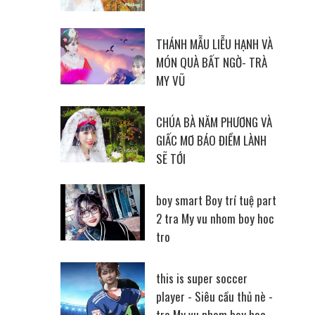
THÁNH MẪU LIỄU HẠNH VÀ
MÓN QUÀ BẤT NGỜ- TRÀ
MY VŨ
CHÚA BÀ NĂM PHƯƠNG VÀ
GIẤC MƠ BÁO ĐIỀM LÀNH
SẼ TỚI
boy smart Boy trí tuệ part
2 tra My vu nhom boy hoc
tro
this is super soccer
player - Siêu cầu thủ nè -
tra My vu nhom boy hoc