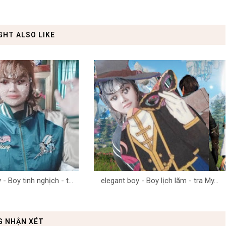
GHT ALSO LIKE
- Boy tinh nghịch - t...
elegant boy - Boy lịch lãm - tra My...
G NHẬN XÉT