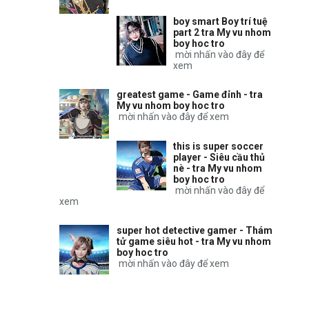
boy smart Boy trí tuệ
part 2 tra My vu nhom
boy hoc tro
mời nhấn vào đây để
xem
greatest game - Game đỉnh - tra
My vu nhom boy hoc tro
mời nhấn vào đây để xem
this is super soccer
player - Siêu cầu thủ
nè - tra My vu nhom
boy hoc tro
mời nhấn vào đây để
xem
super hot detective gamer - Thám
tử game siêu hot - tra My vu nhom
boy hoc tro
mời nhấn vào đây để xem