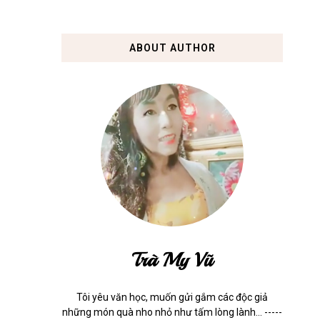
ABOUT AUTHOR
Trà My Vũ
Tôi yêu văn học, muốn gửi gắm các độc giả
những món quà nho nhỏ như tấm lòng lành... -----