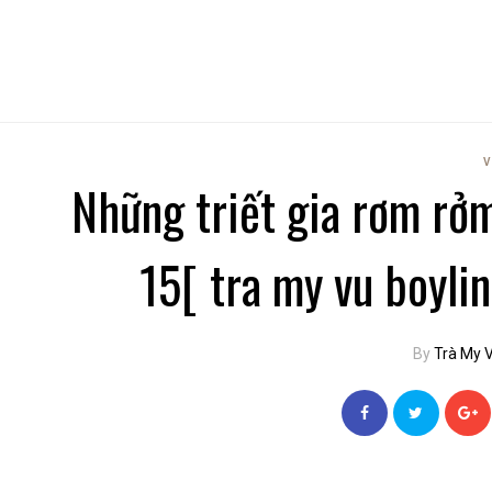
V
Những triết gia rơm rởm
15[ tra my vu boyli
By
Trà My 