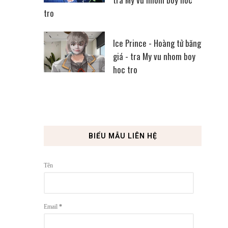
tro
Ice Prince - Hoàng tử băng
giá - tra My vu nhom boy
hoc tro
BIỂU MẪU LIÊN HỆ
Tên
Email
*