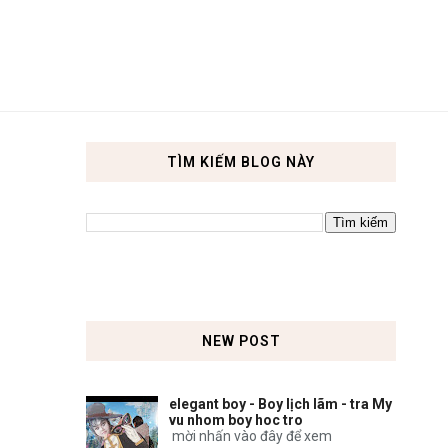
TÌM KIẾM BLOG NÀY
NEW POST
elegant boy - Boy lịch lãm - tra My
vu nhom boy hoc tro
mời nhấn vào đây để xem