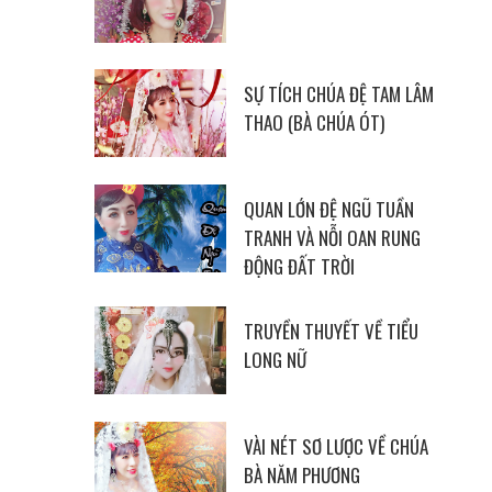
SỰ TÍCH CHÚA ĐỆ TAM LÂM
THAO (BÀ CHÚA ÓT)
QUAN LỚN ĐỆ NGŨ TUẦN
TRANH VÀ NỖI OAN RUNG
ĐỘNG ĐẤT TRỜI
TRUYỀN THUYẾT VỀ TIỂU
LONG NỮ
VÀI NÉT SƠ LƯỢC VỀ CHÚA
BÀ NĂM PHƯƠNG