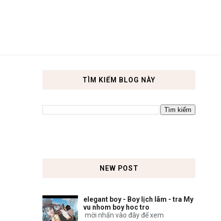
TÌM KIẾM BLOG NÀY
NEW POST
elegant boy - Boy lịch lãm - tra My
vu nhom boy hoc tro
mời nhấn vào đây để xem