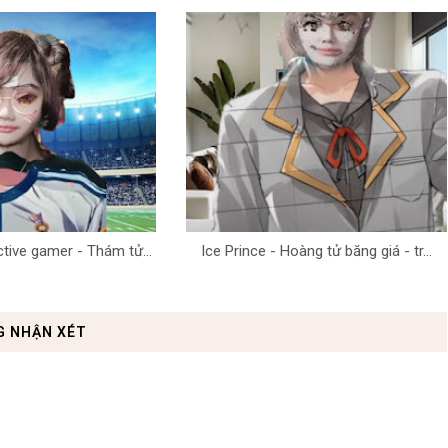
tive gamer - Thám tử...
Ice Prince - Hoàng tử băng giá - tr...
G NHẬN XÉT