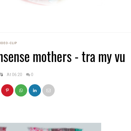
IDEO-CLIP
nsense mothers - tra my vu
Vũ
At 06:20
0