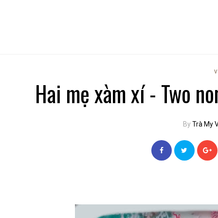
V
Hai mẹ xàm xí - Two no
By
Trà My 