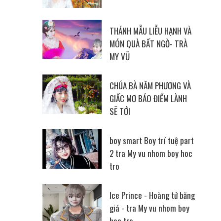
THÁNH MẪU LIỄU HẠNH VÀ
MÓN QUÀ BẤT NGỜ- TRÀ
MY VŨ
CHÚA BÀ NĂM PHƯƠNG VÀ
GIẤC MƠ BÁO ĐIỀM LÀNH
SẼ TỚI
boy smart Boy trí tuệ part
2 tra My vu nhom boy hoc
tro
Ice Prince - Hoàng tử băng
giá - tra My vu nhom boy
hoc tro