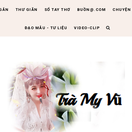
NGẮN
THƯ GIÃN
SỔ TAY THƠ
BUỒN@.COM
CHUYỆN 
ĐẠO MẪU - TƯ LIỆU
VIDEO-CLIP