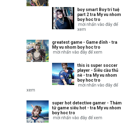
boy smart Boy trí tuệ
part 2 tra My vu nhom
boy hoc tro
mời nhấn vào đây để
xem
greatest game - Game đỉnh - tra
My vu nhom boy hoc tro
mời nhấn vào đây để xem
this is super soccer
player - Siêu cầu thủ
nè - tra My vu nhom
boy hoc tro
mời nhấn vào đây để
xem
super hot detective gamer - Thám
tử game siêu hot - tra My vu nhom
boy hoc tro
mời nhấn vào đây để xem