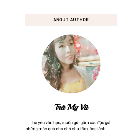
ABOUT AUTHOR
Trà My Vũ
Tôi yêu văn học, muốn gửi gắm các độc giả
những món quà nho nhỏ như tấm lòng lành... -----