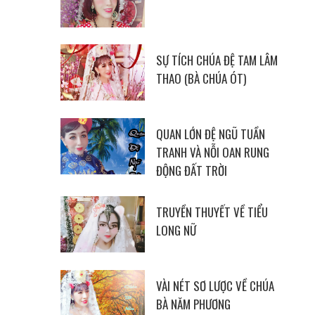
SỰ TÍCH CHÚA ĐỆ TAM LÂM
THAO (BÀ CHÚA ÓT)
QUAN LỚN ĐỆ NGŨ TUẦN
TRANH VÀ NỖI OAN RUNG
ĐỘNG ĐẤT TRỜI
TRUYỀN THUYẾT VỀ TIỂU
LONG NỮ
VÀI NÉT SƠ LƯỢC VỀ CHÚA
BÀ NĂM PHƯƠNG