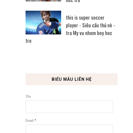
this is super soccer
player - Siêu cầu thủ nè -
tra My vu nhom boy hoc
tro
BIỂU MẪU LIÊN HỆ
Tên
Email
*