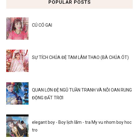
POPULAR POSTS
CÚ CÓ GAI
SỰ TÍCH CHÚA ĐỆ TAM LÂM THAO (BÀ CHÚA ÓT)
QUAN LỚN ĐỆ NGŨ TUẦN TRANH VÀ NỖI OAN RUNG
ĐỘNG ĐẤT TRỜI
elegant boy - Boy lịch lãm - tra My vu nhom boy hoc
tro