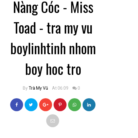
Nàng Cóc - Miss
Toad - tra my vu
boylinhtinh nhom
boy hoc tro
By
Trà My Vũ
At 06:09
0