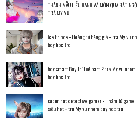
THÁNH MẪU LIỄU HẠNH VÀ MÓN QUÀ BẤT NGỜ
TRÀ MY VŨ
Ice Prince - Hoàng tử băng giá - tra My vu n
boy hoc tro
boy smart Boy trí tuệ part 2 tra My vu nhom
boy hoc tro
super hot detective gamer - Thám tử game
siêu hot - tra My vu nhom boy hoc tro