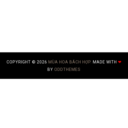
COPYRIGHT ©
2026
MÙA HOA BÁCH HỢP.
MADE WITH
❤
BY
ODDTHEMES