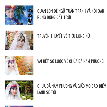
QUAN LỚN ĐỆ NGŨ TUẦN TRANH VÀ NỖI OAN
RUNG ĐỘNG ĐẤT TRỜI
TRUYỀN THUYẾT VỀ TIỂU LONG NỮ
VÀI NÉT SƠ LƯỢC VỀ CHÚA BÀ NĂM PHƯƠNG
CHÚA BÀ NĂM PHƯƠNG VÀ GIẤC MƠ BÁO ĐIỀM
LÀNH SẼ TỚI