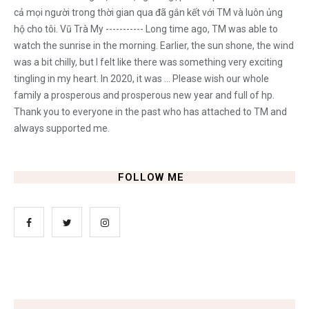
cả mọi người trong thời gian qua đã gắn kết với TM và luôn ủng
hộ cho tôi. Vũ Trà My ----------- Long time ago, TM was able to
watch the sunrise in the morning. Earlier, the sun shone, the wind
was a bit chilly, but I felt like there was something very exciting
tingling in my heart. In 2020, it was ... Please wish our whole
family a prosperous and prosperous new year and full of hp.
Thank you to everyone in the past who has attached to TM and
always supported me.
FOLLOW ME