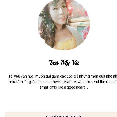
Trà My Vũ
Tôi yêu văn học, muốn gửi gắm các độc giả những món quà nho n
như tấm lòng lành... ------- I love literature, want to send the reade
small gifts like a good heart ...