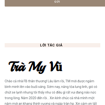
LỜI TÁC GIẢ
Chào cả nhà FB thân thương! Lâu lắm rồi, TM mới được ngắm
bình minh lên vào buổi sáng. Sớm nay, nắng tỏa lung linh, gió có
chút se lạnh nhưng tôi thấy như có điều gì rất vui đang náo nức
trong lòng. Năm 2020 đến rồi... Xin kính chúc cả nhà mình một
năm mới an khang thịnh vượng và ngập tràn hp. Xin cảm ơn tất