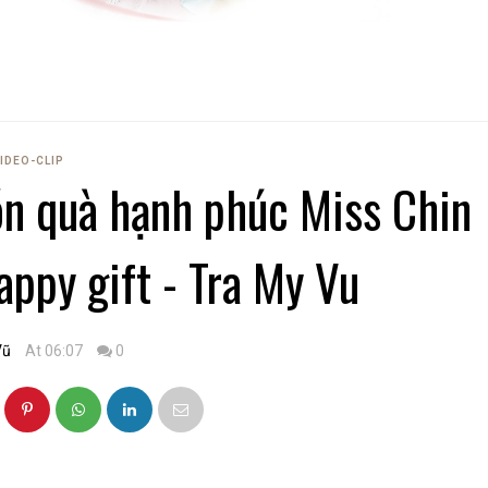
IDEO-CLIP
n quà hạnh phúc Miss Chin
appy gift - Tra My Vu
Vũ
At 06:07
0