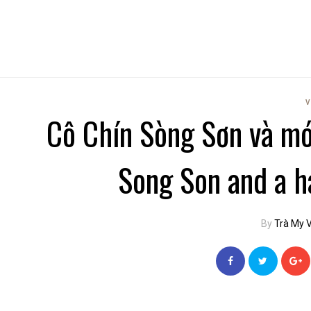
V
Cô Chín Sòng Sơn và mó
Song Son and a h
By
Trà My 