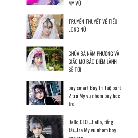
MY VŨ
TRUYỀN THUYẾT VỀ TIỂU
LONG NỮ
CHÚA BÀ NĂM PHƯƠNG VÀ
GIẤC MƠ BÁO ĐIỀM LÀNH
SẼ TỚI
boy smart Boy trí tuệ part
2 tra My vu nhom boy hoc
tro
Hello CEO ...Hello, tổng
tài...tra My vu nhom boy
hoc tro