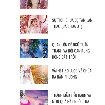
SỰ TÍCH CHÚA ĐỆ TAM LÂM
THAO (BÀ CHÚA ÓT)
QUAN LỚN ĐỆ NGŨ TUẦN
TRANH VÀ NỖI OAN RUNG
ĐỘNG ĐẤT TRỜI
VÀI NÉT SƠ LƯỢC VỀ CHÚA
BÀ NĂM PHƯƠNG
THÁNH MẪU LIỄU HẠNH VÀ
MÓN QUÀ BẤT NGỜ- TRÀ