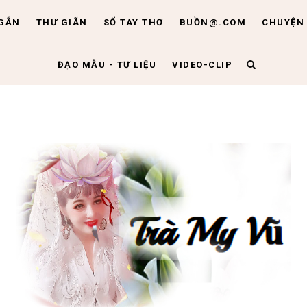
NGẮN
THƯ GIÃN
SỔ TAY THƠ
BUỒN@.COM
CHUYỆN 
ĐẠO MẪU - TƯ LIỆU
VIDEO-CLIP