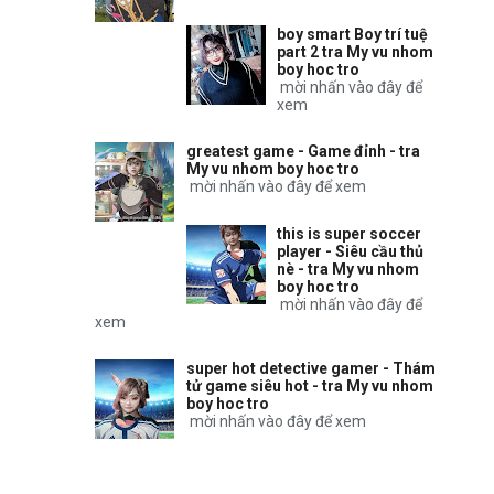
boy smart Boy trí tuệ
part 2 tra My vu nhom
boy hoc tro
mời nhấn vào đây để
xem
greatest game - Game đỉnh - tra
My vu nhom boy hoc tro
mời nhấn vào đây để xem
this is super soccer
player - Siêu cầu thủ
nè - tra My vu nhom
boy hoc tro
mời nhấn vào đây để
xem
super hot detective gamer - Thám
tử game siêu hot - tra My vu nhom
boy hoc tro
mời nhấn vào đây để xem