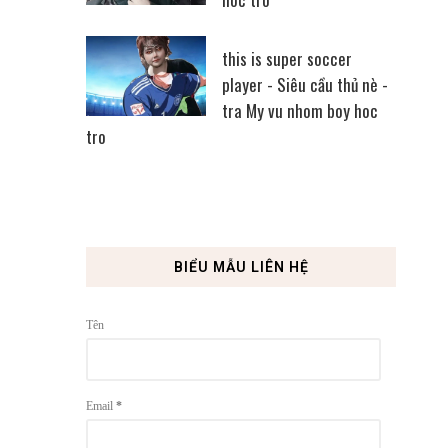
this is super soccer
player - Siêu cầu thủ nè -
tra My vu nhom boy hoc
tro
BIỂU MẪU LIÊN HỆ
Tên
Email
*