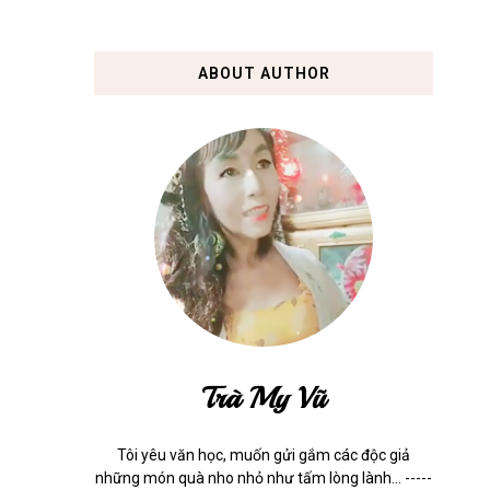
ABOUT AUTHOR
Trà My Vũ
Tôi yêu văn học, muốn gửi gắm các độc giả
những món quà nho nhỏ như tấm lòng lành... -----