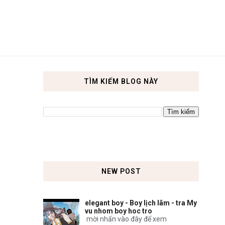
TÌM KIẾM BLOG NÀY
NEW POST
elegant boy - Boy lịch lãm - tra My
vu nhom boy hoc tro
mời nhấn vào đây để xem