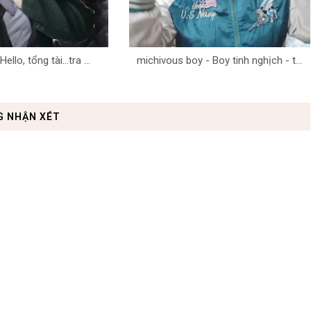
ello, tổng tài...tra ...
michivous boy - Boy tinh nghịch - t...
G NHẬN XÉT