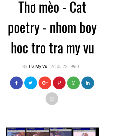
Thơ mèo - Cat
poetry - nhom boy
hoc tro tra my vu
By
Trà My Vũ
At 05:22
0