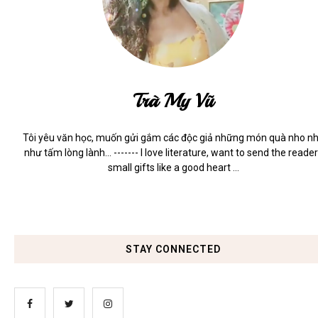
Trà My Vũ
Tôi yêu văn học, muốn gửi gắm các độc giả những món quà nho n
như tấm lòng lành... ------- I love literature, want to send the reade
small gifts like a good heart ...
STAY CONNECTED