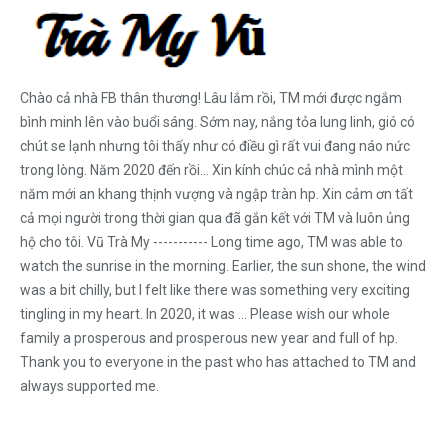
Chào cả nhà FB thân thương! Lâu lắm rồi, TM mới được ngắm
bình minh lên vào buổi sáng. Sớm nay, nắng tỏa lung linh, gió có
chút se lạnh nhưng tôi thấy như có điều gì rất vui đang náo nức
trong lòng. Năm 2020 đến rồi... Xin kính chúc cả nhà mình một
năm mới an khang thịnh vượng và ngập tràn hp. Xin cảm ơn tất
cả mọi người trong thời gian qua đã gắn kết với TM và luôn ủng
hộ cho tôi. Vũ Trà My ----------- Long time ago, TM was able to
watch the sunrise in the morning. Earlier, the sun shone, the wind
was a bit chilly, but I felt like there was something very exciting
tingling in my heart. In 2020, it was ... Please wish our whole
family a prosperous and prosperous new year and full of hp.
Thank you to everyone in the past who has attached to TM and
always supported me.