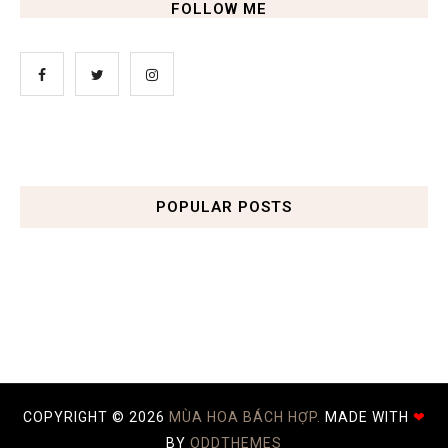
FOLLOW ME
POPULAR POSTS
COPYRIGHT ©
2026
MÙA HOA BÁCH HỢP.
MADE WITH
❤
BY
ODDTHEMES