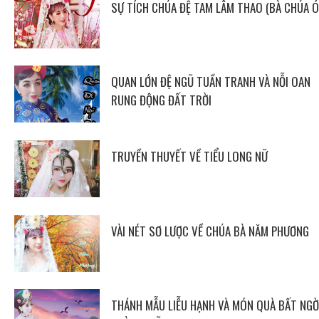
SỰ TÍCH CHÚA ĐỆ TAM LÂM THAO (BÀ CHÚA Ó
QUAN LỚN ĐỆ NGŨ TUẦN TRANH VÀ NỖI OAN
RUNG ĐỘNG ĐẤT TRỜI
TRUYỀN THUYẾT VỀ TIỂU LONG NỮ
VÀI NÉT SƠ LƯỢC VỀ CHÚA BÀ NĂM PHƯƠNG
THÁNH MẪU LIỄU HẠNH VÀ MÓN QUÀ BẤT NGỜ