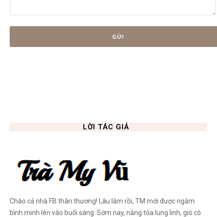
LỜI TÁC GIẢ
Chào cả nhà FB thân thương! Lâu lắm rồi, TM mới được ngắm
bình minh lên vào buổi sáng. Sớm nay, nắng tỏa lung linh, gió có