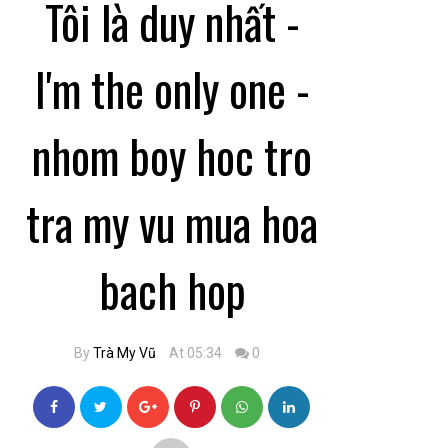
Tôi là duy nhất -
I'm the only one -
nhom boy hoc tro
tra my vu mua hoa
bach hop
By
Trà My Vũ
At 05:34
0