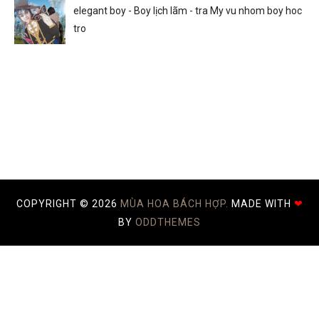
elegant boy - Boy lịch lãm - tra My vu nhom boy hoc
tro
COPYRIGHT ©
2026
MÙA HOA BÁCH HỢP.
MADE WITH
❤
BY
ODDTHEMES