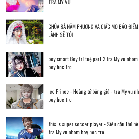
TRÀ MY VŨ
CHÚA BÀ NĂM PHƯƠNG VÀ GIẤC MƠ BÁO ĐIỀM
LÀNH SẼ TỚI
boy smart Boy trí tuệ part 2 tra My vu nhom
boy hoc tro
Ice Prince - Hoàng tử băng giá - tra My vu n
boy hoc tro
this is super soccer player - Siêu cầu thủ nè
tra My vu nhom boy hoc tro