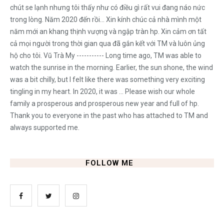
chút se lạnh nhưng tôi thấy như có điều gì rất vui đang náo nức
trong lòng. Năm 2020 đến rồi... Xin kính chúc cả nhà mình một
năm mới an khang thịnh vượng và ngập tràn hp. Xin cảm ơn tất
cả mọi người trong thời gian qua đã gắn kết với TM và luôn ủng
hộ cho tôi. Vũ Trà My ----------- Long time ago, TM was able to
watch the sunrise in the morning. Earlier, the sun shone, the wind
was a bit chilly, but I felt like there was something very exciting
tingling in my heart. In 2020, it was ... Please wish our whole
family a prosperous and prosperous new year and full of hp.
Thank you to everyone in the past who has attached to TM and
always supported me.
FOLLOW ME