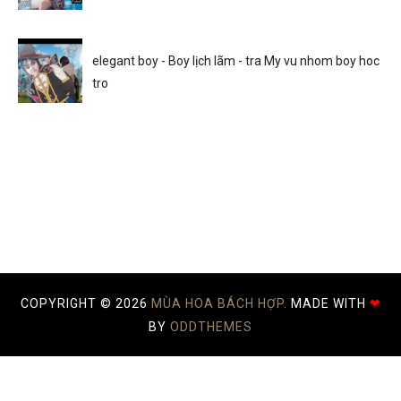
elegant boy - Boy lịch lãm - tra My vu nhom boy hoc
tro
COPYRIGHT ©
2026
MÙA HOA BÁCH HỢP.
MADE WITH
❤
BY
ODDTHEMES