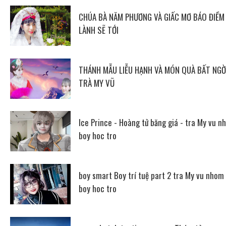
CHÚA BÀ NĂM PHƯƠNG VÀ GIẤC MƠ BÁO ĐIỀM
LÀNH SẼ TỚI
THÁNH MẪU LIỄU HẠNH VÀ MÓN QUÀ BẤT NGỜ
TRÀ MY VŨ
Ice Prince - Hoàng tử băng giá - tra My vu n
boy hoc tro
boy smart Boy trí tuệ part 2 tra My vu nhom
boy hoc tro