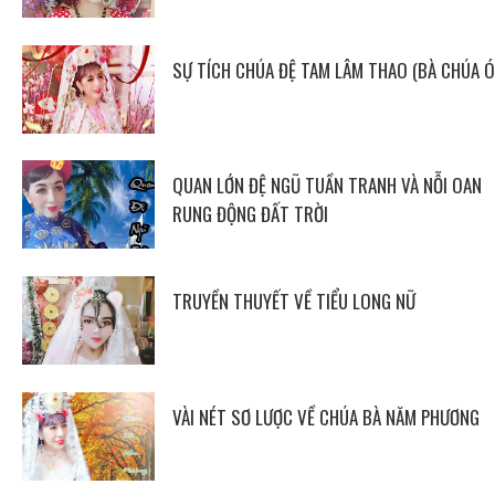
SỰ TÍCH CHÚA ĐỆ TAM LÂM THAO (BÀ CHÚA Ó
QUAN LỚN ĐỆ NGŨ TUẦN TRANH VÀ NỖI OAN
RUNG ĐỘNG ĐẤT TRỜI
TRUYỀN THUYẾT VỀ TIỂU LONG NỮ
VÀI NÉT SƠ LƯỢC VỀ CHÚA BÀ NĂM PHƯƠNG