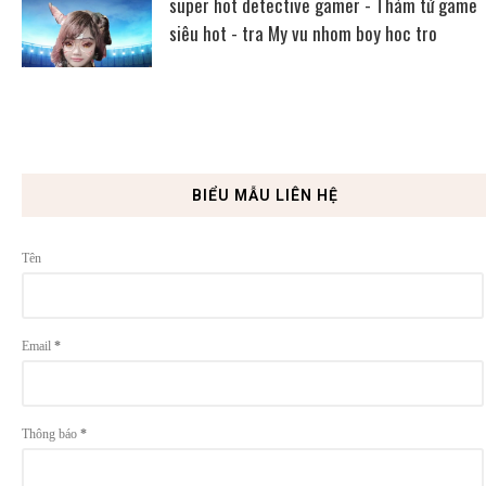
super hot detective gamer - Thám tử game
siêu hot - tra My vu nhom boy hoc tro
BIỂU MẪU LIÊN HỆ
Tên
Email
*
Thông báo
*