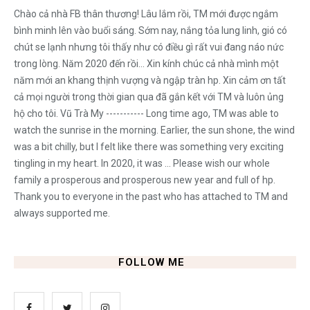
Chào cả nhà FB thân thương! Lâu lắm rồi, TM mới được ngắm
bình minh lên vào buổi sáng. Sớm nay, nắng tỏa lung linh, gió có
chút se lạnh nhưng tôi thấy như có điều gì rất vui đang náo nức
trong lòng. Năm 2020 đến rồi... Xin kính chúc cả nhà mình một
năm mới an khang thịnh vượng và ngập tràn hp. Xin cảm ơn tất
cả mọi người trong thời gian qua đã gắn kết với TM và luôn ủng
hộ cho tôi. Vũ Trà My ----------- Long time ago, TM was able to
watch the sunrise in the morning. Earlier, the sun shone, the wind
was a bit chilly, but I felt like there was something very exciting
tingling in my heart. In 2020, it was ... Please wish our whole
family a prosperous and prosperous new year and full of hp.
Thank you to everyone in the past who has attached to TM and
always supported me.
FOLLOW ME