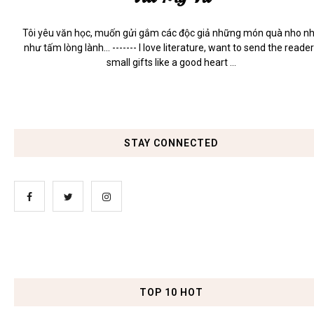
Tôi yêu văn học, muốn gửi gắm các độc giả những món quà nho n
như tấm lòng lành... ------- I love literature, want to send the reade
small gifts like a good heart ...
STAY CONNECTED
TOP 10 HOT