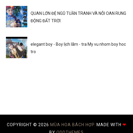
QUAN LỚN ĐỆ NGŨ TUẦN TRANH VÀ NỖI OAN RUNG
ĐỘNG ĐẤT TRỜI
elegant boy - Boy lịch lãm - tra My vu nhom boy hoc
tro
COPYRIGHT ©
2026
MÙA HOA BÁCH HỢP.
MADE WITH
❤
BY
ODDTHEMES