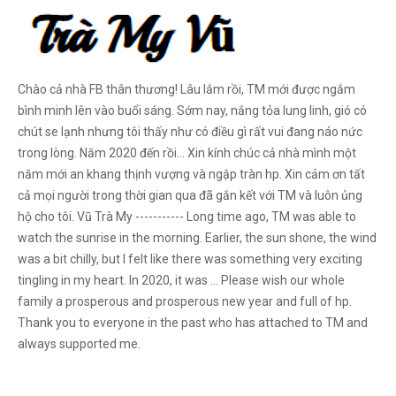
Chào cả nhà FB thân thương! Lâu lắm rồi, TM mới được ngắm
bình minh lên vào buổi sáng. Sớm nay, nắng tỏa lung linh, gió có
chút se lạnh nhưng tôi thấy như có điều gì rất vui đang náo nức
trong lòng. Năm 2020 đến rồi... Xin kính chúc cả nhà mình một
năm mới an khang thịnh vượng và ngập tràn hp. Xin cảm ơn tất
cả mọi người trong thời gian qua đã gắn kết với TM và luôn ủng
hộ cho tôi. Vũ Trà My ----------- Long time ago, TM was able to
watch the sunrise in the morning. Earlier, the sun shone, the wind
was a bit chilly, but I felt like there was something very exciting
tingling in my heart. In 2020, it was ... Please wish our whole
family a prosperous and prosperous new year and full of hp.
Thank you to everyone in the past who has attached to TM and
always supported me.