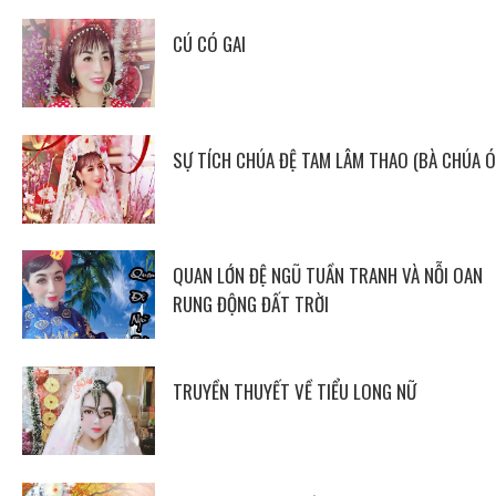
CÚ CÓ GAI
SỰ TÍCH CHÚA ĐỆ TAM LÂM THAO (BÀ CHÚA Ó
QUAN LỚN ĐỆ NGŨ TUẦN TRANH VÀ NỖI OAN
RUNG ĐỘNG ĐẤT TRỜI
TRUYỀN THUYẾT VỀ TIỂU LONG NỮ