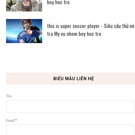
boy hoc tro
this is super soccer player - Siêu cầu thủ nè
tra My vu nhom boy hoc tro
BIỂU MẪU LIÊN HỆ
Tên
Email
*