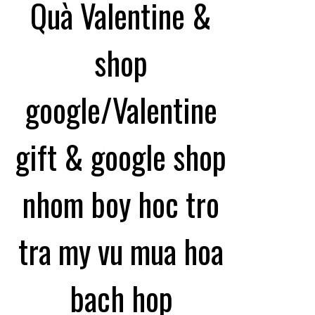
Quà Valentine &
shop
google/Valentine
gift & google shop
nhom boy hoc tro
tra my vu mua hoa
bach hop