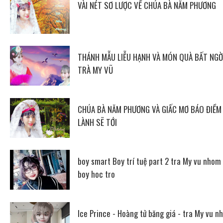
VÀI NÉT SƠ LƯỢC VỀ CHÚA BÀ NĂM PHƯƠNG
THÁNH MẪU LIỄU HẠNH VÀ MÓN QUÀ BẤT NGỜ
TRÀ MY VŨ
CHÚA BÀ NĂM PHƯƠNG VÀ GIẤC MƠ BÁO ĐIỀM
LÀNH SẼ TỚI
boy smart Boy trí tuệ part 2 tra My vu nhom
boy hoc tro
Ice Prince - Hoàng tử băng giá - tra My vu n