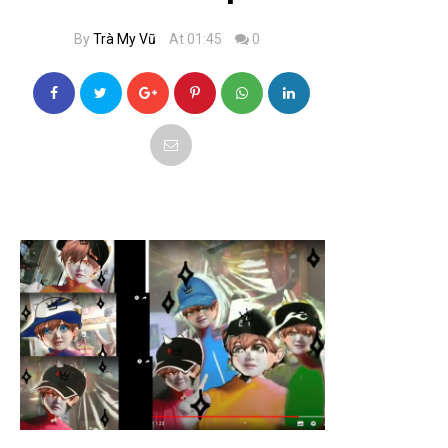
By
Trà My Vũ
At 01:45
0