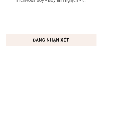
michivous boy - Boy tinh nghịch - t...
ĐĂNG NHẬN XÉT