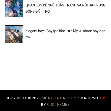
QUAN LỚN ĐỆ NGŨ TUẦN TRANH VÀ NỖI OAN RUNG
ĐỘNG ĐẤT TRỜI
elegant boy - Boy lịch lãm - tra My vu nhom boy hoc
tro
COPYRIGHT ©
2026
MÙA HOA BÁCH HỢP.
MADE WITH
❤
BY
ODDTHEMES