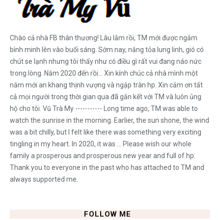
Chào cả nhà FB thân thương! Lâu lắm rồi, TM mới được ngắm
bình minh lên vào buổi sáng. Sớm nay, nắng tỏa lung linh, gió có
chút se lạnh nhưng tôi thấy như có điều gì rất vui đang náo nức
trong lòng. Năm 2020 đến rồi... Xin kính chúc cả nhà mình một
năm mới an khang thịnh vượng và ngập tràn hp. Xin cảm ơn tất
cả mọi người trong thời gian qua đã gắn kết với TM và luôn ủng
hộ cho tôi. Vũ Trà My ----------- Long time ago, TM was able to
watch the sunrise in the morning. Earlier, the sun shone, the wind
was a bit chilly, but I felt like there was something very exciting
tingling in my heart. In 2020, it was ... Please wish our whole
family a prosperous and prosperous new year and full of hp.
Thank you to everyone in the past who has attached to TM and
always supported me.
FOLLOW ME