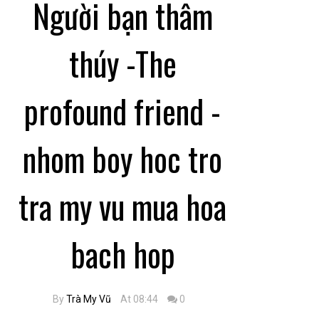
Người bạn thâm
thúy -The
profound friend -
nhom boy hoc tro
tra my vu mua hoa
bach hop
By
Trà My Vũ
At 08:44
0