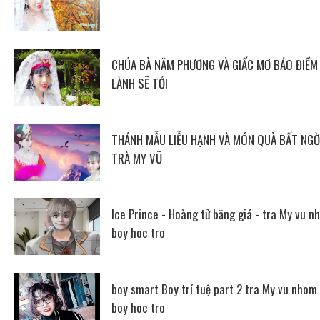
CHÚA BÀ NĂM PHƯƠNG VÀ GIẤC MƠ BÁO ĐIỀM
LÀNH SẼ TỚI
THÁNH MẪU LIỄU HẠNH VÀ MÓN QUÀ BẤT NGỜ
TRÀ MY VŨ
Ice Prince - Hoàng tử băng giá - tra My vu n
boy hoc tro
boy smart Boy trí tuệ part 2 tra My vu nhom
boy hoc tro