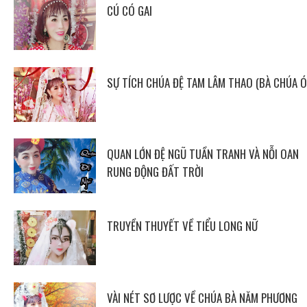
CÚ CÓ GAI
SỰ TÍCH CHÚA ĐỆ TAM LÂM THAO (BÀ CHÚA Ó
QUAN LỚN ĐỆ NGŨ TUẦN TRANH VÀ NỖI OAN
RUNG ĐỘNG ĐẤT TRỜI
TRUYỀN THUYẾT VỀ TIỂU LONG NỮ
VÀI NÉT SƠ LƯỢC VỀ CHÚA BÀ NĂM PHƯƠNG