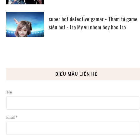
super hot detective gamer - Thám tử game
siêu hot - tra My vu nhom boy hoc tro
BIỂU MẪU LIÊN HỆ
Tên
Email
*