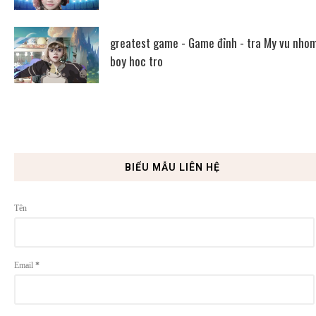
greatest game - Game đỉnh - tra My vu nho
boy hoc tro
BIỂU MẪU LIÊN HỆ
Tên
Email
*