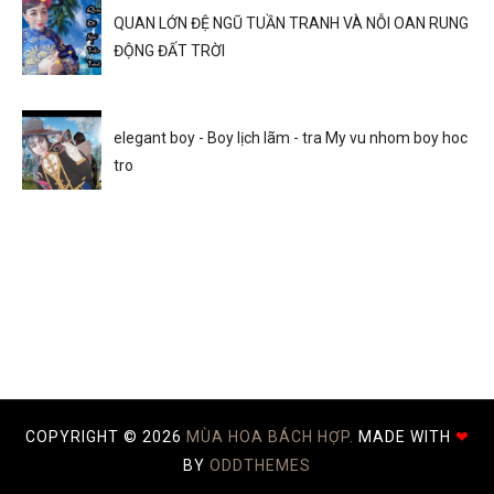
QUAN LỚN ĐỆ NGŨ TUẦN TRANH VÀ NỖI OAN RUNG
ĐỘNG ĐẤT TRỜI
elegant boy - Boy lịch lãm - tra My vu nhom boy hoc
tro
COPYRIGHT ©
2026
MÙA HOA BÁCH HỢP.
MADE WITH
❤
BY
ODDTHEMES