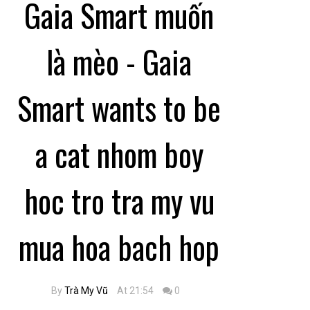
Gaia Smart muốn
là mèo - Gaia
Smart wants to be
a cat nhom boy
hoc tro tra my vu
mua hoa bach hop
By
Trà My Vũ
At 21:54
0