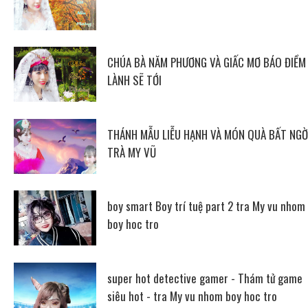
CHÚA BÀ NĂM PHƯƠNG VÀ GIẤC MƠ BÁO ĐIỀM
LÀNH SẼ TỚI
THÁNH MẪU LIỄU HẠNH VÀ MÓN QUÀ BẤT NGỜ
TRÀ MY VŨ
boy smart Boy trí tuệ part 2 tra My vu nhom
boy hoc tro
super hot detective gamer - Thám tử game
siêu hot - tra My vu nhom boy hoc tro