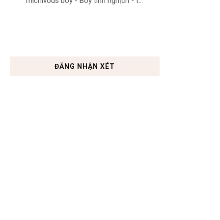
michivous boy - Boy tinh nghịch - t...
ĐĂNG NHẬN XÉT