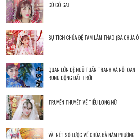
CÚ CÓ GAI
SỰ TÍCH CHÚA ĐỆ TAM LÂM THAO (BÀ CHÚA Ó
QUAN LỚN ĐỆ NGŨ TUẦN TRANH VÀ NỖI OAN
RUNG ĐỘNG ĐẤT TRỜI
TRUYỀN THUYẾT VỀ TIỂU LONG NỮ
VÀI NÉT SƠ LƯỢC VỀ CHÚA BÀ NĂM PHƯƠNG