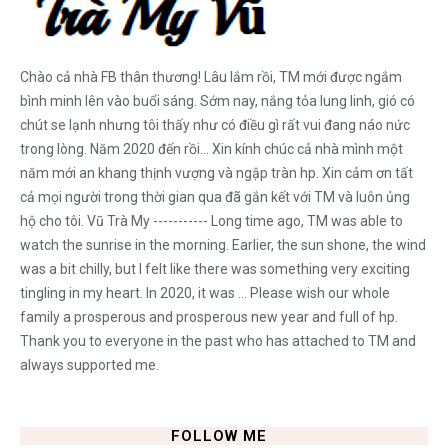
Chào cả nhà FB thân thương! Lâu lắm rồi, TM mới được ngắm
bình minh lên vào buổi sáng. Sớm nay, nắng tỏa lung linh, gió có
chút se lạnh nhưng tôi thấy như có điều gì rất vui đang náo nức
trong lòng. Năm 2020 đến rồi... Xin kính chúc cả nhà mình một
năm mới an khang thịnh vượng và ngập tràn hp. Xin cảm ơn tất
cả mọi người trong thời gian qua đã gắn kết với TM và luôn ủng
hộ cho tôi. Vũ Trà My ----------- Long time ago, TM was able to
watch the sunrise in the morning. Earlier, the sun shone, the wind
was a bit chilly, but I felt like there was something very exciting
tingling in my heart. In 2020, it was ... Please wish our whole
family a prosperous and prosperous new year and full of hp.
Thank you to everyone in the past who has attached to TM and
always supported me.
FOLLOW ME