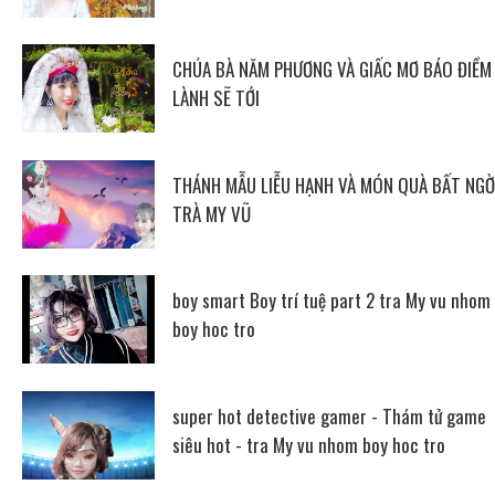
CHÚA BÀ NĂM PHƯƠNG VÀ GIẤC MƠ BÁO ĐIỀM
LÀNH SẼ TỚI
THÁNH MẪU LIỄU HẠNH VÀ MÓN QUÀ BẤT NGỜ
TRÀ MY VŨ
boy smart Boy trí tuệ part 2 tra My vu nhom
boy hoc tro
super hot detective gamer - Thám tử game
siêu hot - tra My vu nhom boy hoc tro