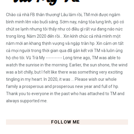
Chào cả nhà FB thân thương! Lâu lắm rồi, TM mới được ngắm
bình minh lên vào buổi sáng. Sớm nay, nắng tỏa lung linh, gió có
chút se lạnh nhưng tôi thấy như có điều gì rất vui đang náo nức
trong lòng. Năm 2020 đến rồi... Xin kính chúc cả nhà mình một
năm mới an khang thịnh vượng và ngập tràn hp. Xin cảm ơn tất
cả mọi người trong thời gian qua đã gắn kết với TM và luôn ủng
hộ cho tôi. Vũ Trà My ----------- Long time ago, TM was able to
watch the sunrise in the morning. Earlier, the sun shone, the wind
was a bit chilly, but I felt like there was something very exciting
tingling in my heart. In 2020, it was ... Please wish our whole
family a prosperous and prosperous new year and full of hp.
Thank you to everyone in the past who has attached to TM and
always supported me.
FOLLOW ME