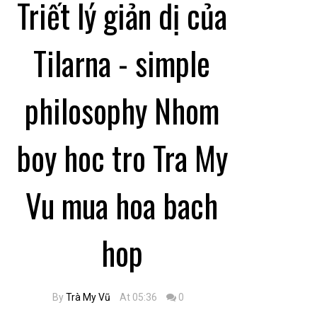
Triết lý giản dị của
Tilarna - simple
philosophy Nhom
boy hoc tro Tra My
Vu mua hoa bach
hop
By
Trà My Vũ
At 05:36
0