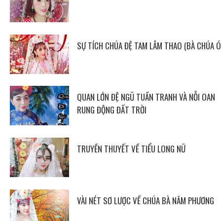
SỰ TÍCH CHÚA ĐỆ TAM LÂM THAO (BÀ CHÚA Ó
QUAN LỚN ĐỆ NGŨ TUẦN TRANH VÀ NỖI OAN
RUNG ĐỘNG ĐẤT TRỜI
TRUYỀN THUYẾT VỀ TIỂU LONG NỮ
VÀI NÉT SƠ LƯỢC VỀ CHÚA BÀ NĂM PHƯƠNG