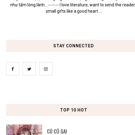
như tấm lòng lành... ------- I love literature, want to send the reade
small gifts like a good heart ...
STAY CONNECTED
TOP 10 HOT
CÚ CÓ GAI