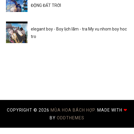
ĐỘNG ĐẤT TRỜI
elegant boy - Boy lịch lãm - tra My vu nhom boy hoc
tro
COPYRIGHT ©
2026
MÙA HOA BÁCH HỢP.
MADE WITH
❤
BY
ODDTHEMES