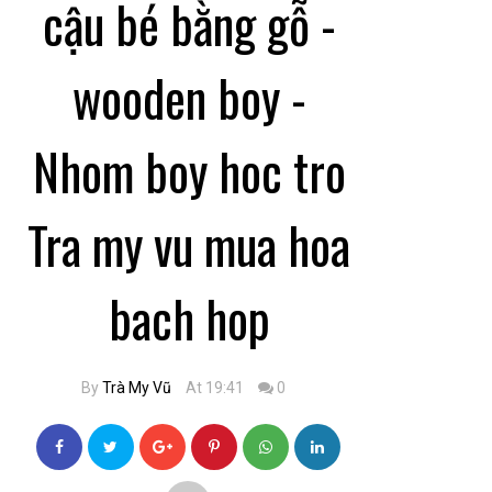
cậu bé bằng gỗ -
wooden boy -
Nhom boy hoc tro
Tra my vu mua hoa
bach hop
By
Trà My Vũ
At 19:41
0