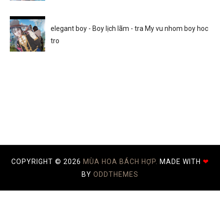
elegant boy - Boy lịch lãm - tra My vu nhom boy hoc
tro
COPYRIGHT ©
2026
MÙA HOA BÁCH HỢP.
MADE WITH
❤
BY
ODDTHEMES