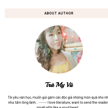
ABOUT AUTHOR
Trà My Vũ
Tôi yêu văn học, muốn gửi gắm các độc giả những món quà nho n
như tấm lòng lành... ------- I love literature, want to send the reade
small gifts like a good heart ...