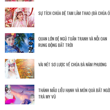
SỰ TÍCH CHÚA ĐỆ TAM LÂM THAO (BÀ CHÚA Ó
QUAN LỚN ĐỆ NGŨ TUẦN TRANH VÀ NỖI OAN
RUNG ĐỘNG ĐẤT TRỜI
VÀI NÉT SƠ LƯỢC VỀ CHÚA BÀ NĂM PHƯƠNG
THÁNH MẪU LIỄU HẠNH VÀ MÓN QUÀ BẤT NGỜ
TRÀ MY VŨ