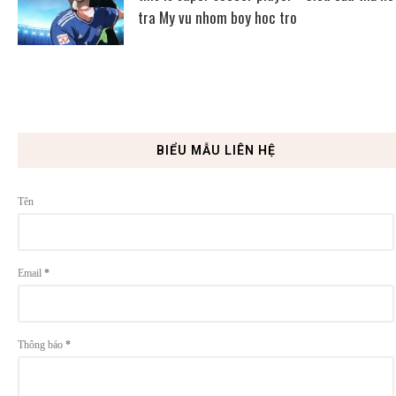
tra My vu nhom boy hoc tro
BIỂU MẪU LIÊN HỆ
Tên
Email
*
Thông báo
*