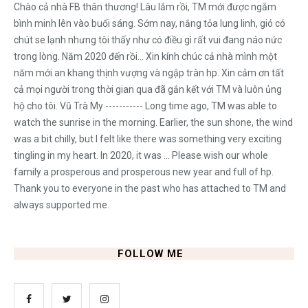
Chào cả nhà FB thân thương! Lâu lắm rồi, TM mới được ngắm
bình minh lên vào buổi sáng. Sớm nay, nắng tỏa lung linh, gió có
chút se lạnh nhưng tôi thấy như có điều gì rất vui đang náo nức
trong lòng. Năm 2020 đến rồi... Xin kính chúc cả nhà mình một
năm mới an khang thịnh vượng và ngập tràn hp. Xin cảm ơn tất
cả mọi người trong thời gian qua đã gắn kết với TM và luôn ủng
hộ cho tôi. Vũ Trà My ----------- Long time ago, TM was able to
watch the sunrise in the morning. Earlier, the sun shone, the wind
was a bit chilly, but I felt like there was something very exciting
tingling in my heart. In 2020, it was ... Please wish our whole
family a prosperous and prosperous new year and full of hp.
Thank you to everyone in the past who has attached to TM and
always supported me.
FOLLOW ME