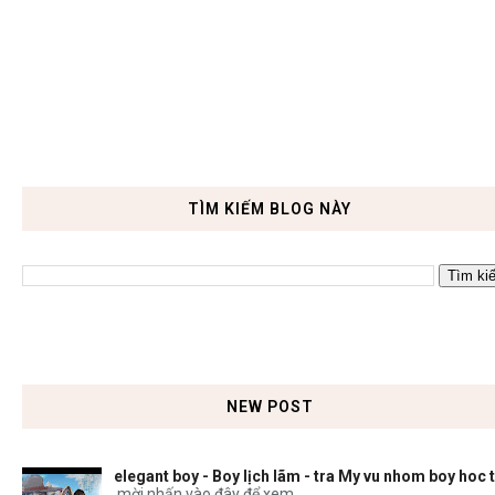
TÌM KIẾM BLOG NÀY
NEW POST
elegant boy - Boy lịch lãm - tra My vu nhom boy hoc 
mời nhấn vào đây để xem