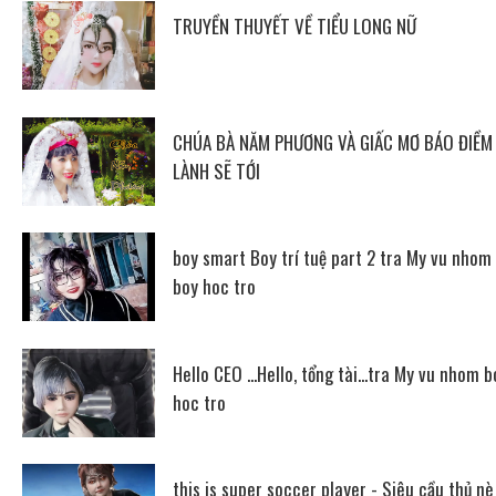
TRUYỀN THUYẾT VỀ TIỂU LONG NỮ
CHÚA BÀ NĂM PHƯƠNG VÀ GIẤC MƠ BÁO ĐIỀM
LÀNH SẼ TỚI
boy smart Boy trí tuệ part 2 tra My vu nhom
boy hoc tro
Hello CEO ...Hello, tổng tài...tra My vu nhom b
hoc tro
this is super soccer player - Siêu cầu thủ nè