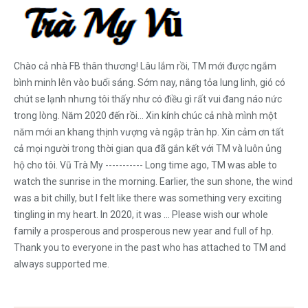
Chào cả nhà FB thân thương! Lâu lắm rồi, TM mới được ngắm
bình minh lên vào buổi sáng. Sớm nay, nắng tỏa lung linh, gió có
chút se lạnh nhưng tôi thấy như có điều gì rất vui đang náo nức
trong lòng. Năm 2020 đến rồi... Xin kính chúc cả nhà mình một
năm mới an khang thịnh vượng và ngập tràn hp. Xin cảm ơn tất
cả mọi người trong thời gian qua đã gắn kết với TM và luôn ủng
hộ cho tôi. Vũ Trà My ----------- Long time ago, TM was able to
watch the sunrise in the morning. Earlier, the sun shone, the wind
was a bit chilly, but I felt like there was something very exciting
tingling in my heart. In 2020, it was ... Please wish our whole
family a prosperous and prosperous new year and full of hp.
Thank you to everyone in the past who has attached to TM and
always supported me.