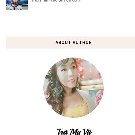
mời nhấn vào đây để xem
ABOUT AUTHOR
Trà My Vũ