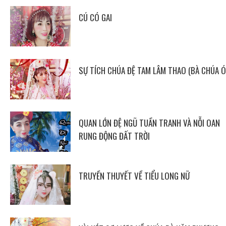
CÚ CÓ GAI
SỰ TÍCH CHÚA ĐỆ TAM LÂM THAO (BÀ CHÚA Ó
QUAN LỚN ĐỆ NGŨ TUẦN TRANH VÀ NỖI OAN
RUNG ĐỘNG ĐẤT TRỜI
TRUYỀN THUYẾT VỀ TIỂU LONG NỮ