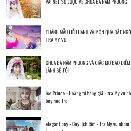
VÀI NÉT SƠ LƯỢC VỀ CHÚA BÀ NĂM PHƯƠNG
THÁNH MẪU LIỄU HẠNH VÀ MÓN QUÀ BẤT NGỜ
TRÀ MY VŨ
CHÚA BÀ NĂM PHƯƠNG VÀ GIẤC MƠ BÁO ĐIỀM
LÀNH SẼ TỚI
Ice Prince - Hoàng tử băng giá - tra My vu n
boy hoc tro
elegant boy - Boy lịch lãm - tra My vu nhom