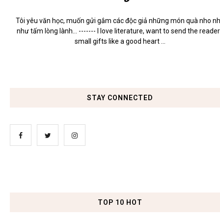
Tôi yêu văn học, muốn gửi gắm các độc giả những món quà nho n
như tấm lòng lành... ------- I love literature, want to send the reade
small gifts like a good heart ...
STAY CONNECTED
TOP 10 HOT