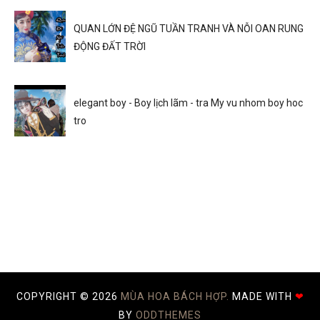
QUAN LỚN ĐỆ NGŨ TUẦN TRANH VÀ NỖI OAN RUNG
ĐỘNG ĐẤT TRỜI
elegant boy - Boy lịch lãm - tra My vu nhom boy hoc
tro
COPYRIGHT ©
2026
MÙA HOA BÁCH HỢP.
MADE WITH
❤
BY
ODDTHEMES