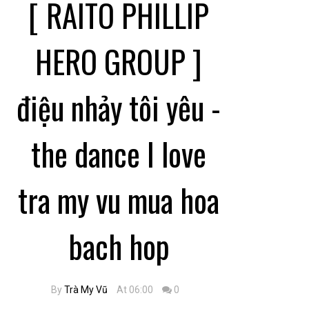
[ RAITO PHILLIP
HERO GROUP ]
điệu nhảy tôi yêu -
the dance I love
tra my vu mua hoa
bach hop
By
Trà My Vũ
At 06:00
0