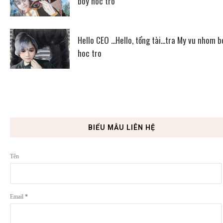
boy hoc tro
Hello CEO ...Hello, tổng tài...tra My vu nhom b
hoc tro
BIỂU MẪU LIÊN HỆ
Tên
Email
*