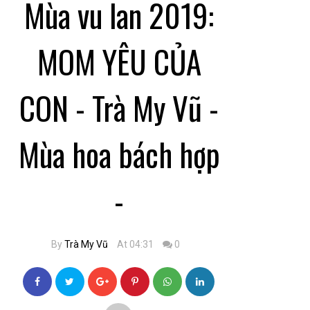
Mùa vu lan 2019:
MOM YÊU CỦA
CON - Trà My Vũ -
Mùa hoa bách hợp
-
By
Trà My Vũ
At 04:31
0