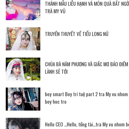
THÁNH MẪU LIỄU HẠNH VÀ MÓN QUÀ BẤT NGỜ
TRÀ MY VŨ
TRUYỀN THUYẾT VỀ TIỂU LONG NỮ
CHÚA BÀ NĂM PHƯƠNG VÀ GIẤC MƠ BÁO ĐIỀM
LÀNH SẼ TỚI
boy smart Boy trí tuệ part 2 tra My vu nhom
boy hoc tro
Hello CEO ...Hello, tổng tài...tra My vu nhom b