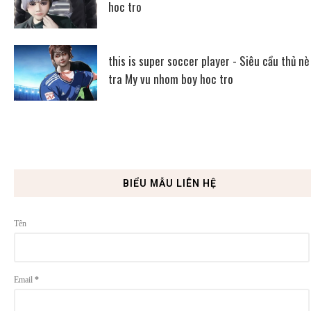
hoc tro
this is super soccer player - Siêu cầu thủ nè
tra My vu nhom boy hoc tro
BIỂU MẪU LIÊN HỆ
Tên
Email
*