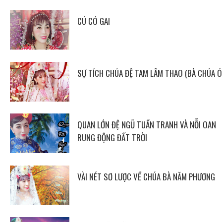
CÚ CÓ GAI
SỰ TÍCH CHÚA ĐỆ TAM LÂM THAO (BÀ CHÚA Ó
QUAN LỚN ĐỆ NGŨ TUẦN TRANH VÀ NỖI OAN
RUNG ĐỘNG ĐẤT TRỜI
VÀI NÉT SƠ LƯỢC VỀ CHÚA BÀ NĂM PHƯƠNG