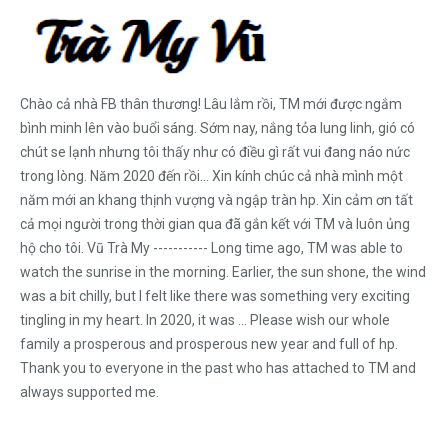
Chào cả nhà FB thân thương! Lâu lắm rồi, TM mới được ngắm
bình minh lên vào buổi sáng. Sớm nay, nắng tỏa lung linh, gió có
chút se lạnh nhưng tôi thấy như có điều gì rất vui đang náo nức
trong lòng. Năm 2020 đến rồi... Xin kính chúc cả nhà mình một
năm mới an khang thịnh vượng và ngập tràn hp. Xin cảm ơn tất
cả mọi người trong thời gian qua đã gắn kết với TM và luôn ủng
hộ cho tôi. Vũ Trà My ----------- Long time ago, TM was able to
watch the sunrise in the morning. Earlier, the sun shone, the wind
was a bit chilly, but I felt like there was something very exciting
tingling in my heart. In 2020, it was ... Please wish our whole
family a prosperous and prosperous new year and full of hp.
Thank you to everyone in the past who has attached to TM and
always supported me.