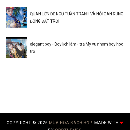
QUAN LỚN ĐỆ NGŨ TUẦN TRANH VÀ NỖI OAN RUNG
ĐỘNG ĐẤT TRỜI
elegant boy - Boy lịch lãm - tra My vu nhom boy hoc
tro
COPYRIGHT ©
2026
MÙA HOA BÁCH HỢP.
MADE WITH
❤