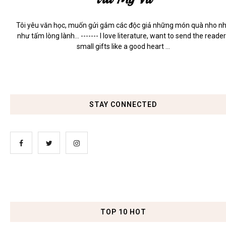
Tôi yêu văn học, muốn gửi gắm các độc giả những món quà nho n
như tấm lòng lành... ------- I love literature, want to send the reade
small gifts like a good heart ...
STAY CONNECTED
TOP 10 HOT