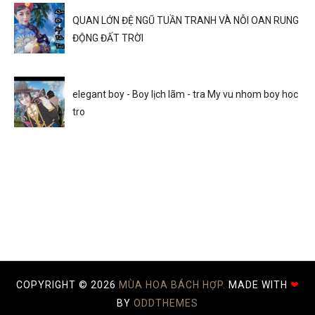
QUAN LỚN ĐỆ NGŨ TUẦN TRANH VÀ NỖI OAN RUNG
ĐỘNG ĐẤT TRỜI
elegant boy - Boy lịch lãm - tra My vu nhom boy hoc
tro
COPYRIGHT ©
2026
MÙA HOA BÁCH HỢP.
MADE WITH
❤
BY
ODDTHEMES