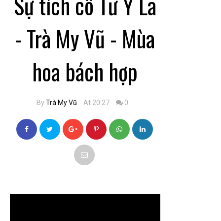
Sự tích cô Tư Ỷ La
- Trà My Vũ - Mùa
hoa bách hợp
By
Trà My Vũ
At 20:27
0