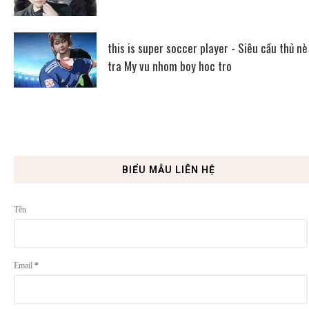
this is super soccer player - Siêu cầu thủ nè
tra My vu nhom boy hoc tro
BIỂU MẪU LIÊN HỆ
Tên
Email
*