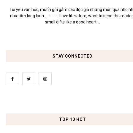
Tôi yêu văn học, muốn gửi gắm các độc giả những món quà nho n
như tấm lòng lành... ------- I love literature, want to send the reade
small gifts like a good heart ...
STAY CONNECTED
TOP 10 HOT