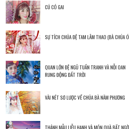
CÚ CÓ GAI
SỰ TÍCH CHÚA ĐỆ TAM LÂM THAO (BÀ CHÚA Ó
QUAN LỚN ĐỆ NGŨ TUẦN TRANH VÀ NỖI OAN
RUNG ĐỘNG ĐẤT TRỜI
VÀI NÉT SƠ LƯỢC VỀ CHÚA BÀ NĂM PHƯƠNG
THÁNH MẪU LIỄU HẠNH VÀ MÓN QUÀ BẤT NGỜ