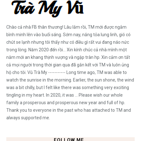
Chào cả nhà FB thân thương! Lâu lắm rồi, TM mới được ngắm
bình minh lên vào buổi sáng. Sớm nay, nắng tỏa lung linh, gió có
chút se lạnh nhưng tôi thấy như có điều gì rất vui đang náo nức
trong lòng. Năm 2020 đến rồi... Xin kính chúc cả nhà mình một
năm mới an khang thịnh vượng và ngập tràn hp. Xin cảm ơn tất
cả mọi người trong thời gian qua đã gắn kết với TM và luôn ủng
hộ cho tôi. Vũ Trà My ----------- Long time ago, TM was able to
watch the sunrise in the morning. Earlier, the sun shone, the wind
was a bit chilly, but I felt like there was something very exciting
tingling in my heart. In 2020, it was ... Please wish our whole
family a prosperous and prosperous new year and full of hp.
Thank you to everyone in the past who has attached to TM and
always supported me.
FOLLOW ME