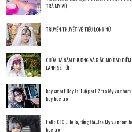
TRÀ MY VŨ
TRUYỀN THUYẾT VỀ TIỂU LONG NỮ
CHÚA BÀ NĂM PHƯƠNG VÀ GIẤC MƠ BÁO ĐIỀM
LÀNH SẼ TỚI
boy smart Boy trí tuệ part 2 tra My vu nhom
boy hoc tro
Hello CEO ...Hello, tổng tài...tra My vu nhom b
hoc tro