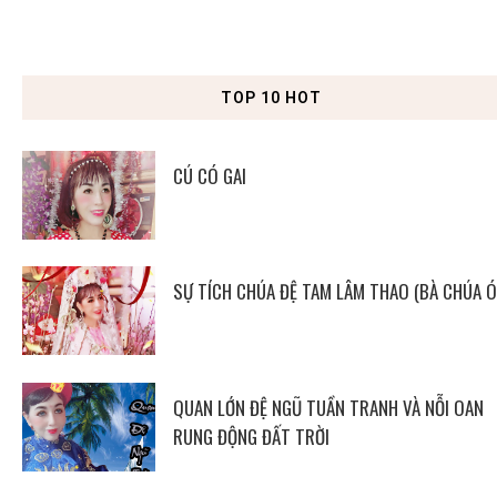
TOP 10 HOT
CÚ CÓ GAI
SỰ TÍCH CHÚA ĐỆ TAM LÂM THAO (BÀ CHÚA Ó
QUAN LỚN ĐỆ NGŨ TUẦN TRANH VÀ NỖI OAN
RUNG ĐỘNG ĐẤT TRỜI