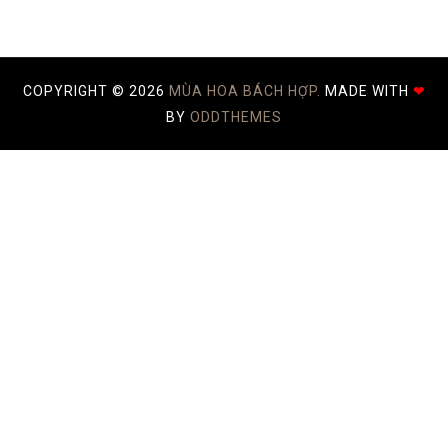
COPYRIGHT ©
2026
MÙA HOA BÁCH HỢP.
MADE WITH
❤
BY
ODDTHEMES