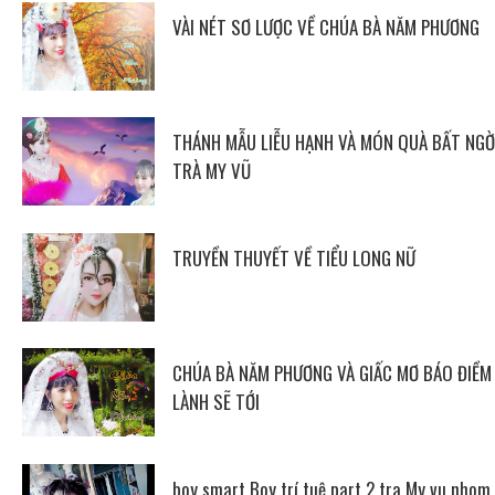
VÀI NÉT SƠ LƯỢC VỀ CHÚA BÀ NĂM PHƯƠNG
THÁNH MẪU LIỄU HẠNH VÀ MÓN QUÀ BẤT NGỜ
TRÀ MY VŨ
TRUYỀN THUYẾT VỀ TIỂU LONG NỮ
CHÚA BÀ NĂM PHƯƠNG VÀ GIẤC MƠ BÁO ĐIỀM
LÀNH SẼ TỚI
boy smart Boy trí tuệ part 2 tra My vu nhom