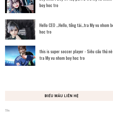
boy hoc tro
Hello CEO ...Hello, tổng tài...tra My vu nhom b
hoc tro
this is super soccer player - Siêu cầu thủ nè
tra My vu nhom boy hoc tro
BIỂU MẪU LIÊN HỆ
Tên