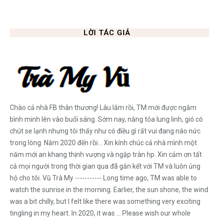
LỜI TÁC GIẢ
Chào cả nhà FB thân thương! Lâu lắm rồi, TM mới được ngắm
bình minh lên vào buổi sáng. Sớm nay, nắng tỏa lung linh, gió có
chút se lạnh nhưng tôi thấy như có điều gì rất vui đang náo nức
trong lòng. Năm 2020 đến rồi... Xin kính chúc cả nhà mình một
năm mới an khang thịnh vượng và ngập tràn hp. Xin cảm ơn tất
cả mọi người trong thời gian qua đã gắn kết với TM và luôn ủng
hộ cho tôi. Vũ Trà My ----------- Long time ago, TM was able to
watch the sunrise in the morning. Earlier, the sun shone, the wind
was a bit chilly, but I felt like there was something very exciting
tingling in my heart. In 2020, it was ... Please wish our whole