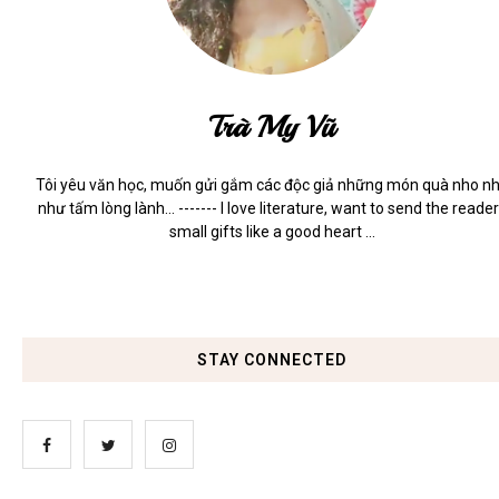
Trà My Vũ
Tôi yêu văn học, muốn gửi gắm các độc giả những món quà nho n
như tấm lòng lành... ------- I love literature, want to send the reade
small gifts like a good heart ...
STAY CONNECTED