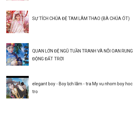
SỰ TÍCH CHÚA ĐỆ TAM LÂM THAO (BÀ CHÚA ÓT)
QUAN LỚN ĐỆ NGŨ TUẦN TRANH VÀ NỖI OAN RUNG
ĐỘNG ĐẤT TRỜI
elegant boy - Boy lịch lãm - tra My vu nhom boy hoc
tro