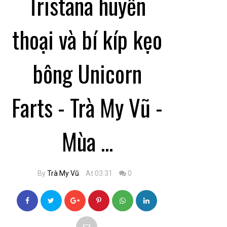
Tristana huyền
thoại và bí kíp kẹo
bông Unicorn
Farts - Trà My Vũ -
Mùa ...
By
Trà My Vũ
At 03:31
0