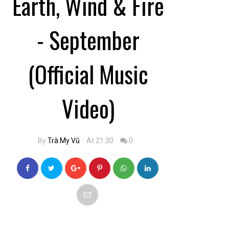
Earth, Wind & Fire
- September
(Official Music
Video)
By
Trà My Vũ
At 21:30
0