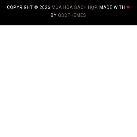
COPYRIGHT ©
2026
MÙA HOA BÁCH HỢP.
MADE WITH
❤
BY
ODDTHEMES