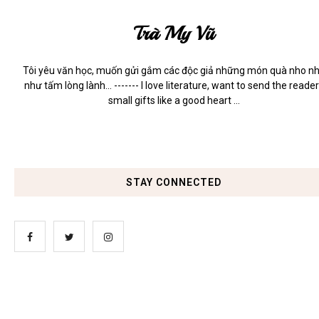
Trà My Vũ
Tôi yêu văn học, muốn gửi gắm các độc giả những món quà nho n
như tấm lòng lành... ------- I love literature, want to send the reade
small gifts like a good heart ...
STAY CONNECTED