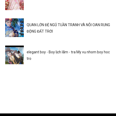
QUAN LỚN ĐỆ NGŨ TUẦN TRANH VÀ NỖI OAN RUNG
ĐỘNG ĐẤT TRỜI
elegant boy - Boy lịch lãm - tra My vu nhom boy hoc
tro