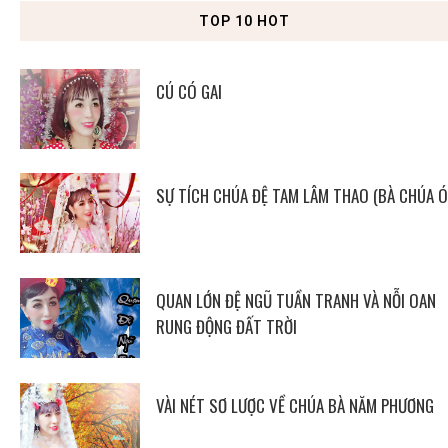
TOP 10 HOT
CÚ CÓ GAI
SỰ TÍCH CHÚA ĐỆ TAM LÂM THAO (BÀ CHÚA Ó
QUAN LỚN ĐỆ NGŨ TUẦN TRANH VÀ NỖI OAN
RUNG ĐỘNG ĐẤT TRỜI
VÀI NÉT SƠ LƯỢC VỀ CHÚA BÀ NĂM PHƯƠNG