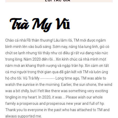
Chào cả nhà FB thân thương! Lâu lắm rồi, TM mới được ngắm
bình minh lên vào buổi sáng. Sớm nay, nắng tỏa lung linh, gió có
chút se lạnh nhưng tôi thấy như có điều gì rất vui đang náo nức
trong lòng. Năm 2020 đến rồi... Xin kính chúc cả nhà mình một
năm mới an khang thịnh vượng và ngập tràn hp. Xin cảm ơn tất
cả mọi người trong thời gian qua đã gắn kết với TM và luôn ủng
hộ cho tôi. Vũ Trà My ----------- Long time ago, TM was able to
watch the sunrise in the morning. Earlier, the sun shone, the wind
was a bit chilly, but I felt like there was something very exciting
tingling in my heart. In 2020, it was ... Please wish our whole
family a prosperous and prosperous new year and full of hp.
Thank you to everyone in the past who has attached to TM and
always supported me.