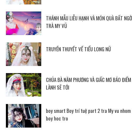
THÁNH MẪU LIỄU HẠNH VÀ MÓN QUÀ BẤT NGỜ
TRÀ MY VŨ
TRUYỀN THUYẾT VỀ TIỂU LONG NỮ
CHÚA BÀ NĂM PHƯƠNG VÀ GIẤC MƠ BÁO ĐIỀM
LÀNH SẼ TỚI
boy smart Boy trí tuệ part 2 tra My vu nhom
boy hoc tro