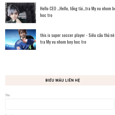
Hello CEO ...Hello, tổng tài...tra My vu nhom b
hoc tro
this is super soccer player - Siêu cầu thủ nè
tra My vu nhom boy hoc tro
BIỂU MẪU LIÊN HỆ
Tên