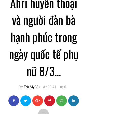
Ahri huyền thoại
và người đàn bà
hạnh phúc trong
ngày quốc tế phụ
nữ 8/3...
By
Trà My Vũ
At 09:41
0