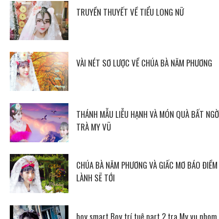
TRUYỀN THUYẾT VỀ TIỂU LONG NỮ
VÀI NÉT SƠ LƯỢC VỀ CHÚA BÀ NĂM PHƯƠNG
THÁNH MẪU LIỄU HẠNH VÀ MÓN QUÀ BẤT NGỜ
TRÀ MY VŨ
CHÚA BÀ NĂM PHƯƠNG VÀ GIẤC MƠ BÁO ĐIỀM
LÀNH SẼ TỚI
boy smart Boy trí tuệ part 2 tra My vu nhom