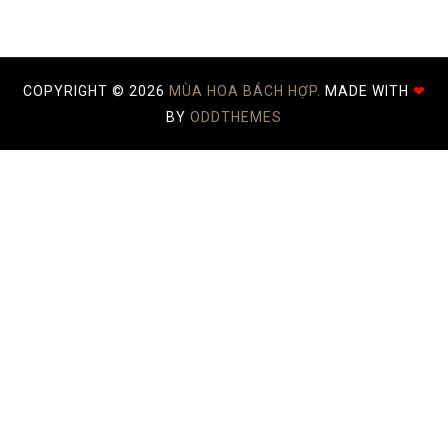
COPYRIGHT ©
2026
MÙA HOA BÁCH HỢP.
MADE WITH
❤
BY
ODDTHEMES