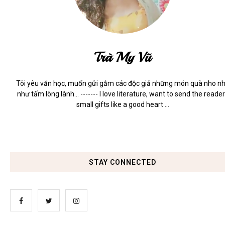
Trà My Vũ
Tôi yêu văn học, muốn gửi gắm các độc giả những món quà nho n
như tấm lòng lành... ------- I love literature, want to send the reade
small gifts like a good heart ...
STAY CONNECTED