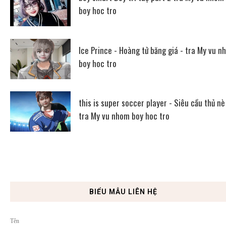
boy hoc tro
Ice Prince - Hoàng tử băng giá - tra My vu n
boy hoc tro
this is super soccer player - Siêu cầu thủ nè
tra My vu nhom boy hoc tro
BIỂU MẪU LIÊN HỆ
Tên