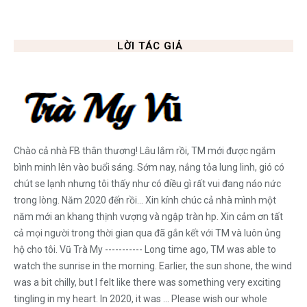
LỜI TÁC GIẢ
Chào cả nhà FB thân thương! Lâu lắm rồi, TM mới được ngắm
bình minh lên vào buổi sáng. Sớm nay, nắng tỏa lung linh, gió có
chút se lạnh nhưng tôi thấy như có điều gì rất vui đang náo nức
trong lòng. Năm 2020 đến rồi... Xin kính chúc cả nhà mình một
năm mới an khang thịnh vượng và ngập tràn hp. Xin cảm ơn tất
cả mọi người trong thời gian qua đã gắn kết với TM và luôn ủng
hộ cho tôi. Vũ Trà My ----------- Long time ago, TM was able to
watch the sunrise in the morning. Earlier, the sun shone, the wind
was a bit chilly, but I felt like there was something very exciting
tingling in my heart. In 2020, it was ... Please wish our whole