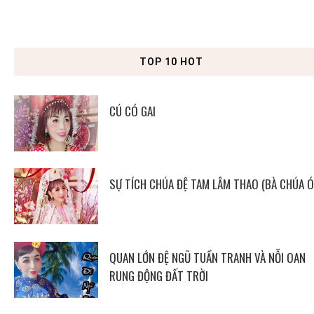
TOP 10 HOT
CÚ CÓ GAI
SỰ TÍCH CHÚA ĐỆ TAM LÂM THAO (BÀ CHÚA Ó
QUAN LỚN ĐỆ NGŨ TUẦN TRANH VÀ NỖI OAN
RUNG ĐỘNG ĐẤT TRỜI