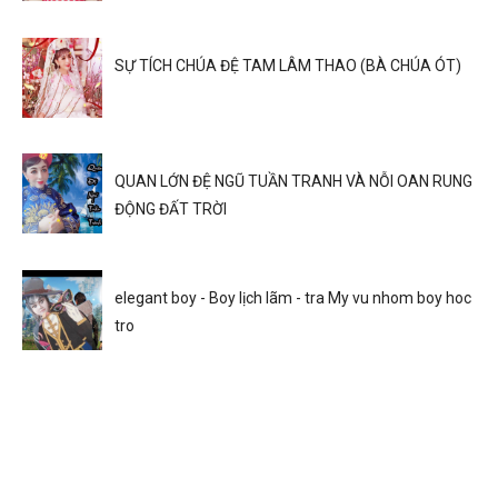
SỰ TÍCH CHÚA ĐỆ TAM LÂM THAO (BÀ CHÚA ÓT)
QUAN LỚN ĐỆ NGŨ TUẦN TRANH VÀ NỖI OAN RUNG
ĐỘNG ĐẤT TRỜI
elegant boy - Boy lịch lãm - tra My vu nhom boy hoc
tro