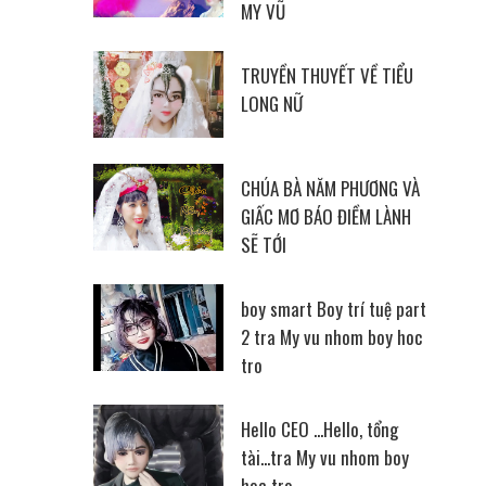
MY VŨ
TRUYỀN THUYẾT VỀ TIỂU
LONG NỮ
CHÚA BÀ NĂM PHƯƠNG VÀ
GIẤC MƠ BÁO ĐIỀM LÀNH
SẼ TỚI
boy smart Boy trí tuệ part
2 tra My vu nhom boy hoc
tro
Hello CEO ...Hello, tổng
tài...tra My vu nhom boy
hoc tro