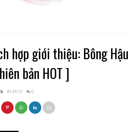
ch hợp giới thiệu: Bông Hậu
Phiên bản HOT ]
Vũ
At 09:10
0