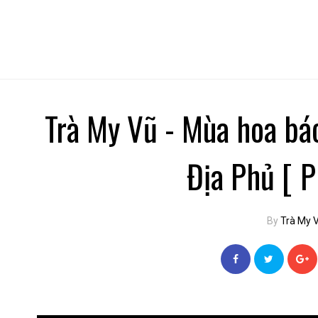
Trà My Vũ - Mùa hoa bá
Địa Phủ [ 
By
Trà My 