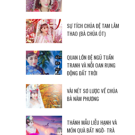
SỰ TÍCH CHÚA ĐỆ TAM LÂM
THAO (BÀ CHÚA ÓT)
QUAN LỚN ĐỆ NGŨ TUẦN
TRANH VÀ NỖI OAN RUNG
ĐỘNG ĐẤT TRỜI
VÀI NÉT SƠ LƯỢC VỀ CHÚA
BÀ NĂM PHƯƠNG
THÁNH MẪU LIỄU HẠNH VÀ
MÓN QUÀ BẤT NGỜ- TRÀ