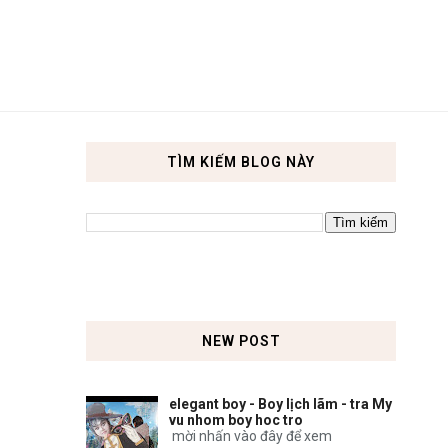
TÌM KIẾM BLOG NÀY
NEW POST
elegant boy - Boy lịch lãm - tra My
vu nhom boy hoc tro
mời nhấn vào đây để xem