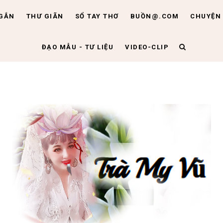
NGẮN
THƯ GIÃN
SỔ TAY THƠ
BUỒN@.COM
CHUYỆN 
ĐẠO MẪU - TƯ LIỆU
VIDEO-CLIP