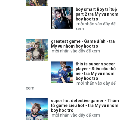
boy smart Boy trí tuệ
part 2 tra My vu nhom
boy hoc tro
mời nhấn vào đây để
xem
greatest game - Game đỉnh - tra
My vu nhom boy hoc tro
mời nhấn vào đây để xem
this is super soccer
player - Siêu cầu thủ
nè - tra My vu nhom
boy hoc tro
mời nhấn vào đây để
xem
super hot detective gamer - Thám
tử game siêu hot - tra My vu nhom
boy hoc tro
mời nhấn vào đây để xem