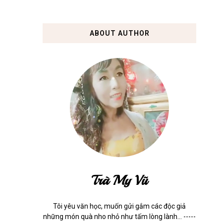
ABOUT AUTHOR
Trà My Vũ
Tôi yêu văn học, muốn gửi gắm các độc giả
những món quà nho nhỏ như tấm lòng lành... -----