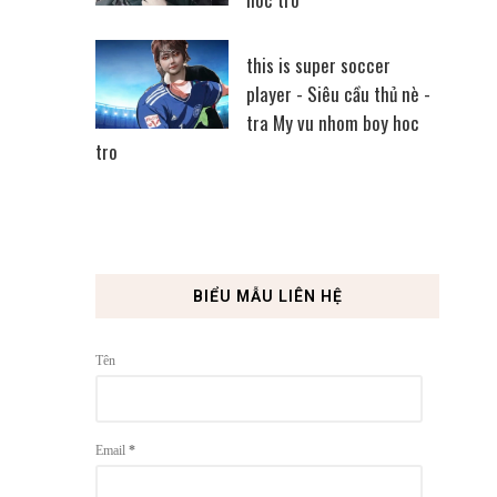
this is super soccer
player - Siêu cầu thủ nè -
tra My vu nhom boy hoc
tro
BIỂU MẪU LIÊN HỆ
Tên
Email
*