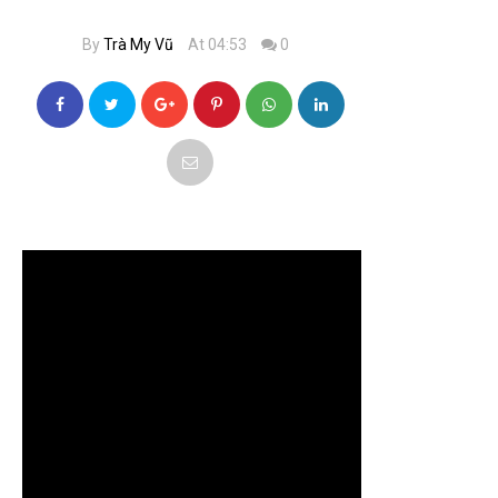
By
Trà My Vũ
At 04:53
0