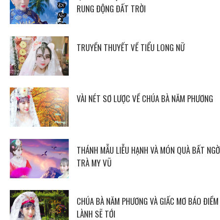
RUNG ĐỘNG ĐẤT TRỜI
TRUYỀN THUYẾT VỀ TIỂU LONG NỮ
VÀI NÉT SƠ LƯỢC VỀ CHÚA BÀ NĂM PHƯƠNG
THÁNH MẪU LIỄU HẠNH VÀ MÓN QUÀ BẤT NGỜ
TRÀ MY VŨ
CHÚA BÀ NĂM PHƯƠNG VÀ GIẤC MƠ BÁO ĐIỀM
LÀNH SẼ TỚI