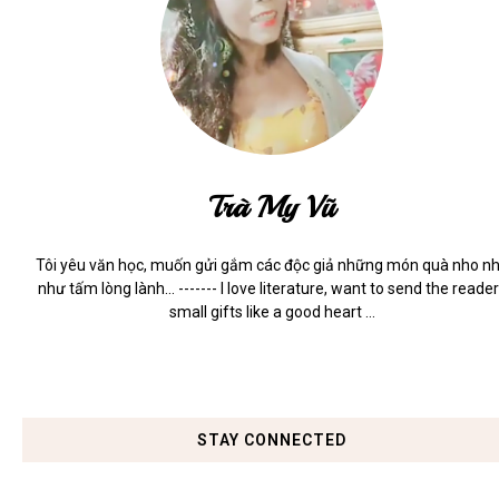
Trà My Vũ
Tôi yêu văn học, muốn gửi gắm các độc giả những món quà nho n
như tấm lòng lành... ------- I love literature, want to send the reade
small gifts like a good heart ...
STAY CONNECTED