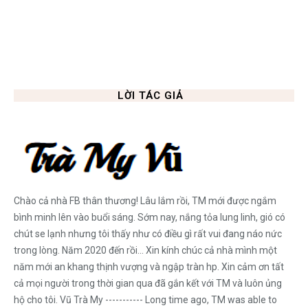
LỜI TÁC GIẢ
Chào cả nhà FB thân thương! Lâu lắm rồi, TM mới được ngắm
bình minh lên vào buổi sáng. Sớm nay, nắng tỏa lung linh, gió có
chút se lạnh nhưng tôi thấy như có điều gì rất vui đang náo nức
trong lòng. Năm 2020 đến rồi... Xin kính chúc cả nhà mình một
năm mới an khang thịnh vượng và ngập tràn hp. Xin cảm ơn tất
cả mọi người trong thời gian qua đã gắn kết với TM và luôn ủng
hộ cho tôi. Vũ Trà My ----------- Long time ago, TM was able to