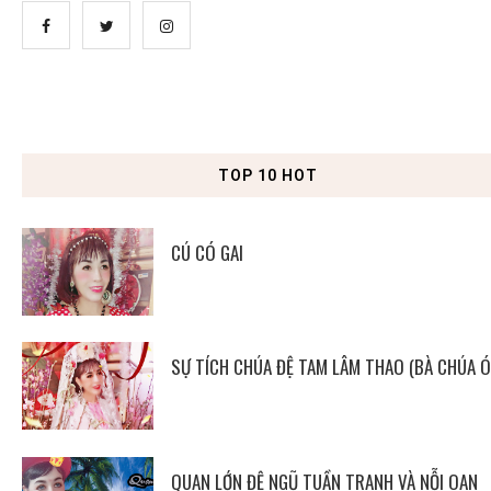
TOP 10 HOT
CÚ CÓ GAI
SỰ TÍCH CHÚA ĐỆ TAM LÂM THAO (BÀ CHÚA Ó
QUAN LỚN ĐỆ NGŨ TUẦN TRANH VÀ NỖI OAN