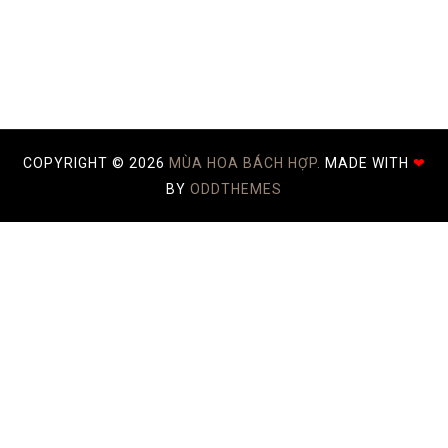
COPYRIGHT ©
2026
MÙA HOA BÁCH HỢP.
MADE WITH
❤
BY
ODDTHEMES