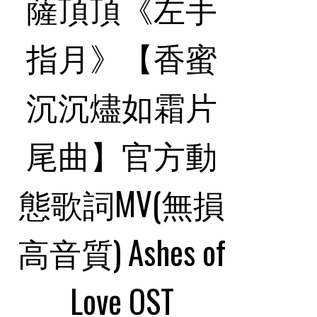
薩頂頂《左手
指月》【香蜜
沉沉燼如霜片
尾曲】官方動
態歌詞MV(無損
高音質) Ashes of
Love OST