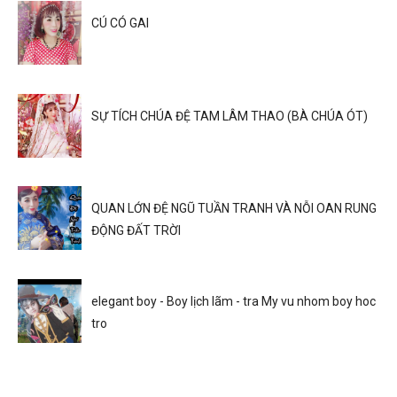
CÚ CÓ GAI
SỰ TÍCH CHÚA ĐỆ TAM LÂM THAO (BÀ CHÚA ÓT)
QUAN LỚN ĐỆ NGŨ TUẦN TRANH VÀ NỖI OAN RUNG
ĐỘNG ĐẤT TRỜI
elegant boy - Boy lịch lãm - tra My vu nhom boy hoc
tro