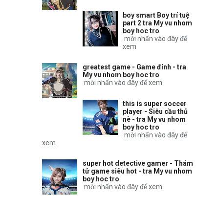
boy smart Boy trí tuệ
part 2 tra My vu nhom
boy hoc tro
mời nhấn vào đây để
xem
greatest game - Game đỉnh - tra
My vu nhom boy hoc tro
mời nhấn vào đây để xem
this is super soccer
player - Siêu cầu thủ
nè - tra My vu nhom
boy hoc tro
mời nhấn vào đây để
xem
super hot detective gamer - Thám
tử game siêu hot - tra My vu nhom
boy hoc tro
mời nhấn vào đây để xem