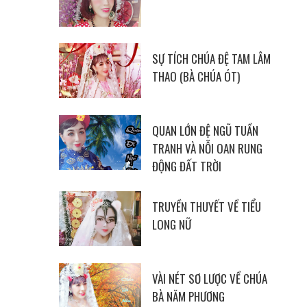
SỰ TÍCH CHÚA ĐỆ TAM LÂM
THAO (BÀ CHÚA ÓT)
QUAN LỚN ĐỆ NGŨ TUẦN
TRANH VÀ NỖI OAN RUNG
ĐỘNG ĐẤT TRỜI
TRUYỀN THUYẾT VỀ TIỂU
LONG NỮ
VÀI NÉT SƠ LƯỢC VỀ CHÚA
BÀ NĂM PHƯƠNG