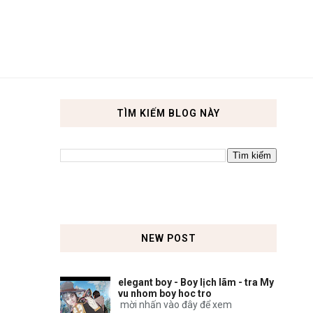
TÌM KIẾM BLOG NÀY
NEW POST
elegant boy - Boy lịch lãm - tra My
vu nhom boy hoc tro
mời nhấn vào đây để xem