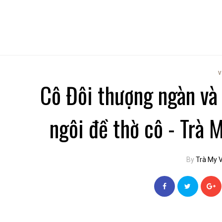
V
Cô Đôi thượng ngàn và
ngôi đề thờ cô - Trà
By
Trà My 