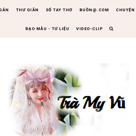
NGẮN
THƯ GIÃN
SỔ TAY THƠ
BUỒN@.COM
CHUYỆN 
ĐẠO MẪU - TƯ LIỆU
VIDEO-CLIP