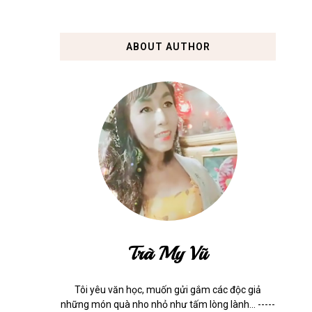
ABOUT AUTHOR
Trà My Vũ
Tôi yêu văn học, muốn gửi gắm các độc giả
những món quà nho nhỏ như tấm lòng lành... -----