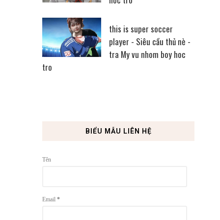
this is super soccer
player - Siêu cầu thủ nè -
tra My vu nhom boy hoc
tro
BIỂU MẪU LIÊN HỆ
Tên
Email
*