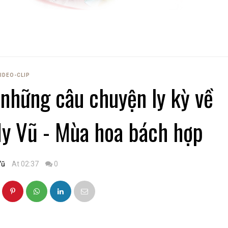
IDEO-CLIP
 những câu chuyện ly kỳ về
 My Vũ - Mùa hoa bách hợp
Vũ
At 02:37
0