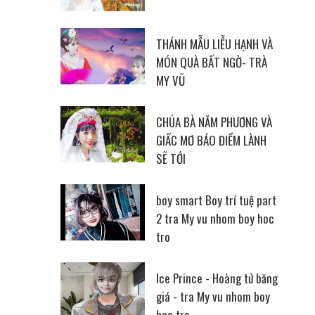
THÁNH MẪU LIỄU HẠNH VÀ
MÓN QUÀ BẤT NGỜ- TRÀ
MY VŨ
CHÚA BÀ NĂM PHƯƠNG VÀ
GIẤC MƠ BÁO ĐIỀM LÀNH
SẼ TỚI
boy smart Boy trí tuệ part
2 tra My vu nhom boy hoc
tro
Ice Prince - Hoàng tử băng
giá - tra My vu nhom boy
hoc tro