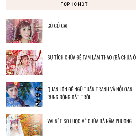
TOP 10 HOT
CÚ CÓ GAI
SỰ TÍCH CHÚA ĐỆ TAM LÂM THAO (BÀ CHÚA Ó
QUAN LỚN ĐỆ NGŨ TUẦN TRANH VÀ NỖI OAN
RUNG ĐỘNG ĐẤT TRỜI
VÀI NÉT SƠ LƯỢC VỀ CHÚA BÀ NĂM PHƯƠNG