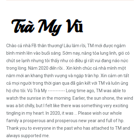
Chào cả nhà FB thân thương! Lâu lắm rồi, TM mới được ngắm
bình minh lên vào buổi sáng. Sớm nay, nắng tỏa lung linh, gió có
chút se lạnh nhưng tôi thấy như có điều gì rất vui đang náo nức
trong lòng. Năm 2020 đến rồi... Xin kính chúc cả nhà mình một
năm mới an khang thịnh vượng và ngập tràn hp. Xin cảm ơn tất
cả mọi người trong thời gian qua đã gắn kết với TM và luôn ủng
hộ cho tôi. Vũ Trà My ----------- Long time ago, TM was able to
watch the sunrise in the morning. Earlier, the sun shone, the wind
was a bit chilly, but I felt like there was something very exciting
tingling in my heart. In 2020, it was ... Please wish our whole
family a prosperous and prosperous new year and full of hp.
Thank you to everyone in the past who has attached to TM and
always supported me.