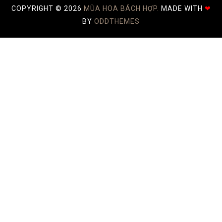
COPYRIGHT ©
2026
MÙA HOA BÁCH HỢP.
MADE WITH
❤
BY
ODDTHEMES