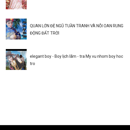
QUAN LỚN ĐỆ NGŨ TUẦN TRANH VÀ NỖI OAN RUNG
ĐỘNG ĐẤT TRỜI
elegant boy - Boy lịch lãm - tra My vu nhom boy hoc
tro