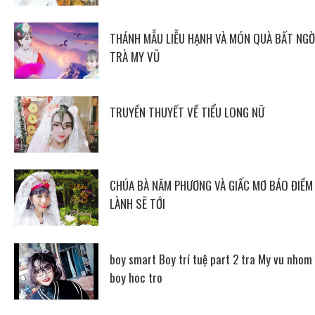
THÁNH MẪU LIỄU HẠNH VÀ MÓN QUÀ BẤT NGỜ
TRÀ MY VŨ
TRUYỀN THUYẾT VỀ TIỂU LONG NỮ
CHÚA BÀ NĂM PHƯƠNG VÀ GIẤC MƠ BÁO ĐIỀM
LÀNH SẼ TỚI
boy smart Boy trí tuệ part 2 tra My vu nhom
boy hoc tro