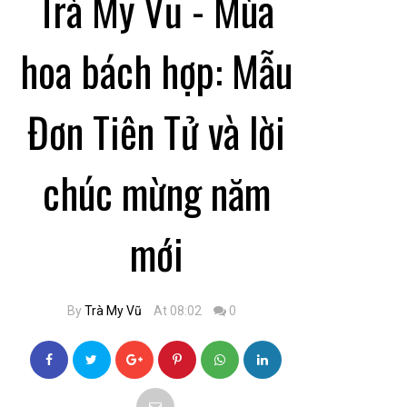
Trà My Vũ - Mùa
hoa bách hợp: Mẫu
Đơn Tiên Tử và lời
chúc mừng năm
mới
By
Trà My Vũ
At 08:02
0