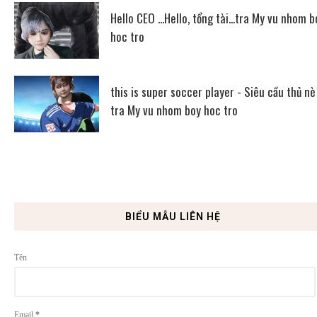
Hello CEO ...Hello, tổng tài...tra My vu nhom b
hoc tro
this is super soccer player - Siêu cầu thủ nè
tra My vu nhom boy hoc tro
BIỂU MẪU LIÊN HỆ
Tên
Email
*