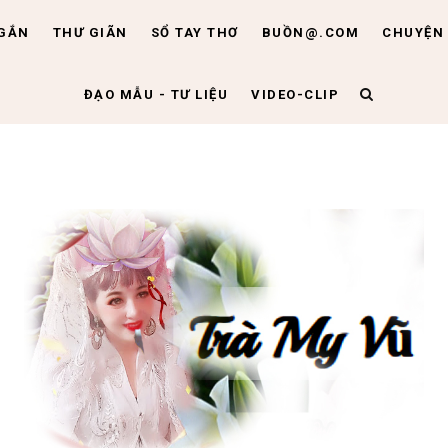
NGẮN
THƯ GIÃN
SỔ TAY THƠ
BUỒN@.COM
CHUYỆN 
ĐẠO MẪU - TƯ LIỆU
VIDEO-CLIP