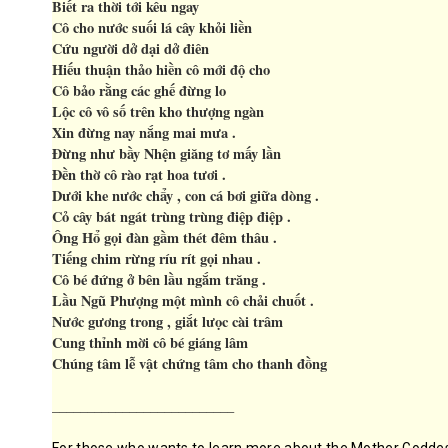
Biết ra thời tới kêu ngay
Cô cho nước suối lá cây khỏi liền
Cứu người dở dại dở điên
Hiếu thuận thảo hiền cô mới độ cho
Cô bảo rằng các ghế đừng lo
Lộc cô vô số trên kho thượng ngàn
Xin đừng nay nắng mai mưa .
Đừng như bầy Nhện giăng tơ mấy lần
Đền thờ cô rào rạt hoa tươi .
Dưới khe nước chẩy , con cá bơi giữa dòng .
Cỏ cây bát ngát trùng trùng điệp điệp .
Ông Hổ gọi đàn gầm thét đêm thâu .
Tiếng chim rừng ríu rít gọi nhau .
Cô bé đứng ở bên lầu ngắm trăng .
Lầu Ngũ Phượng một mình cô chải chuốt .
Nước gương trong , giắt lưọc cài trâm
Cung thỉnh mời cô bé giáng lâm
Chúng tâm lễ vật chứng tâm cho thanh đồng
__________________________
For those who wants to learn more about the Mother Goddes