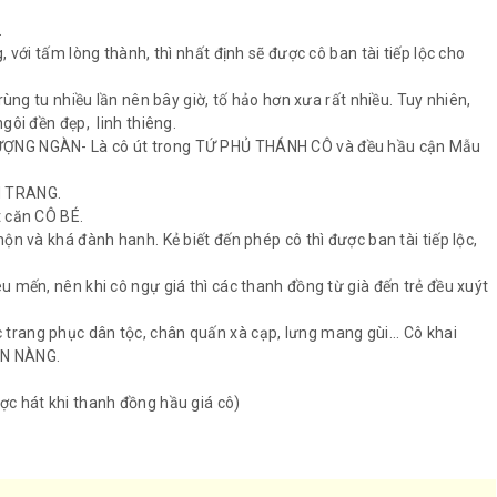
.
 với tấm lòng thành, thì nhất định sẽ được cô ban tài tiếp lộc cho
rùng tu nhiều lần nên bây giờ, tố hảo hơn xưa rất nhiều. Tuy nhiên,
gôi đền đẹp, linh thiêng.
HƯỢNG NGÀN- Là cô út trong TỨ PHỦ THÁNH CÔ và đều hầu cận Mẫu
N TRANG.
t căn CÔ BÉ.
ộn và khá đành hanh. Kẻ biết đến phép cô thì được ban tài tiếp lộc,
 mến, nên khi cô ngự giá thì các thanh đồng từ già đến trẻ đều xuýt
rang phục dân tộc, chân quấn xà cạp, lưng mang gùi... Cô khai
ÊN NÀNG.
ợc hát khi thanh đồng hầu giá cô)