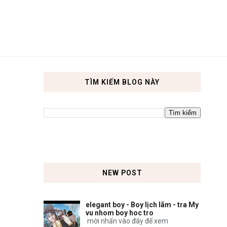
TÌM KIẾM BLOG NÀY
NEW POST
elegant boy - Boy lịch lãm - tra My
vu nhom boy hoc tro
mời nhấn vào đây để xem