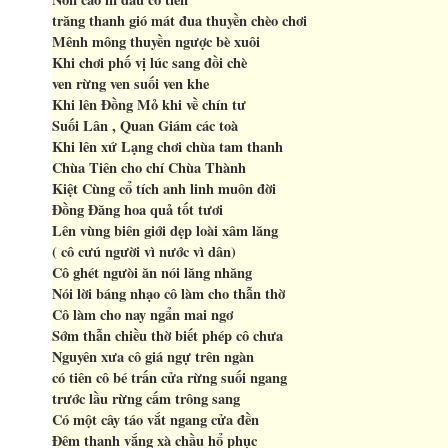
trăng thanh gió mát đua thuyền chèo chơi
Mênh mông thuyền ngược bè xuôi
Khi chơi phố vị lúc sang đồi chè
ven rừng ven suối ven khe
Khi lên Đồng Mỏ khi về chín tư
Suối Lân , Quan Giám các toà
Khi lên xứ Lạng chơi chùa tam thanh
Chùa Tiên cho chí Chùa Thành
Kiệt Cùng cổ tích anh linh muôn đời
Đồng Đăng hoa quả tốt tươi
Lên vùng biên giới dẹp loài xâm lăng
( cô cưú người vì nước vì dân)
Cô ghét ngưòi ăn nói lăng nhăng
Nói lời báng nhạo cô làm cho thẫn thờ
Cô làm cho nay ngẩn mai ngơ
Sớm thẫn chiều thờ biết phép cô chưa
Nguyên xưa cô giá ngự trên ngàn
có tiên cô bé trấn cửa rừng suối ngang
trước lầu rừng cấm trông sang
Có một cây táo vắt ngang cửa đền
Đêm thanh vắng xà chầu hổ phục