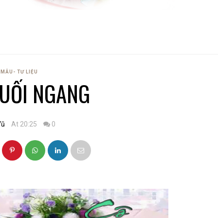
MẪU- TƯ LIỆU
SUỐI NGANG
Vũ
At 20:25
0