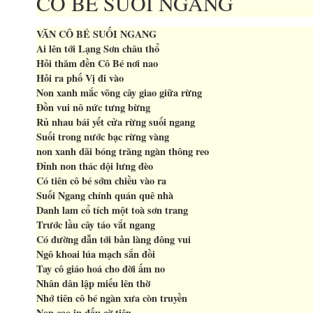
CÔ BÉ SUỐI NGANG
VĂN CÔ BÉ SUỐI NGANG
Ai lên tới Lạng Sơn châu thổ
Hỏi thăm đền Cô Bé nơi nao
Hỏi ra phố Vị đi vào
Non xanh mắc võng cây giao giữa rừng
Đồn vui nô nức tưng bừng
Rủ nhau bái yết cửa rừng suối ngang
Suối trong nước bạc rừng vàng
non xanh dãi bóng trăng ngàn thông reo
Đỉnh non thác dội lưng đèo
Có tiên cô bé sớm chiều vào ra
Suối Ngang chính quán quê nhà
Danh lam cổ tích một toà sơn trang
Trước lầu cây táo vắt ngang
Có đường dẫn tới bản làng đông vui
Ngô khoai lúa mạch sắn đồi
Tay cô giáo hoá cho đời ấm no
Nhân dân lập miếu lên thờ
Nhớ tiên cô bé ngàn xưa còn truyền
Non cao in dấu cờ tiên