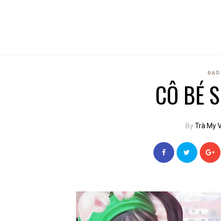
ĐẠO 
CÔ BÉ 
By
Trà My 