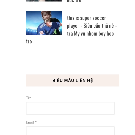
this is super soccer
player - Siêu cầu thủ nè -
tra My vu nhom boy hoc
tro
BIỂU MẪU LIÊN HỆ
Tên
Email
*