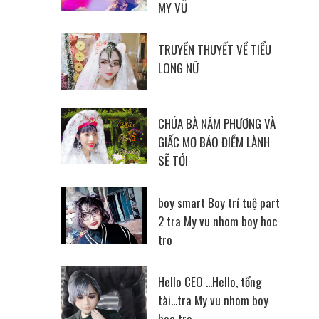
MY VŨ
TRUYỀN THUYẾT VỀ TIỂU
LONG NỮ
CHÚA BÀ NĂM PHƯƠNG VÀ
GIẤC MƠ BÁO ĐIỀM LÀNH
SẼ TỚI
boy smart Boy trí tuệ part
2 tra My vu nhom boy hoc
tro
Hello CEO ...Hello, tổng
tài...tra My vu nhom boy
hoc tro