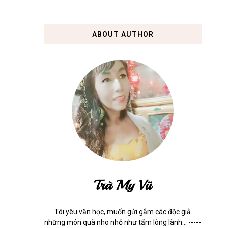
ABOUT AUTHOR
Trà My Vũ
Tôi yêu văn học, muốn gửi gắm các độc giả
những món quà nho nhỏ như tấm lòng lành... -----