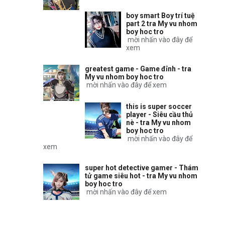
boy smart Boy trí tuệ
part 2 tra My vu nhom
boy hoc tro
mời nhấn vào đây để
xem
greatest game - Game đỉnh - tra
My vu nhom boy hoc tro
mời nhấn vào đây để xem
this is super soccer
player - Siêu cầu thủ
nè - tra My vu nhom
boy hoc tro
mời nhấn vào đây để
xem
super hot detective gamer - Thám
tử game siêu hot - tra My vu nhom
boy hoc tro
mời nhấn vào đây để xem