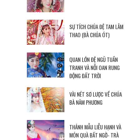
SỰ TÍCH CHÚA ĐỆ TAM LÂM
THAO (BÀ CHÚA ÓT)
QUAN LỚN ĐỆ NGŨ TUẦN
TRANH VÀ NỖI OAN RUNG
ĐỘNG ĐẤT TRỜI
VÀI NÉT SƠ LƯỢC VỀ CHÚA
BÀ NĂM PHƯƠNG
THÁNH MẪU LIỄU HẠNH VÀ
MÓN QUÀ BẤT NGỜ- TRÀ