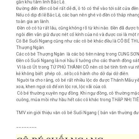
gần khu tâm linh Bắc Lệ.
Đường đến đền cô bé rất dễ đi, ô tô có thể vào tới sát cửa đền
Nếu có dịp đi lễ Bắc Lệ, các bạn nên ghé vô đền cô thắp nhang,
toàn gia an lành.
Đền cô có từ rất lâu, cũng không rõ từ khi nào. Đền đã được t
ngôi đền vẫn giữ được nét cổ kính của nó và được coi là một n
Cô Bé Suối Ngang cũng như các cô bé khác đều là CÔ BÉ T
Thượng Ngàn.
Các cô bé Thượng Ngàn là các bộ tiên nàng trong CUNG SƠ
Đền cô Suối Ngang là nơi hầu lí tưởng cho các thanh đồng sá
Vì là cô Út trong TỨ PHỦ THÁNH CÔ nên cô bé tính tình vui nh
kẻ không biết phép cô...sẽ bị cô hành cho dở dại dở điên.
Người ta cho rằng, cô bé rất nhiều lộc do được Thánh Mẫu yêu
xoa, khen ngợi cô để xin lộc rơi, lộc vãi của cô.
Cô bé thường xuyên ngự đồng. Khi ngự đồng, cô thường mặc t
cuông, múa mồi như hầu hết các cô khác trong THẬP NHỊ TI
TMV xin giới thiệu văn cô bé Suối Ngang ( bản văn thường đư
________