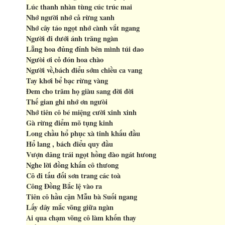
Lúc thanh nhàn tùng cúc trúc mai
Nhớ người nhớ cả rừng xanh
Nhớ cây táo ngọt nhớ cành vắt ngang
Người đi dưới ánh trăng ngàn
Lẵng hoa đủng đỉnh bên mình túi dao
Ngưòi ơi cỏ đón hoa chào
Người về,bách điểu sớm chiều ca vang
Tay khơi bể bạc rừng vàng
Đem cho trăm họ giàu sang đời đời
Thế gian ghi nhớ ơn ngưòi
Nhớ tiên cô bé miệng cười xinh xinh
Gà rừng điểm mõ tụng kinh
Long chầu hổ phục xà tinh khấu đầu
Hổ lang , bách điểu quy đầu
Vượn dâng trái ngọt hồng đào ngát hưong
Nghe lời đồng khấn cô thưong
Cô đi tấu đối sơn trang các toà
Công Đồng Bắc lệ vào ra
Tiên cô hầu cận Mẫu bà Suối ngang
Lấy dây mắc võng giữa ngàn
Ai qua chạm võng cô làm khốn thay