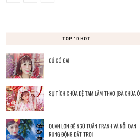
TOP 10 HOT
CÚ CÓ GAI
SỰ TÍCH CHÚA ĐỆ TAM LÂM THAO (BÀ CHÚA Ó
QUAN LỚN ĐỆ NGŨ TUẦN TRANH VÀ NỖI OAN
RUNG ĐỘNG ĐẤT TRỜI