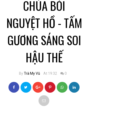
CHÚA BÓI
NGUYỆT HỒ - TẤM
GƯƠNG SÁNG SOI
HẬU THẾ
By
Trà My Vũ
At 19:32
0