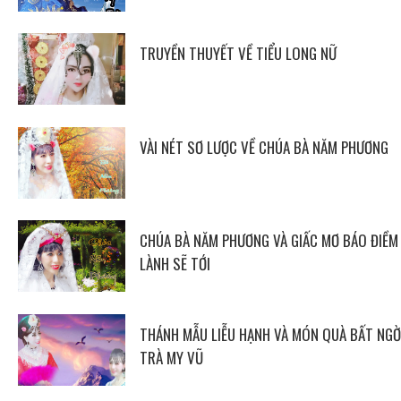
TRUYỀN THUYẾT VỀ TIỂU LONG NỮ
VÀI NÉT SƠ LƯỢC VỀ CHÚA BÀ NĂM PHƯƠNG
CHÚA BÀ NĂM PHƯƠNG VÀ GIẤC MƠ BÁO ĐIỀM
LÀNH SẼ TỚI
THÁNH MẪU LIỄU HẠNH VÀ MÓN QUÀ BẤT NGỜ
TRÀ MY VŨ