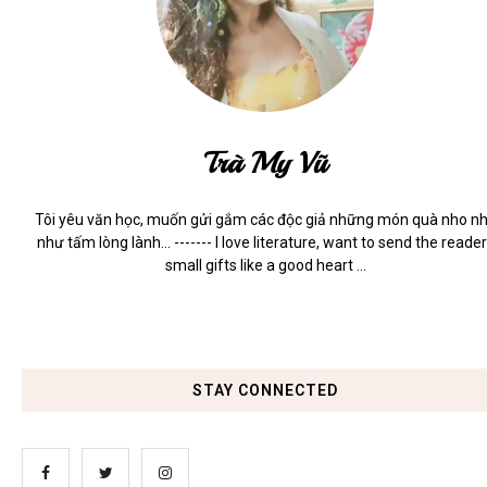
Trà My Vũ
Tôi yêu văn học, muốn gửi gắm các độc giả những món quà nho n
như tấm lòng lành... ------- I love literature, want to send the reade
small gifts like a good heart ...
STAY CONNECTED