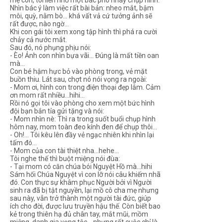
Nhìn bác ý làm việc rất bài bản: nheo mắt, bậm
môi, quỳ, nằm bò... khá vất vả cứ tưởng ảnh sẽ
rất được, nào ngờ...
Khi con gái tôi xem xong tập hình thì phá ra cười
chảy cả nước mắt.
Sau đó, nó phụng phịu nói:
- Èo! Ảnh con nhìn bựa vãi... Đúng là mất tiền oan
mà...
Con bé hậm hực bỏ vào phòng trong, vẻ mặt
buồn thiu. Lát sau, chợt nó nói vọng ra ngoài:
- Mom ơi, hình con trong điện thoại đẹp lắm. Cảm
ơn mom rất nhiều...hihi...
Rồi nó gọi tôi vào phòng cho xem một bức hình
đội bạn bắn tỉa gửi tặng và nói:
- Mom nhìn nè: Thì ra trong suốt buổi chụp hình
hôm nay, mom toàn đeo kính đen để chụp thôi...
- Oh!... Tôi kêu lên đầy vẻ ngạc nhiên khi nhìn lại
tấm đó...
- Mom của con tài thiệt nha...hehe...
Tôi nghe thế thì buột miệng nói đùa:
- Tại mom có căn chúa bói Nguyệt Hồ mà...hihi
Sám hối Chúa Nguyệt vì con lỡ nói câu khiếm nhã
đó. Con thực sự khâm phục Người bởi vì Người
sinh ra đã bị tật nguyền, lại mồ cô cha mẹ nhưng
sau này, vẫn trở thành một người tài đức, giúp
ích cho đời, được lưu truyền hậu thế. Còn biết bao
kẻ trong thiên hạ đủ chân tay, mắt mũi, mồm
miệng, danh gia vọng tộc,,, nhưng rốt cuộc chỉ là