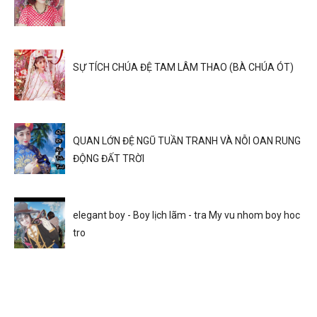
SỰ TÍCH CHÚA ĐỆ TAM LÂM THAO (BÀ CHÚA ÓT)
QUAN LỚN ĐỆ NGŨ TUẦN TRANH VÀ NỖI OAN RUNG
ĐỘNG ĐẤT TRỜI
elegant boy - Boy lịch lãm - tra My vu nhom boy hoc
tro