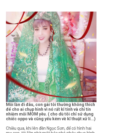
Mỗi lần đi đâu, con gái tôi thường không thích
để cho ai chụp hình vì nó rất kĩ tính và chỉ tín
nhiệm mỗi MOM yêu. ( cho dù tôi chỉ sử dụng
chiếc oppo và cũng yếu kém về kĩ thuật xử lí...)
Chiều qua, khi lên đền Ngọc Sơn, để có hình hai
mẹ con, tôi liền nhờ một bác phó nháy chụp hình.