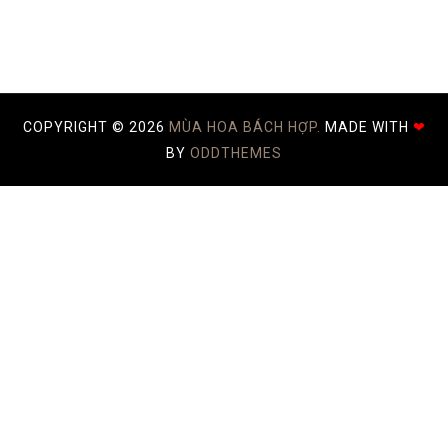
COPYRIGHT ©
2026
MÙA HOA BÁCH HỢP.
MADE WITH
❤
BY
ODDTHEMES