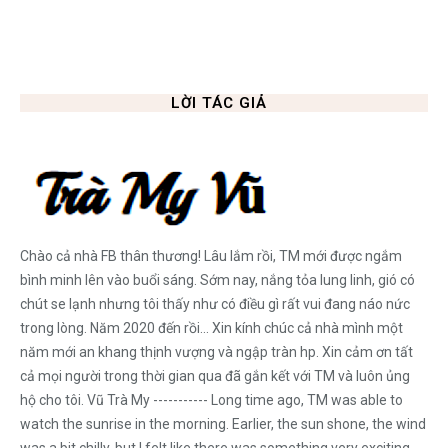
LỜI TÁC GIẢ
Chào cả nhà FB thân thương! Lâu lắm rồi, TM mới được ngắm
bình minh lên vào buổi sáng. Sớm nay, nắng tỏa lung linh, gió có
chút se lạnh nhưng tôi thấy như có điều gì rất vui đang náo nức
trong lòng. Năm 2020 đến rồi... Xin kính chúc cả nhà mình một
năm mới an khang thịnh vượng và ngập tràn hp. Xin cảm ơn tất
cả mọi người trong thời gian qua đã gắn kết với TM và luôn ủng
hộ cho tôi. Vũ Trà My ----------- Long time ago, TM was able to
watch the sunrise in the morning. Earlier, the sun shone, the wind
was a bit chilly, but I felt like there was something very exciting