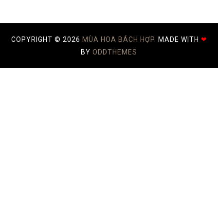
COPYRIGHT ©
2026
MÙA HOA BÁCH HỢP.
MADE WITH
❤
BY
ODDTHEMES