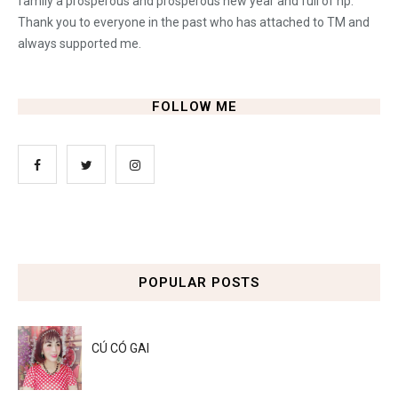
family a prosperous and prosperous new year and full of hp.
Thank you to everyone in the past who has attached to TM and
always supported me.
FOLLOW ME
POPULAR POSTS
CÚ CÓ GAI