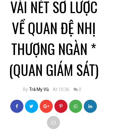
VÀI NÉT SƠ LƯỢC
VỀ QUAN ĐỆ NHỊ
THƯỢNG NGÀN *
(QUAN GIÁM SÁT)
By
Trà My Vũ
At 10:36
0