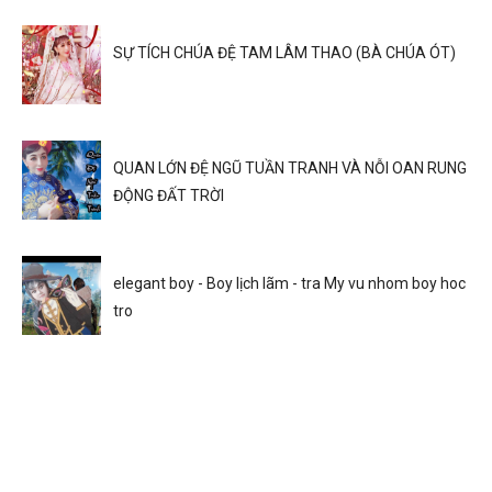
SỰ TÍCH CHÚA ĐỆ TAM LÂM THAO (BÀ CHÚA ÓT)
QUAN LỚN ĐỆ NGŨ TUẦN TRANH VÀ NỖI OAN RUNG
ĐỘNG ĐẤT TRỜI
elegant boy - Boy lịch lãm - tra My vu nhom boy hoc
tro