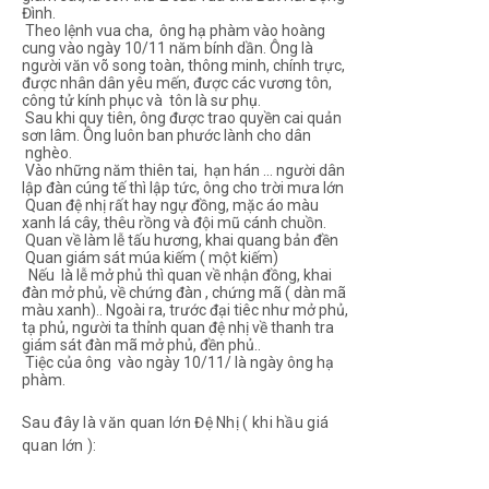
Đình.
Theo lệnh vua cha, ông hạ phàm vào hoàng
cung vào ngày 10/11 năm bính dần. Ông là
người văn võ song toàn, thông minh, chính trực,
được nhân dân yêu mến, được các vương tôn,
công tử kính phục và tôn là sư phụ.
Sau khi quy tiên, ông được trao quyền cai quản
sơn lâm. Ông luôn ban phước lành cho dân
nghèo.
Vào những năm thiên tai, hạn hán ... người dân
lập đàn cúng tế thì lập tức, ông cho trời mưa lớn
Quan đệ nhị rất hay ngự đồng, mặc áo màu
xanh lá cây, thêu rồng và đội mũ cánh chuồn.
Quan về làm lễ tấu hương, khai quang bản đền
Quan giám sát múa kiếm ( một kiếm)
Nếu là lễ mở phủ thì quan về nhận đồng, khai
đàn mở phủ, về chứng đàn , chứng mã ( dàn mã
màu xanh).. Ngoài ra, trước đại tiêc như mở phủ,
tạ phủ, người ta thỉnh quan đệ nhị về thanh tra
giám sát đàn mã mở phủ, đền phủ..
Tiệc của ông vào ngày 10/11/ là ngày ông hạ
phàm.
Sau đây là văn quan lớn Đệ Nhị ( khi hầu giá
quan lớn ):