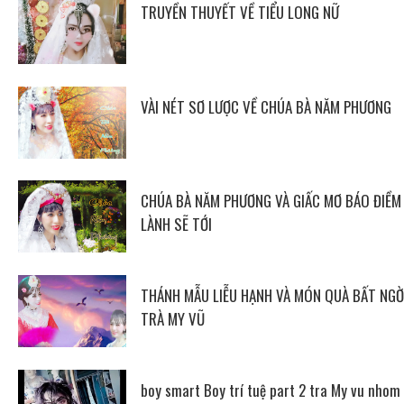
TRUYỀN THUYẾT VỀ TIỂU LONG NỮ
VÀI NÉT SƠ LƯỢC VỀ CHÚA BÀ NĂM PHƯƠNG
CHÚA BÀ NĂM PHƯƠNG VÀ GIẤC MƠ BÁO ĐIỀM
LÀNH SẼ TỚI
THÁNH MẪU LIỄU HẠNH VÀ MÓN QUÀ BẤT NGỜ
TRÀ MY VŨ
boy smart Boy trí tuệ part 2 tra My vu nhom