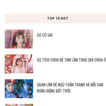
TOP 10 HOT
CÚ CÓ GAI
SỰ TÍCH CHÚA ĐỆ TAM LÂM THAO (BÀ CHÚA Ó
QUAN LỚN ĐỆ NGŨ TUẦN TRANH VÀ NỖI OAN
RUNG ĐỘNG ĐẤT TRỜI