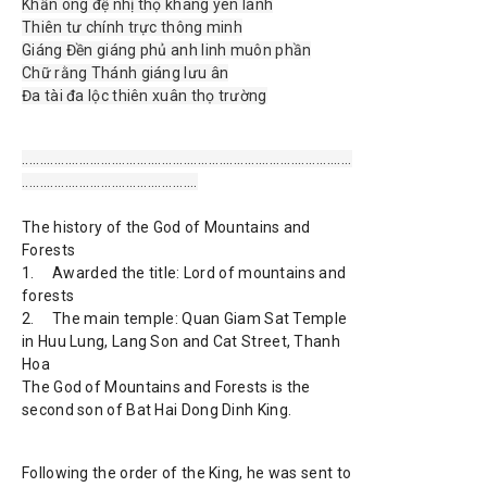
Khấn ông đệ nhị thọ khang yên lành
Thiên tư chính trực thông minh
Giáng Đền giáng phủ anh linh muôn phần
Chữ rằng Thánh giáng lưu ân
Đa tài đa lộc thiên xuân thọ trường
............................................................................................
.................................................
The history of the God of Mountains and
Forests
1.
Awarded the title: Lord of mountains and
forests
2.
The main temple: Quan Giam Sat Temple
in Huu Lung, Lang Son and Cat Street, Thanh
Hoa
The God of Mountains and Forests is the
second son of Bat Hai Dong Dinh King.
Following the order of the King, he was sent to