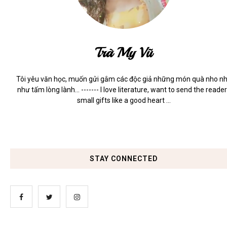
Trà My Vũ
Tôi yêu văn học, muốn gửi gắm các độc giả những món quà nho n
như tấm lòng lành... ------- I love literature, want to send the reade
small gifts like a good heart ...
STAY CONNECTED