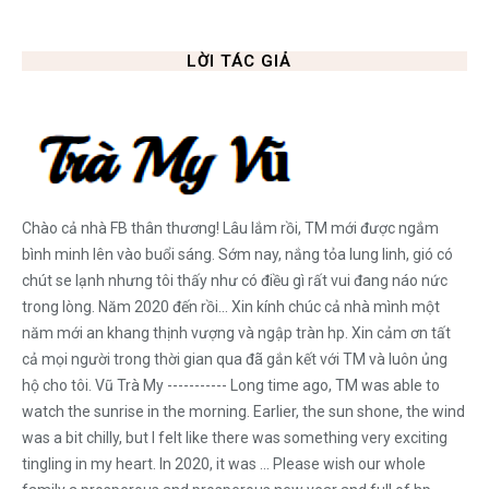
LỜI TÁC GIẢ
Chào cả nhà FB thân thương! Lâu lắm rồi, TM mới được ngắm
bình minh lên vào buổi sáng. Sớm nay, nắng tỏa lung linh, gió có
chút se lạnh nhưng tôi thấy như có điều gì rất vui đang náo nức
trong lòng. Năm 2020 đến rồi... Xin kính chúc cả nhà mình một
năm mới an khang thịnh vượng và ngập tràn hp. Xin cảm ơn tất
cả mọi người trong thời gian qua đã gắn kết với TM và luôn ủng
hộ cho tôi. Vũ Trà My ----------- Long time ago, TM was able to
watch the sunrise in the morning. Earlier, the sun shone, the wind
was a bit chilly, but I felt like there was something very exciting
tingling in my heart. In 2020, it was ... Please wish our whole