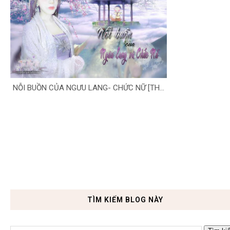
NỖI BUỒN CỦA NGƯU LANG- CHỨC NỮ [TH...
TÌM KIẾM BLOG NÀY