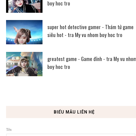
boy hoc tro
super hot detective gamer - Thám tử game
siêu hot - tra My vu nhom boy hoc tro
greatest game - Game đỉnh - tra My vu nho
boy hoc tro
BIỂU MẪU LIÊN HỆ
Tên