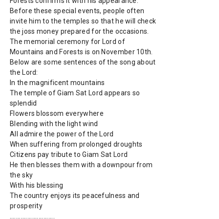
Forests confirms it with his appearance.
Before these special events, people often
invite him to the temples so that he will check
the joss money prepared for the occasions.
The memorial ceremony for Lord of
Mountains and Forests is on November 10
th
.
Below are some sentences of the song about
the Lord:
In the magnificent mountains
The temple of Giam Sat Lord appears so
splendid
Flowers blossom everywhere
Blending with the light wind
All admire the power of the Lord
When suffering from prolonged droughts
Citizens pay tribute to Giam Sat Lord
He then blesses them with a downpour from
the sky
With his blessing
The country enjoys its peacefulness and
prosperity
….........................