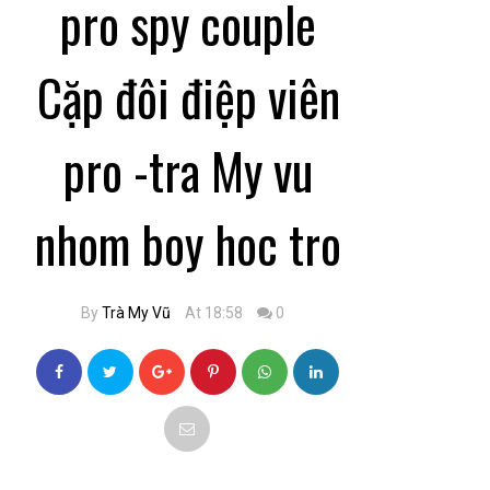
pro spy couple
Cặp đôi điệp viên
pro -tra My vu
nhom boy hoc tro
By
Trà My Vũ
At 18:58
0