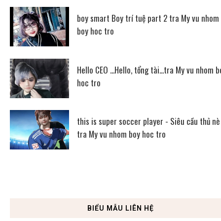
boy smart Boy trí tuệ part 2 tra My vu nhom
boy hoc tro
Hello CEO ...Hello, tổng tài...tra My vu nhom b
hoc tro
this is super soccer player - Siêu cầu thủ nè
tra My vu nhom boy hoc tro
BIỂU MẪU LIÊN HỆ