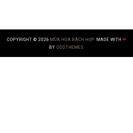
COPYRIGHT ©
2026
MÙA HOA BÁCH HỢP.
MADE WITH
❤
BY
ODDTHEMES