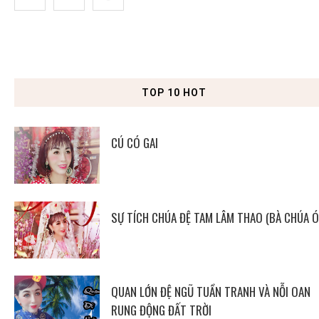
TOP 10 HOT
CÚ CÓ GAI
SỰ TÍCH CHÚA ĐỆ TAM LÂM THAO (BÀ CHÚA Ó
QUAN LỚN ĐỆ NGŨ TUẦN TRANH VÀ NỖI OAN
RUNG ĐỘNG ĐẤT TRỜI