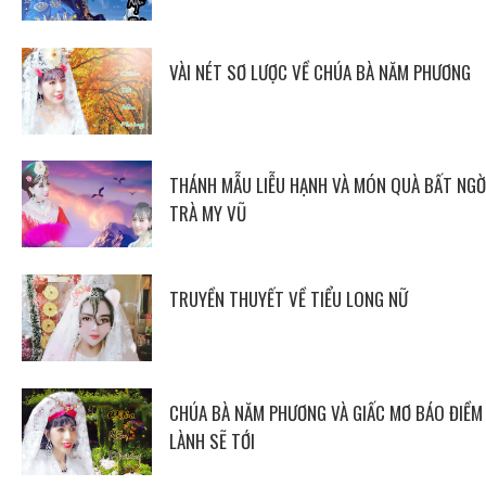
VÀI NÉT SƠ LƯỢC VỀ CHÚA BÀ NĂM PHƯƠNG
THÁNH MẪU LIỄU HẠNH VÀ MÓN QUÀ BẤT NGỜ
TRÀ MY VŨ
TRUYỀN THUYẾT VỀ TIỂU LONG NỮ
CHÚA BÀ NĂM PHƯƠNG VÀ GIẤC MƠ BÁO ĐIỀM
LÀNH SẼ TỚI