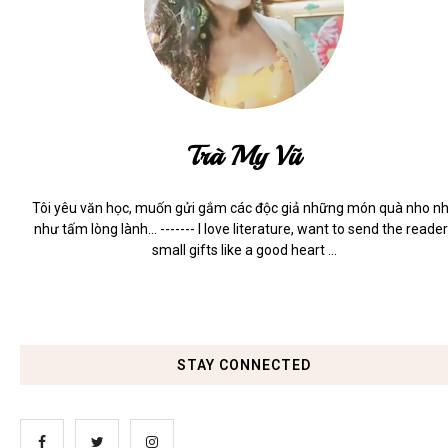
Trà My Vũ
Tôi yêu văn học, muốn gửi gắm các độc giả những món quà nho n
như tấm lòng lành... ------- I love literature, want to send the reade
small gifts like a good heart ...
STAY CONNECTED