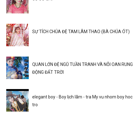
SỰ TÍCH CHÚA ĐỆ TAM LÂM THAO (BÀ CHÚA ÓT)
QUAN LỚN ĐỆ NGŨ TUẦN TRANH VÀ NỖI OAN RUNG
ĐỘNG ĐẤT TRỜI
elegant boy - Boy lịch lãm - tra My vu nhom boy hoc
tro