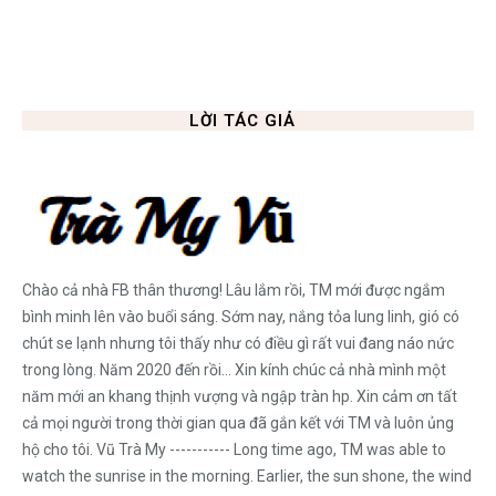
LỜI TÁC GIẢ
Chào cả nhà FB thân thương! Lâu lắm rồi, TM mới được ngắm
bình minh lên vào buổi sáng. Sớm nay, nắng tỏa lung linh, gió có
chút se lạnh nhưng tôi thấy như có điều gì rất vui đang náo nức
trong lòng. Năm 2020 đến rồi... Xin kính chúc cả nhà mình một
năm mới an khang thịnh vượng và ngập tràn hp. Xin cảm ơn tất
cả mọi người trong thời gian qua đã gắn kết với TM và luôn ủng
hộ cho tôi. Vũ Trà My ----------- Long time ago, TM was able to
watch the sunrise in the morning. Earlier, the sun shone, the wind