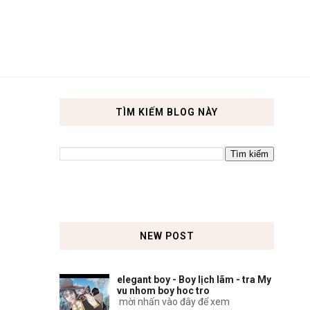
TÌM KIẾM BLOG NÀY
NEW POST
elegant boy - Boy lịch lãm - tra My
vu nhom boy hoc tro
mời nhấn vào đây để xem