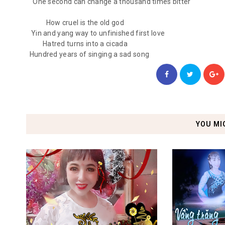
One second can change a thousand times bitter
How cruel is the old god
Yin and yang way to unfinished first love
Hatred turns into a cicada
Hundred years of singing a sad song
YOU MI