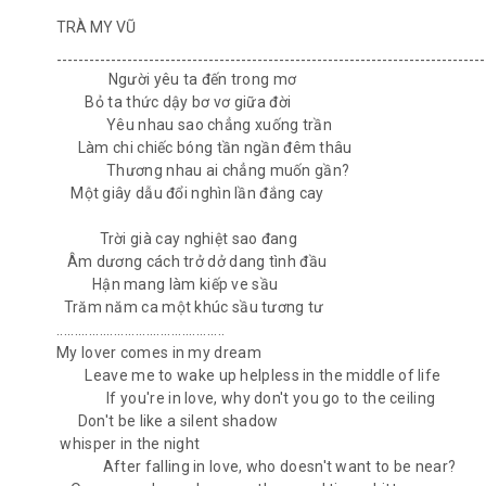
TRÀ MY VŨ
-------------------------------------------------------------------------------
Người yêu ta đến trong mơ
Bỏ ta thức dậy bơ vơ giữa đời
Yêu nhau sao chẳng xuống trần
Làm chi chiếc bóng tần ngần đêm thâu
Thương nhau ai chẳng muốn gần?
Một giây dẫu đổi nghìn lần đắng cay
Trời già cay nghiệt sao đang
Âm dương cách trở dở dang tình đầu
Hận mang làm kiếp ve sầu
Trăm năm ca một khúc sầu tương tư
...............................................
My lover comes in my dream
Leave me to wake up helpless in the middle of life
If you're in love, why don't you go to the ceiling
Don't be like a silent shadow
whisper in the night
After falling in love, who doesn't want to be near?