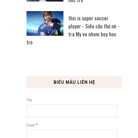
this is super soccer
player - Siêu cầu thủ nè -
tra My vu nhom boy hoc
tro
BIỂU MẪU LIÊN HỆ
Tên
Email
*