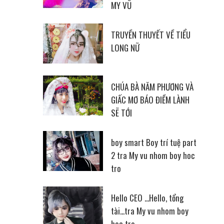
MY VŨ
TRUYỀN THUYẾT VỀ TIỂU
LONG NỮ
CHÚA BÀ NĂM PHƯƠNG VÀ
GIẤC MƠ BÁO ĐIỀM LÀNH
SẼ TỚI
boy smart Boy trí tuệ part
2 tra My vu nhom boy hoc
tro
Hello CEO ...Hello, tổng
tài...tra My vu nhom boy
hoc tro