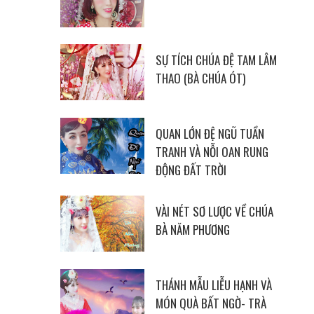
SỰ TÍCH CHÚA ĐỆ TAM LÂM
THAO (BÀ CHÚA ÓT)
QUAN LỚN ĐỆ NGŨ TUẦN
TRANH VÀ NỖI OAN RUNG
ĐỘNG ĐẤT TRỜI
VÀI NÉT SƠ LƯỢC VỀ CHÚA
BÀ NĂM PHƯƠNG
THÁNH MẪU LIỄU HẠNH VÀ
MÓN QUÀ BẤT NGỜ- TRÀ