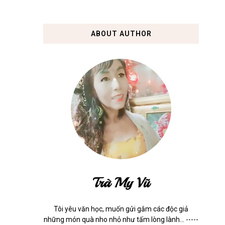
ABOUT AUTHOR
Trà My Vũ
Tôi yêu văn học, muốn gửi gắm các độc giả
những món quà nho nhỏ như tấm lòng lành... -----