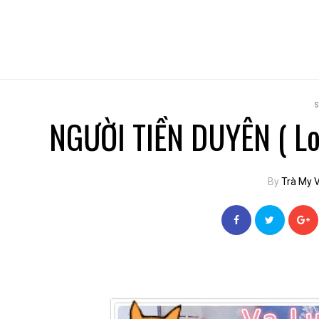
S
NGƯỜI TIỀN DUYÊN ( Lov
By
Trà My 