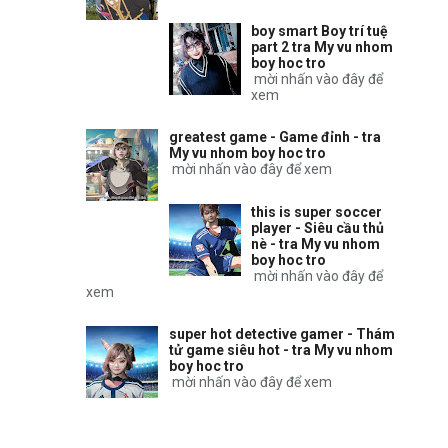
boy smart Boy trí tuệ
part 2 tra My vu nhom
boy hoc tro
mời nhấn vào đây để
xem
greatest game - Game đỉnh - tra
My vu nhom boy hoc tro
mời nhấn vào đây để xem
this is super soccer
player - Siêu cầu thủ
nè - tra My vu nhom
boy hoc tro
mời nhấn vào đây để
xem
super hot detective gamer - Thám
tử game siêu hot - tra My vu nhom
boy hoc tro
mời nhấn vào đây để xem