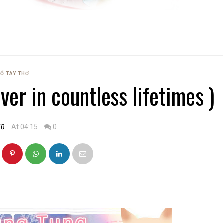
Ổ TAY THƠ
er in countless lifetimes )
Vũ
At 04:15
0