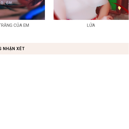
TRĂNG CỦA EM
LỬA
G NHẬN XÉT