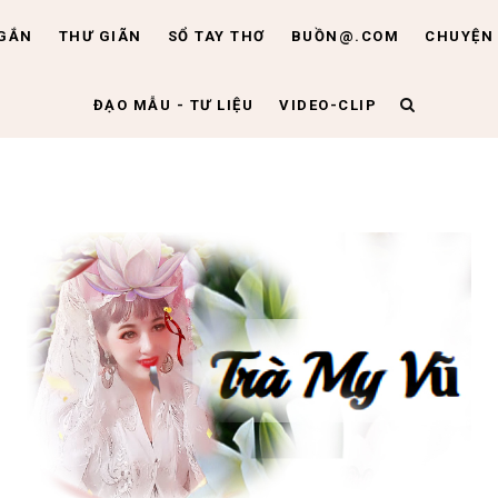
NGẮN
THƯ GIÃN
SỔ TAY THƠ
BUỒN@.COM
CHUYỆN 
ĐẠO MẪU - TƯ LIỆU
VIDEO-CLIP