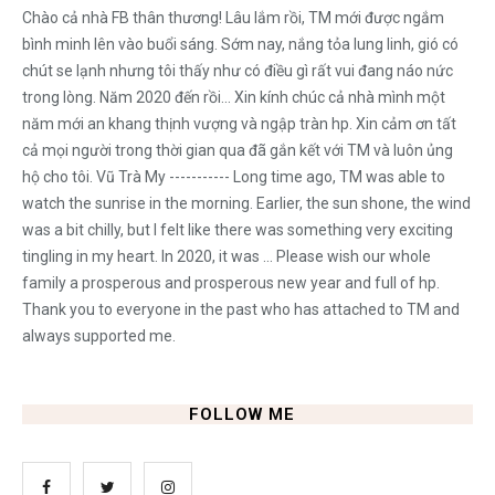
Chào cả nhà FB thân thương! Lâu lắm rồi, TM mới được ngắm
bình minh lên vào buổi sáng. Sớm nay, nắng tỏa lung linh, gió có
chút se lạnh nhưng tôi thấy như có điều gì rất vui đang náo nức
trong lòng. Năm 2020 đến rồi... Xin kính chúc cả nhà mình một
năm mới an khang thịnh vượng và ngập tràn hp. Xin cảm ơn tất
cả mọi người trong thời gian qua đã gắn kết với TM và luôn ủng
hộ cho tôi. Vũ Trà My ----------- Long time ago, TM was able to
watch the sunrise in the morning. Earlier, the sun shone, the wind
was a bit chilly, but I felt like there was something very exciting
tingling in my heart. In 2020, it was ... Please wish our whole
family a prosperous and prosperous new year and full of hp.
Thank you to everyone in the past who has attached to TM and
always supported me.
FOLLOW ME