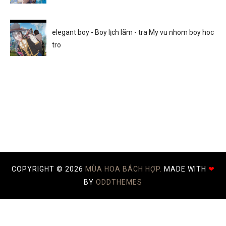
elegant boy - Boy lịch lãm - tra My vu nhom boy hoc
tro
COPYRIGHT ©
2026
MÙA HOA BÁCH HỢP.
MADE WITH
❤
BY
ODDTHEMES