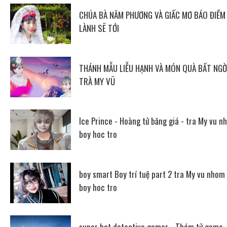
CHÚA BÀ NĂM PHƯƠNG VÀ GIẤC MƠ BÁO ĐIỀM
LÀNH SẼ TỚI
THÁNH MẪU LIỄU HẠNH VÀ MÓN QUÀ BẤT NGỜ
TRÀ MY VŨ
Ice Prince - Hoàng tử băng giá - tra My vu n
boy hoc tro
boy smart Boy trí tuệ part 2 tra My vu nhom
boy hoc tro
super hot detective gamer - Thám tử game