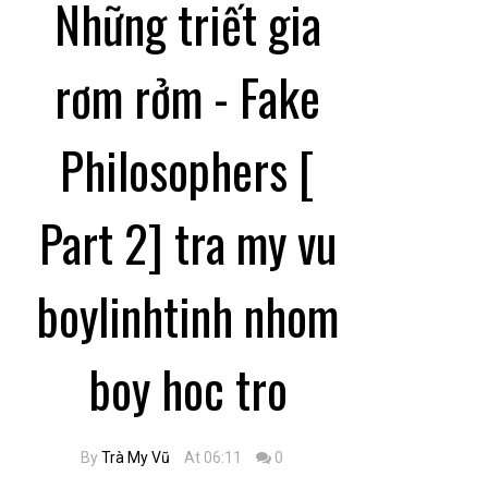
Những triết gia
rơm rởm - Fake
Philosophers [
Part 2] tra my vu
boylinhtinh nhom
boy hoc tro
By
Trà My Vũ
At 06:11
0