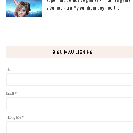
siêu hot - tra My vu nhom boy hoc tro
BIỂU MẪU LIÊN HỆ
Tên
Email
*
Thông báo
*