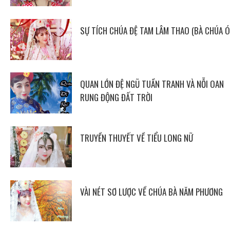
SỰ TÍCH CHÚA ĐỆ TAM LÂM THAO (BÀ CHÚA Ó
QUAN LỚN ĐỆ NGŨ TUẦN TRANH VÀ NỖI OAN
RUNG ĐỘNG ĐẤT TRỜI
TRUYỀN THUYẾT VỀ TIỂU LONG NỮ
VÀI NÉT SƠ LƯỢC VỀ CHÚA BÀ NĂM PHƯƠNG