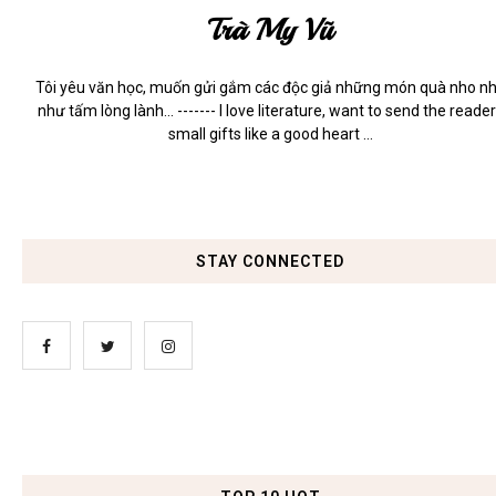
Trà My Vũ
Tôi yêu văn học, muốn gửi gắm các độc giả những món quà nho n
như tấm lòng lành... ------- I love literature, want to send the reade
small gifts like a good heart ...
STAY CONNECTED