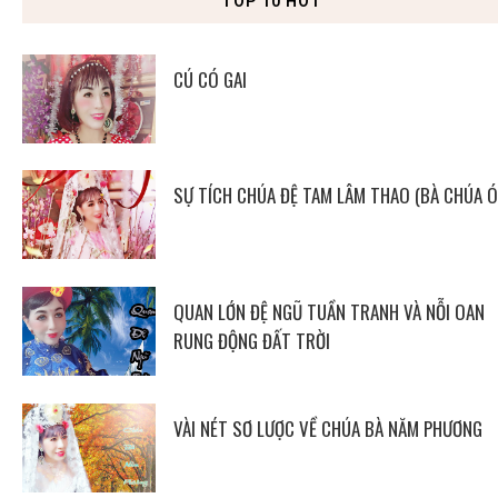
TOP 10 HOT
CÚ CÓ GAI
SỰ TÍCH CHÚA ĐỆ TAM LÂM THAO (BÀ CHÚA Ó
QUAN LỚN ĐỆ NGŨ TUẦN TRANH VÀ NỖI OAN
RUNG ĐỘNG ĐẤT TRỜI
VÀI NÉT SƠ LƯỢC VỀ CHÚA BÀ NĂM PHƯƠNG