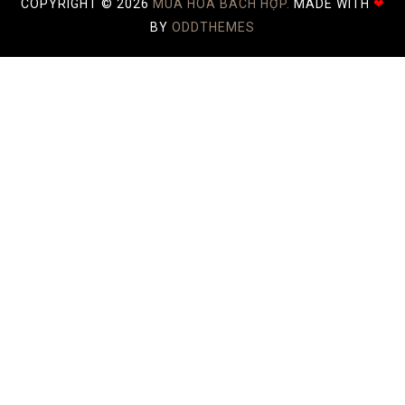
COPYRIGHT ©
2026
MÙA HOA BÁCH HỢP.
MADE WITH
❤
BY
ODDTHEMES