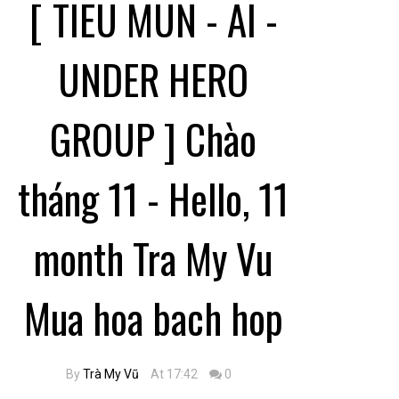
[ TIEU MUN - AI -
UNDER HERO
GROUP ] Chào
tháng 11 - Hello, 11
month Tra My Vu
Mua hoa bach hop
By
Trà My Vũ
At 17:42
0