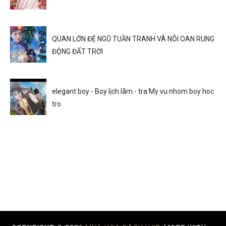
QUAN LỚN ĐỆ NGŨ TUẦN TRANH VÀ NỖI OAN RUNG
ĐỘNG ĐẤT TRỜI
elegant boy - Boy lịch lãm - tra My vu nhom boy hoc
tro