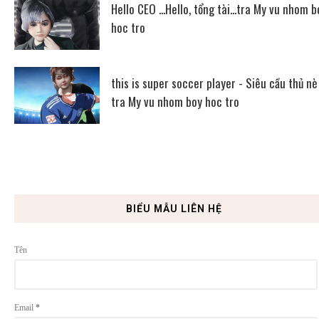
Hello CEO ...Hello, tổng tài...tra My vu nhom b
hoc tro
this is super soccer player - Siêu cầu thủ nè
tra My vu nhom boy hoc tro
BIỂU MẪU LIÊN HỆ
Tên
Email
*