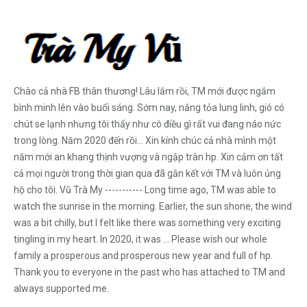
Chào cả nhà FB thân thương! Lâu lắm rồi, TM mới được ngắm
bình minh lên vào buổi sáng. Sớm nay, nắng tỏa lung linh, gió có
chút se lạnh nhưng tôi thấy như có điều gì rất vui đang náo nức
trong lòng. Năm 2020 đến rồi... Xin kính chúc cả nhà mình một
năm mới an khang thịnh vượng và ngập tràn hp. Xin cảm ơn tất
cả mọi người trong thời gian qua đã gắn kết với TM và luôn ủng
hộ cho tôi. Vũ Trà My ----------- Long time ago, TM was able to
watch the sunrise in the morning. Earlier, the sun shone, the wind
was a bit chilly, but I felt like there was something very exciting
tingling in my heart. In 2020, it was ... Please wish our whole
family a prosperous and prosperous new year and full of hp.
Thank you to everyone in the past who has attached to TM and
always supported me.