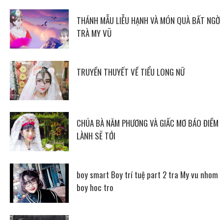
THÁNH MẪU LIỄU HẠNH VÀ MÓN QUÀ BẤT NGỜ
TRÀ MY VŨ
TRUYỀN THUYẾT VỀ TIỂU LONG NỮ
CHÚA BÀ NĂM PHƯƠNG VÀ GIẤC MƠ BÁO ĐIỀM
LÀNH SẼ TỚI
boy smart Boy trí tuệ part 2 tra My vu nhom
boy hoc tro