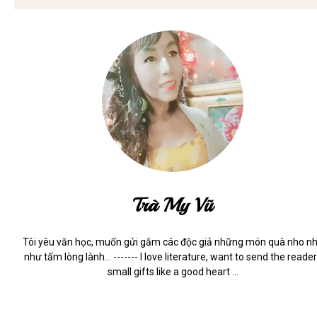
Trà My Vũ
Tôi yêu văn học, muốn gửi gắm các độc giả những món quà nho n
như tấm lòng lành... ------- I love literature, want to send the reade
small gifts like a good heart ...