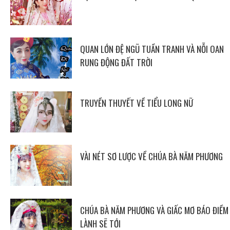
QUAN LỚN ĐỆ NGŨ TUẦN TRANH VÀ NỖI OAN
RUNG ĐỘNG ĐẤT TRỜI
TRUYỀN THUYẾT VỀ TIỂU LONG NỮ
VÀI NÉT SƠ LƯỢC VỀ CHÚA BÀ NĂM PHƯƠNG
CHÚA BÀ NĂM PHƯƠNG VÀ GIẤC MƠ BÁO ĐIỀM
LÀNH SẼ TỚI