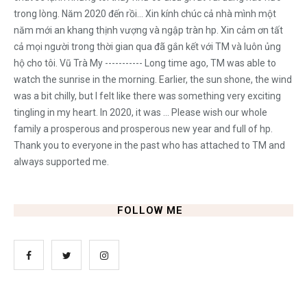
trong lòng. Năm 2020 đến rồi... Xin kính chúc cả nhà mình một
năm mới an khang thịnh vượng và ngập tràn hp. Xin cảm ơn tất
cả mọi người trong thời gian qua đã gắn kết với TM và luôn ủng
hộ cho tôi. Vũ Trà My ----------- Long time ago, TM was able to
watch the sunrise in the morning. Earlier, the sun shone, the wind
was a bit chilly, but I felt like there was something very exciting
tingling in my heart. In 2020, it was ... Please wish our whole
family a prosperous and prosperous new year and full of hp.
Thank you to everyone in the past who has attached to TM and
always supported me.
FOLLOW ME