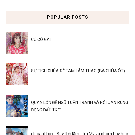
POPULAR POSTS
CÚ CÓ GAI
SỰ TÍCH CHÚA ĐỆ TAM LÂM THAO (BÀ CHÚA ÓT)
QUAN LỚN ĐỆ NGŨ TUẦN TRANH VÀ NỖI OAN RUNG
ĐỘNG ĐẤT TRỜI
elegant boy - Boy lịch lãm - tra My vu nhom boy hoc