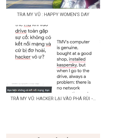
TRA MY VŨ : HAPPY WOMEN'S DAY
TRÀ MY VŨ: HACKER LẠI VÀO PHÁ RÙI -...