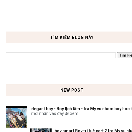
TÌM KIẾM BLOG NÀY
NEW POST
elegant boy - Boy lịch lãm - tra My vu nhom boy hoc 
mời nhấn vào đây để xem
boy smart Boy trí tuệ part 2 tra My vu n