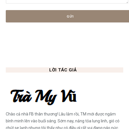
LỜI TÁC GIẢ
Chào cả nhà FB thân thương! Lâu lắm rồi, TM mới được ngắm
bình minh lên vào buổi sáng. Sớm nay, nắng tỏa lung linh, gió có
chút se lạnh nhưng tôi thấy như có điều gì rất vui đang náo nức