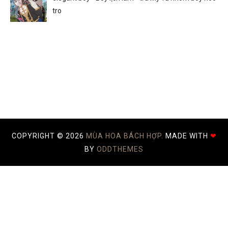
tro
COPYRIGHT ©
2026
MÙA HOA BÁCH HỢP.
MADE WITH
❤
BY
ODDTHEMES