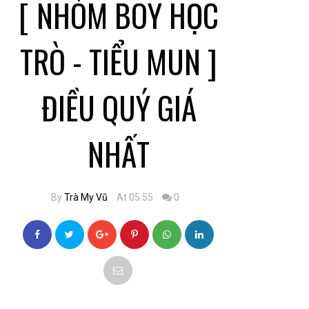
[ NHÓM BOY HỌC
TRÒ - TIỂU MUN ]
ĐIỀU QUÝ GIÁ
NHẤT
By
Trà My Vũ
At 05:55
0