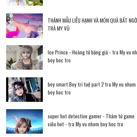
THÁNH MẪU LIỄU HẠNH VÀ MÓN QUÀ BẤT NGỜ
TRÀ MY VŨ
Ice Prince - Hoàng tử băng giá - tra My vu n
boy hoc tro
boy smart Boy trí tuệ part 2 tra My vu nhom
boy hoc tro
super hot detective gamer - Thám tử game
siêu hot - tra My vu nhom boy hoc tro