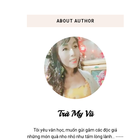
ABOUT AUTHOR
Trà My Vũ
Tôi yêu văn học, muốn gửi gắm các độc giả
những món quà nho nhỏ như tấm lòng lành... -----