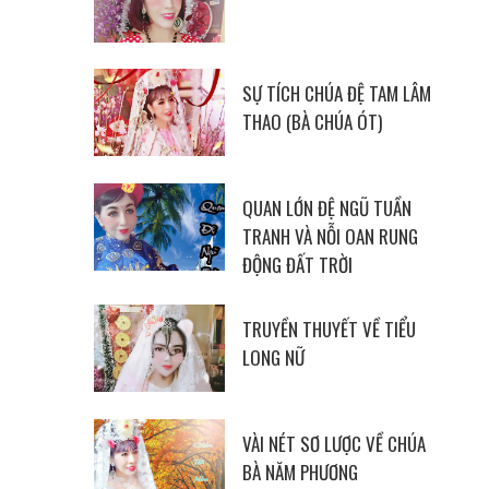
SỰ TÍCH CHÚA ĐỆ TAM LÂM
THAO (BÀ CHÚA ÓT)
QUAN LỚN ĐỆ NGŨ TUẦN
TRANH VÀ NỖI OAN RUNG
ĐỘNG ĐẤT TRỜI
TRUYỀN THUYẾT VỀ TIỂU
LONG NỮ
VÀI NÉT SƠ LƯỢC VỀ CHÚA
BÀ NĂM PHƯƠNG