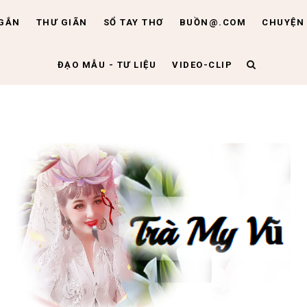
NGẮN
THƯ GIÃN
SỔ TAY THƠ
BUỒN@.COM
CHUYỆN 
ĐẠO MẪU - TƯ LIỆU
VIDEO-CLIP