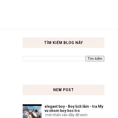
TÌM KIẾM BLOG NÀY
NEW POST
elegant boy - Boy lịch lãm - tra My
vu nhom boy hoc tro
mời nhấn vào đây để xem