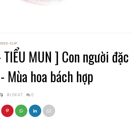
IDEO-CLIP
TIỂU MUN ] Con người đặc
ũ - Mùa hoa bách hợp
Vũ
At 04:47
0