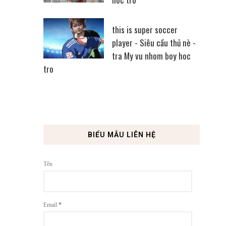
this is super soccer
player - Siêu cầu thủ nè -
tra My vu nhom boy hoc
tro
BIỂU MẪU LIÊN HỆ
Tên
Email
*