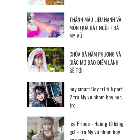
THÁNH MẪU LIỄU HẠNH VÀ
MÓN QUÀ BẤT NGỜ- TRÀ
MY VŨ
CHÚA BÀ NĂM PHƯƠNG VÀ
GIẤC MƠ BÁO ĐIỀM LÀNH
SẼ TỚI
boy smart Boy trí tuệ part
2 tra My vu nhom boy hoc
tro
Ice Prince - Hoàng tử băng
giá - tra My vu nhom boy
hoc tro