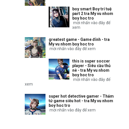
boy smart Boy trí tuệ
part 2 tra My vu nhom
boy hoc tro
mời nhấn vào đây để
xem
greatest game - Game đỉnh - tra
My vu nhom boy hoc tro
mời nhấn vào đây để xem
this is super soccer
player - Siêu cầu thủ
nè - tra My vu nhom
boy hoc tro
mời nhấn vào đây để
xem
super hot detective gamer - Thám
tử game siêu hot - tra My vu nhom
boy hoc tro
mời nhấn vào đây để xem