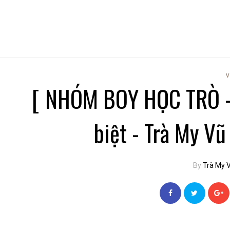
V
[ NHÓM BOY HỌC TRÒ - 
biệt - Trà My V
By
Trà My 