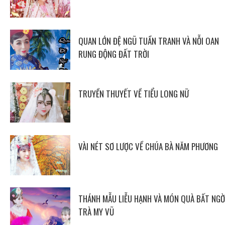
QUAN LỚN ĐỆ NGŨ TUẦN TRANH VÀ NỖI OAN
RUNG ĐỘNG ĐẤT TRỜI
TRUYỀN THUYẾT VỀ TIỂU LONG NỮ
VÀI NÉT SƠ LƯỢC VỀ CHÚA BÀ NĂM PHƯƠNG
THÁNH MẪU LIỄU HẠNH VÀ MÓN QUÀ BẤT NGỜ
TRÀ MY VŨ