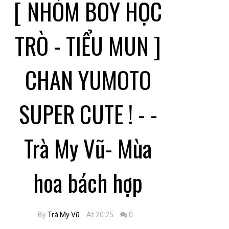
[ NHÓM BOY HỌC
TRÒ - TIỂU MUN ]
CHAN YUMOTO
SUPER CUTE ! - -
Trà My Vũ- Mùa
hoa bách hợp
By
Trà My Vũ
At 20:25
0