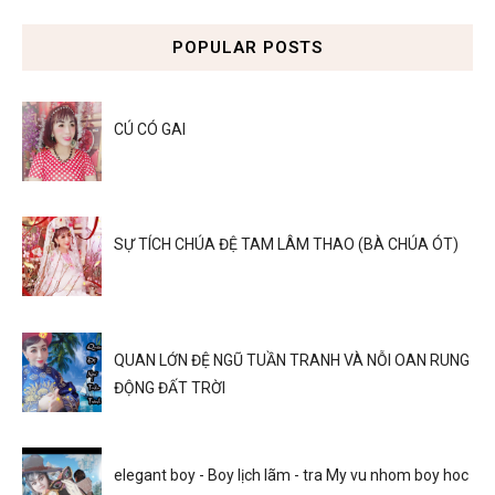
POPULAR POSTS
CÚ CÓ GAI
SỰ TÍCH CHÚA ĐỆ TAM LÂM THAO (BÀ CHÚA ÓT)
QUAN LỚN ĐỆ NGŨ TUẦN TRANH VÀ NỖI OAN RUNG
ĐỘNG ĐẤT TRỜI
elegant boy - Boy lịch lãm - tra My vu nhom boy hoc