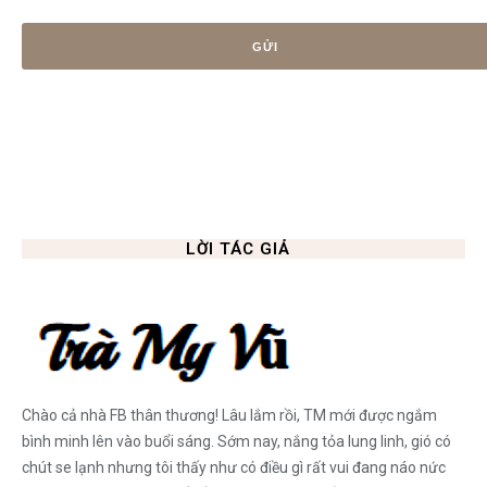
LỜI TÁC GIẢ
Chào cả nhà FB thân thương! Lâu lắm rồi, TM mới được ngắm
bình minh lên vào buổi sáng. Sớm nay, nắng tỏa lung linh, gió có
chút se lạnh nhưng tôi thấy như có điều gì rất vui đang náo nức