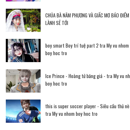
CHÚA BÀ NĂM PHƯƠNG VÀ GIẤC MƠ BÁO ĐIỀM
LÀNH SẼ TỚI
boy smart Boy trí tuệ part 2 tra My vu nhom
boy hoc tro
Ice Prince - Hoàng tử băng giá - tra My vu n
boy hoc tro
this is super soccer player - Siêu cầu thủ nè
tra My vu nhom boy hoc tro