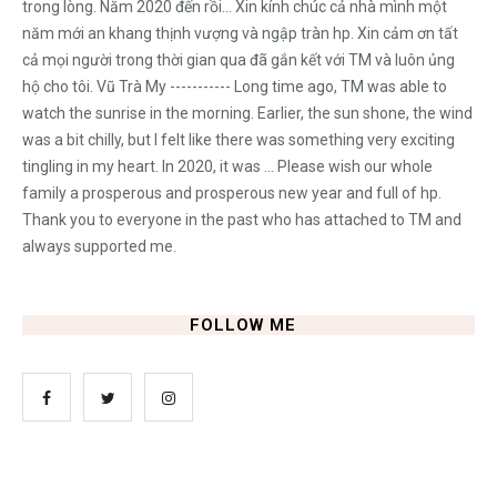
trong lòng. Năm 2020 đến rồi... Xin kính chúc cả nhà mình một
năm mới an khang thịnh vượng và ngập tràn hp. Xin cảm ơn tất
cả mọi người trong thời gian qua đã gắn kết với TM và luôn ủng
hộ cho tôi. Vũ Trà My ----------- Long time ago, TM was able to
watch the sunrise in the morning. Earlier, the sun shone, the wind
was a bit chilly, but I felt like there was something very exciting
tingling in my heart. In 2020, it was ... Please wish our whole
family a prosperous and prosperous new year and full of hp.
Thank you to everyone in the past who has attached to TM and
always supported me.
FOLLOW ME