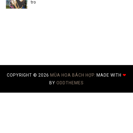
tro
COPYRIGHT ©
2026
MÙA HOA BÁCH HỢP.
MADE WITH
❤
BY
ODDTHEMES