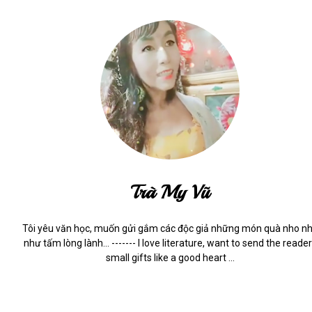
Trà My Vũ
Tôi yêu văn học, muốn gửi gắm các độc giả những món quà nho n
như tấm lòng lành... ------- I love literature, want to send the reade
small gifts like a good heart ...