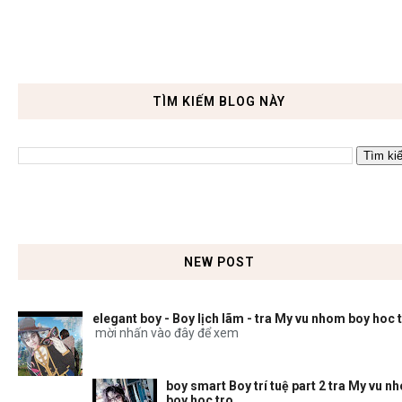
TÌM KIẾM BLOG NÀY
NEW POST
elegant boy - Boy lịch lãm - tra My vu nhom boy hoc 
mời nhấn vào đây để xem
boy smart Boy trí tuệ part 2 tra My vu n
boy hoc tro