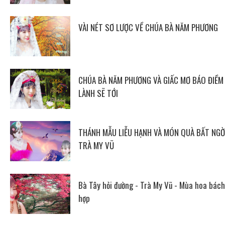
VÀI NÉT SƠ LƯỢC VỀ CHÚA BÀ NĂM PHƯƠNG
CHÚA BÀ NĂM PHƯƠNG VÀ GIẤC MƠ BÁO ĐIỀM
LÀNH SẼ TỚI
THÁNH MẪU LIỄU HẠNH VÀ MÓN QUÀ BẤT NGỜ
TRÀ MY VŨ
Bà Tây hỏi đường - Trà My Vũ - Mùa hoa bách
hợp