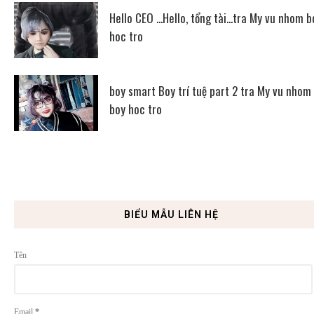
Hello CEO ...Hello, tổng tài...tra My vu nhom b
hoc tro
boy smart Boy trí tuệ part 2 tra My vu nhom
boy hoc tro
BIỂU MẪU LIÊN HỆ
Tên
Email
*