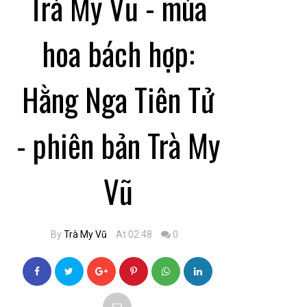
Trà My Vũ - mùa
hoa bách hợp:
Hằng Nga Tiên Tử
- phiên bản Trà My
Vũ
By
Trà My Vũ
At 02:48
0