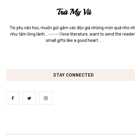
Trà My Vũ
Tôi yêu văn học, muốn gửi gắm các độc giả những món quà nho n
như tấm lòng lành... ------- I love literature, want to send the reade
small gifts like a good heart ...
STAY CONNECTED