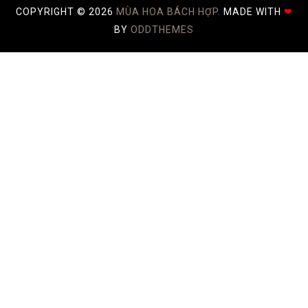
COPYRIGHT ©
2026
MÙA HOA BÁCH HỢP.
MADE WITH
❤
BY
ODDTHEMES