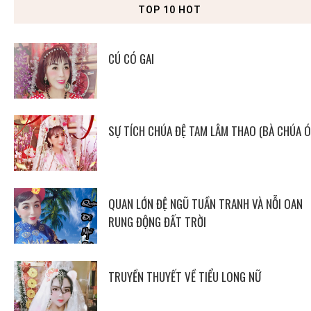
TOP 10 HOT
CÚ CÓ GAI
SỰ TÍCH CHÚA ĐỆ TAM LÂM THAO (BÀ CHÚA Ó
QUAN LỚN ĐỆ NGŨ TUẦN TRANH VÀ NỖI OAN
RUNG ĐỘNG ĐẤT TRỜI
TRUYỀN THUYẾT VỀ TIỂU LONG NỮ