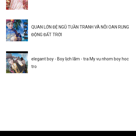
QUAN LỚN ĐỆ NGŨ TUẦN TRANH VÀ NỖI OAN RUNG
ĐỘNG ĐẤT TRỜI
elegant boy - Boy lịch lãm - tra My vu nhom boy hoc
tro