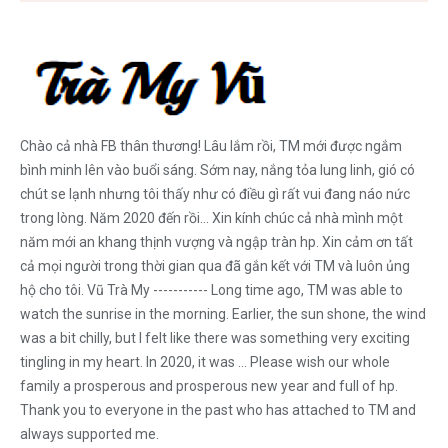
Chào cả nhà FB thân thương! Lâu lắm rồi, TM mới được ngắm
bình minh lên vào buổi sáng. Sớm nay, nắng tỏa lung linh, gió có
chút se lạnh nhưng tôi thấy như có điều gì rất vui đang náo nức
trong lòng. Năm 2020 đến rồi... Xin kính chúc cả nhà mình một
năm mới an khang thịnh vượng và ngập tràn hp. Xin cảm ơn tất
cả mọi người trong thời gian qua đã gắn kết với TM và luôn ủng
hộ cho tôi. Vũ Trà My ----------- Long time ago, TM was able to
watch the sunrise in the morning. Earlier, the sun shone, the wind
was a bit chilly, but I felt like there was something very exciting
tingling in my heart. In 2020, it was ... Please wish our whole
family a prosperous and prosperous new year and full of hp.
Thank you to everyone in the past who has attached to TM and
always supported me.