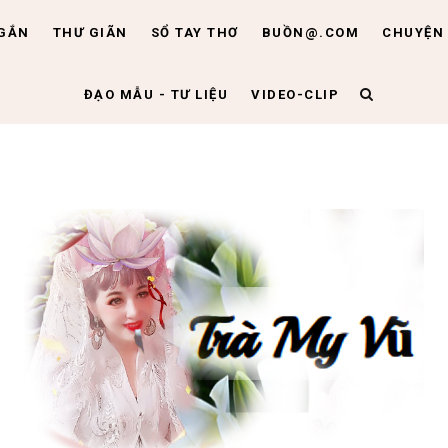
NGẮN
THƯ GIÃN
SỔ TAY THƠ
BUỒN@.COM
CHUYỆN 
ĐẠO MẪU - TƯ LIỆU
VIDEO-CLIP