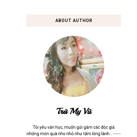
ABOUT AUTHOR
Trà My Vũ
Tôi yêu văn học, muốn gửi gắm các độc giả
những món quà nho nhỏ như tấm lòng lành... -----