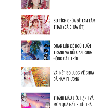
SỰ TÍCH CHÚA ĐỆ TAM LÂM
THAO (BÀ CHÚA ÓT)
QUAN LỚN ĐỆ NGŨ TUẦN
TRANH VÀ NỖI OAN RUNG
ĐỘNG ĐẤT TRỜI
VÀI NÉT SƠ LƯỢC VỀ CHÚA
BÀ NĂM PHƯƠNG
THÁNH MẪU LIỄU HẠNH VÀ
MÓN QUÀ BẤT NGỜ- TRÀ