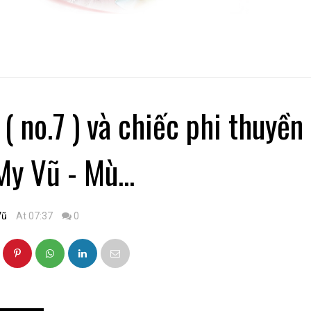
( no.7 ) và chiếc phi thuyền
My Vũ - Mù...
Vũ
At 07:37
0