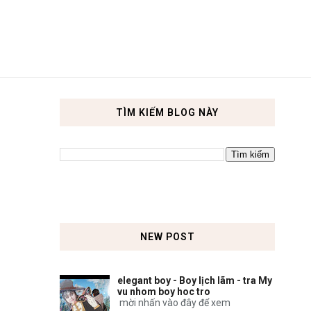
TÌM KIẾM BLOG NÀY
NEW POST
elegant boy - Boy lịch lãm - tra My
vu nhom boy hoc tro
mời nhấn vào đây để xem