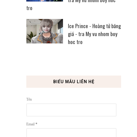
tro
Ice Prince - Hoàng tử băng
giá - tra My vu nhom boy
hoc tro
BIỂU MẪU LIÊN HỆ
Tên
Email
*