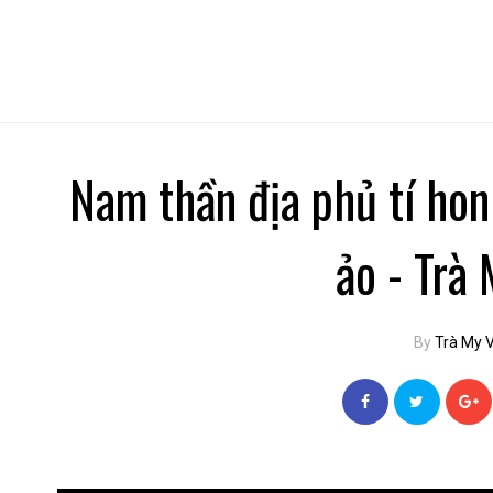
Nam thần địa phủ tí hon 
ảo - Trà 
By
Trà My 