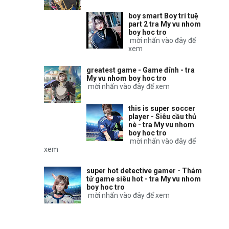
boy smart Boy trí tuệ
part 2 tra My vu nhom
boy hoc tro
mời nhấn vào đây để
xem
greatest game - Game đỉnh - tra
My vu nhom boy hoc tro
mời nhấn vào đây để xem
this is super soccer
player - Siêu cầu thủ
nè - tra My vu nhom
boy hoc tro
mời nhấn vào đây để
xem
super hot detective gamer - Thám
tử game siêu hot - tra My vu nhom
boy hoc tro
mời nhấn vào đây để xem