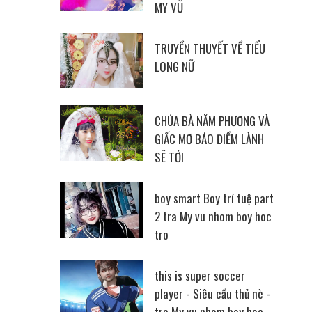
MY VŨ
TRUYỀN THUYẾT VỀ TIỂU
LONG NỮ
CHÚA BÀ NĂM PHƯƠNG VÀ
GIẤC MƠ BÁO ĐIỀM LÀNH
SẼ TỚI
boy smart Boy trí tuệ part
2 tra My vu nhom boy hoc
tro
this is super soccer
player - Siêu cầu thủ nè -
tra My vu nhom boy hoc