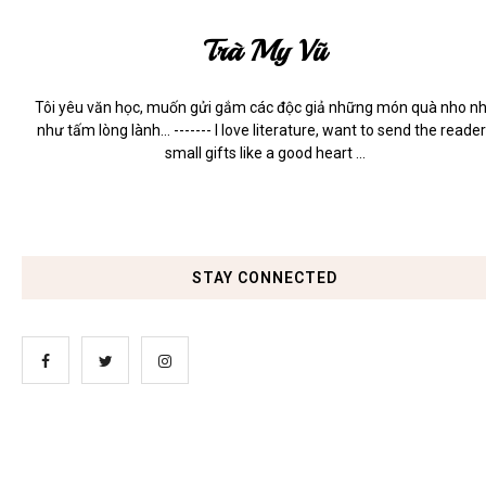
Trà My Vũ
Tôi yêu văn học, muốn gửi gắm các độc giả những món quà nho n
như tấm lòng lành... ------- I love literature, want to send the reade
small gifts like a good heart ...
STAY CONNECTED