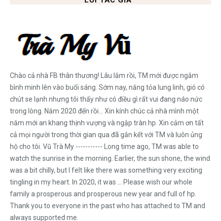
Chào cả nhà FB thân thương! Lâu lắm rồi, TM mới được ngắm
bình minh lên vào buổi sáng. Sớm nay, nắng tỏa lung linh, gió có
chút se lạnh nhưng tôi thấy như có điều gì rất vui đang náo nức
trong lòng. Năm 2020 đến rồi... Xin kính chúc cả nhà mình một
năm mới an khang thịnh vượng và ngập tràn hp. Xin cảm ơn tất
cả mọi người trong thời gian qua đã gắn kết với TM và luôn ủng
hộ cho tôi. Vũ Trà My ----------- Long time ago, TM was able to
watch the sunrise in the morning. Earlier, the sun shone, the wind
was a bit chilly, but I felt like there was something very exciting
tingling in my heart. In 2020, it was ... Please wish our whole
family a prosperous and prosperous new year and full of hp.
Thank you to everyone in the past who has attached to TM and
always supported me.