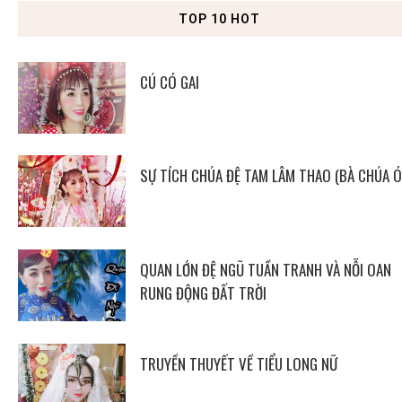
TOP 10 HOT
CÚ CÓ GAI
SỰ TÍCH CHÚA ĐỆ TAM LÂM THAO (BÀ CHÚA Ó
QUAN LỚN ĐỆ NGŨ TUẦN TRANH VÀ NỖI OAN
RUNG ĐỘNG ĐẤT TRỜI
TRUYỀN THUYẾT VỀ TIỂU LONG NỮ