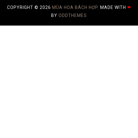
COPYRIGHT ©
2026
MÙA HOA BÁCH HỢP.
MADE WITH
❤
BY
ODDTHEMES