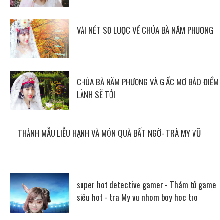
VÀI NÉT SƠ LƯỢC VỀ CHÚA BÀ NĂM PHƯƠNG
CHÚA BÀ NĂM PHƯƠNG VÀ GIẤC MƠ BÁO ĐIỀM
LÀNH SẼ TỚI
THÁNH MẪU LIỄU HẠNH VÀ MÓN QUÀ BẤT NGỜ- TRÀ MY VŨ
super hot detective gamer - Thám tử game
siêu hot - tra My vu nhom boy hoc tro