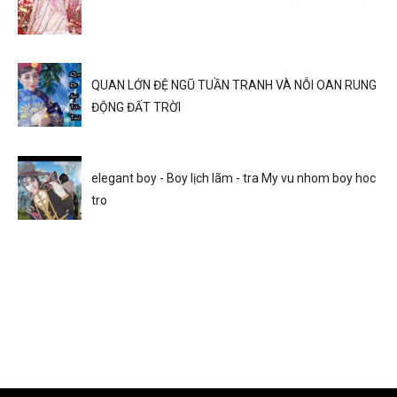
QUAN LỚN ĐỆ NGŨ TUẦN TRANH VÀ NỖI OAN RUNG
ĐỘNG ĐẤT TRỜI
elegant boy - Boy lịch lãm - tra My vu nhom boy hoc
tro