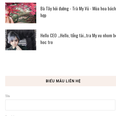
Bà Tây hỏi đường - Trà My Vũ - Mùa hoa bách
hợp
Hello CEO ...Hello, tổng tài...tra My vu nhom b
hoc tro
BIỂU MẪU LIÊN HỆ
Tên