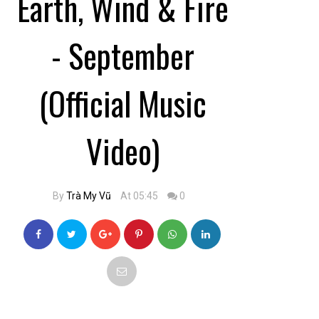
Earth, Wind & Fire
- September
(Official Music
Video)
By
Trà My Vũ
At 05:45
0