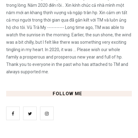
trong lòng. Năm 2020 đến rồi... Xin kính chúc cả nhà mình một
năm mới an khang thịnh vượng và ngập tràn hp. Xin cảm ơn tất
cả mọi người trong thời gian qua đã gắn kết với TM và luôn ủng
hộ cho tôi. Vũ Trà My ----------- Long time ago, TM was able to
watch the sunrise in the morning. Earlier, the sun shone, the wind
was a bit chilly, but I felt like there was something very exciting
tingling in my heart. In 2020, it was ... Please wish our whole
family a prosperous and prosperous new year and full of hp.
Thank you to everyone in the past who has attached to TM and
always supported me.
FOLLOW ME