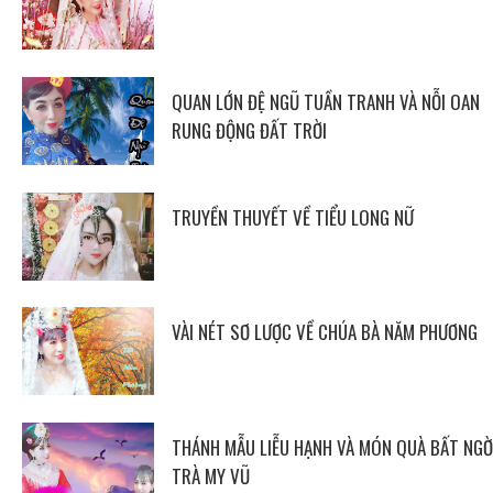
QUAN LỚN ĐỆ NGŨ TUẦN TRANH VÀ NỖI OAN
RUNG ĐỘNG ĐẤT TRỜI
TRUYỀN THUYẾT VỀ TIỂU LONG NỮ
VÀI NÉT SƠ LƯỢC VỀ CHÚA BÀ NĂM PHƯƠNG
THÁNH MẪU LIỄU HẠNH VÀ MÓN QUÀ BẤT NGỜ
TRÀ MY VŨ