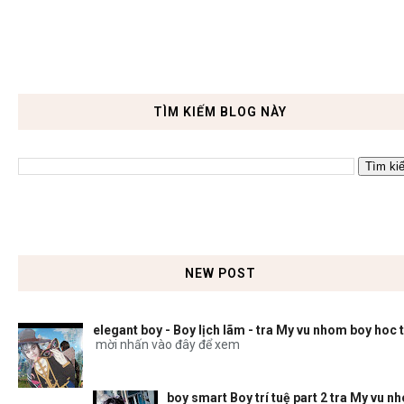
TÌM KIẾM BLOG NÀY
NEW POST
elegant boy - Boy lịch lãm - tra My vu nhom boy hoc 
mời nhấn vào đây để xem
boy smart Boy trí tuệ part 2 tra My vu n