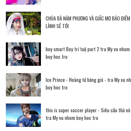
CHÚA BÀ NĂM PHƯƠNG VÀ GIẤC MƠ BÁO ĐIỀM
LÀNH SẼ TỚI
boy smart Boy trí tuệ part 2 tra My vu nhom
boy hoc tro
Ice Prince - Hoàng tử băng giá - tra My vu n
boy hoc tro
this is super soccer player - Siêu cầu thủ nè
tra My vu nhom boy hoc tro