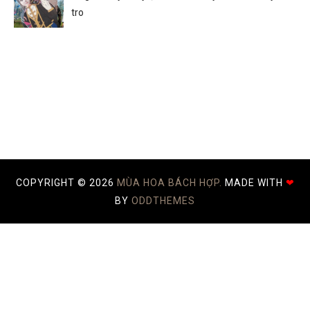
tro
COPYRIGHT ©
2026
MÙA HOA BÁCH HỢP.
MADE WITH
❤
BY
ODDTHEMES