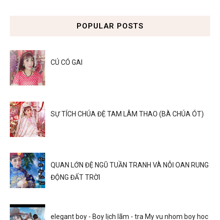
POPULAR POSTS
CÚ CÓ GAI
SỰ TÍCH CHÚA ĐỆ TAM LÂM THAO (BÀ CHÚA ÓT)
QUAN LỚN ĐỆ NGŨ TUẦN TRANH VÀ NỖI OAN RUNG
ĐỘNG ĐẤT TRỜI
elegant boy - Boy lịch lãm - tra My vu nhom boy hoc