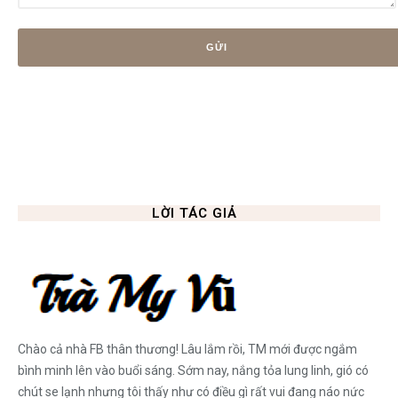
LỜI TÁC GIẢ
Chào cả nhà FB thân thương! Lâu lắm rồi, TM mới được ngắm
bình minh lên vào buổi sáng. Sớm nay, nắng tỏa lung linh, gió có
chút se lạnh nhưng tôi thấy như có điều gì rất vui đang náo nức