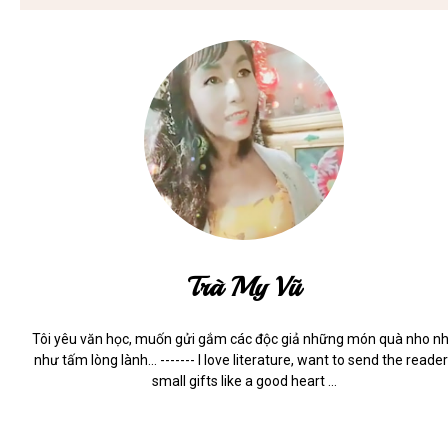
Trà My Vũ
Tôi yêu văn học, muốn gửi gắm các độc giả những món quà nho n
như tấm lòng lành... ------- I love literature, want to send the reade
small gifts like a good heart ...