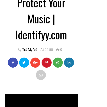
Protect Your
Music |
Identifyy.com
By
Trà My Vũ
At 22:55
0