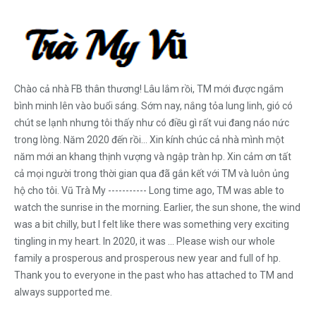
Chào cả nhà FB thân thương! Lâu lắm rồi, TM mới được ngắm
bình minh lên vào buổi sáng. Sớm nay, nắng tỏa lung linh, gió có
chút se lạnh nhưng tôi thấy như có điều gì rất vui đang náo nức
trong lòng. Năm 2020 đến rồi... Xin kính chúc cả nhà mình một
năm mới an khang thịnh vượng và ngập tràn hp. Xin cảm ơn tất
cả mọi người trong thời gian qua đã gắn kết với TM và luôn ủng
hộ cho tôi. Vũ Trà My ----------- Long time ago, TM was able to
watch the sunrise in the morning. Earlier, the sun shone, the wind
was a bit chilly, but I felt like there was something very exciting
tingling in my heart. In 2020, it was ... Please wish our whole
family a prosperous and prosperous new year and full of hp.
Thank you to everyone in the past who has attached to TM and
always supported me.