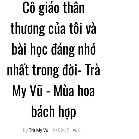
Cô giáo thân
thương của tôi và
bài học đáng nhớ
nhất trong đời- Trà
My Vũ - Mùa hoa
bách hợp
By
Trà My Vũ
At 08:17
0