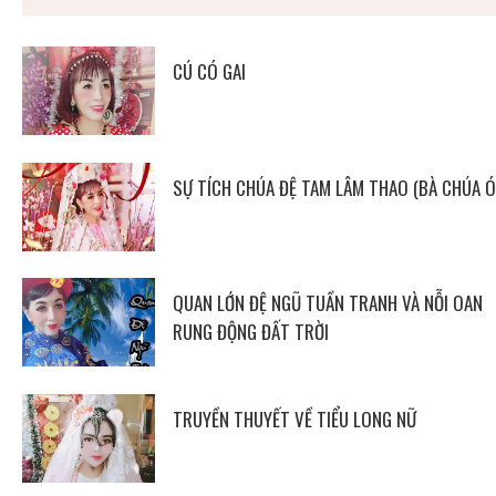
CÚ CÓ GAI
SỰ TÍCH CHÚA ĐỆ TAM LÂM THAO (BÀ CHÚA Ó
QUAN LỚN ĐỆ NGŨ TUẦN TRANH VÀ NỖI OAN
RUNG ĐỘNG ĐẤT TRỜI
TRUYỀN THUYẾT VỀ TIỂU LONG NỮ