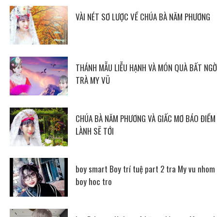
VÀI NÉT SƠ LƯỢC VỀ CHÚA BÀ NĂM PHƯƠNG
THÁNH MẪU LIỄU HẠNH VÀ MÓN QUÀ BẤT NGỜ
TRÀ MY VŨ
CHÚA BÀ NĂM PHƯƠNG VÀ GIẤC MƠ BÁO ĐIỀM
LÀNH SẼ TỚI
boy smart Boy trí tuệ part 2 tra My vu nhom
boy hoc tro