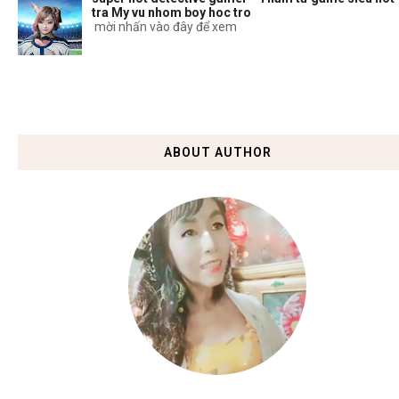
tra My vu nhom boy hoc tro
mời nhấn vào đây để xem
ABOUT AUTHOR