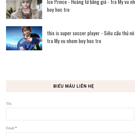
Ice Prince - Hoàng tử băng giá - tra My vu n
boy hoc tro
this is super soccer player - Siêu cầu thủ nè
tra My vu nhom boy hoc tro
BIỂU MẪU LIÊN HỆ
Tên
Email
*