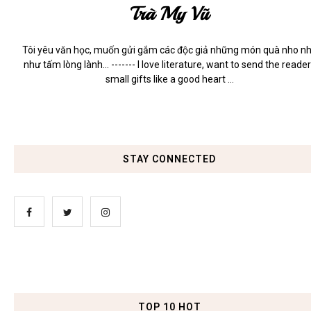
Trà My Vũ
Tôi yêu văn học, muốn gửi gắm các độc giả những món quà nho n
như tấm lòng lành... ------- I love literature, want to send the reade
small gifts like a good heart ...
STAY CONNECTED
TOP 10 HOT