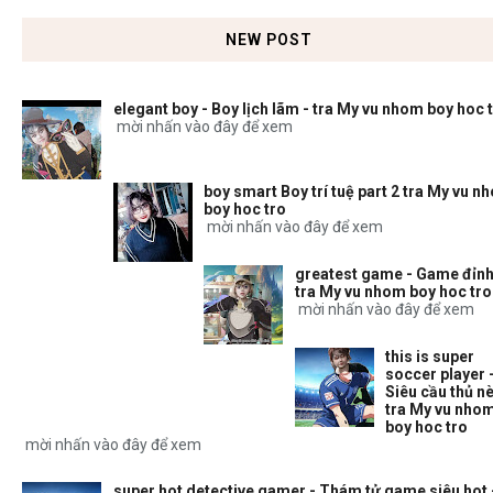
NEW POST
elegant boy - Boy lịch lãm - tra My vu nhom boy hoc 
mời nhấn vào đây để xem
boy smart Boy trí tuệ part 2 tra My vu n
boy hoc tro
mời nhấn vào đây để xem
greatest game - Game đỉnh
tra My vu nhom boy hoc tro
mời nhấn vào đây để xem
this is super
soccer player 
Siêu cầu thủ nè
tra My vu nho
boy hoc tro
mời nhấn vào đây để xem
super hot detective gamer - Thám tử game siêu hot 