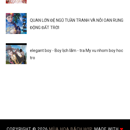
QUAN LỚN ĐỆ NGŨ TUẦN TRANH VÀ NỖI OAN RUNG
ĐỘNG ĐẤT TRỜI
elegant boy - Boy lịch lãm - tra My vu nhom boy hoc
tro
COPYRIGHT ©
2026
MÙA HOA BÁCH HỢP.
MADE WITH
❤