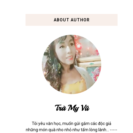
ABOUT AUTHOR
Trà My Vũ
Tôi yêu văn học, muốn gửi gắm các độc giả
những món quà nho nhỏ như tấm lòng lành... -----