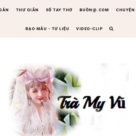
NGẮN
THƯ GIÃN
SỔ TAY THƠ
BUỒN@.COM
CHUYỆN 
ĐẠO MẪU - TƯ LIỆU
VIDEO-CLIP