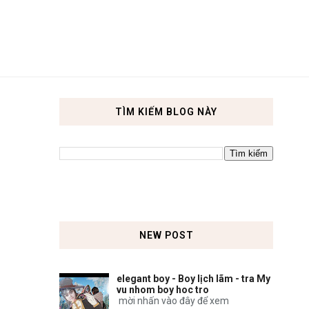
TÌM KIẾM BLOG NÀY
NEW POST
elegant boy - Boy lịch lãm - tra My
vu nhom boy hoc tro
mời nhấn vào đây để xem