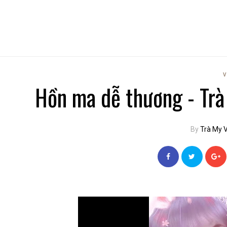
V
Hồn ma dễ thương - Trà
By
Trà My 