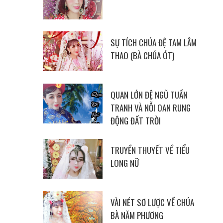
SỰ TÍCH CHÚA ĐỆ TAM LÂM
THAO (BÀ CHÚA ÓT)
QUAN LỚN ĐỆ NGŨ TUẦN
TRANH VÀ NỖI OAN RUNG
ĐỘNG ĐẤT TRỜI
TRUYỀN THUYẾT VỀ TIỂU
LONG NỮ
VÀI NÉT SƠ LƯỢC VỀ CHÚA
BÀ NĂM PHƯƠNG