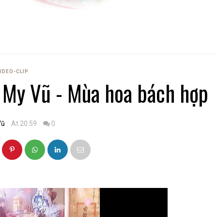
IDEO-CLIP
 My Vũ - Mùa hoa bách hợp
Vũ
At 20:59
0