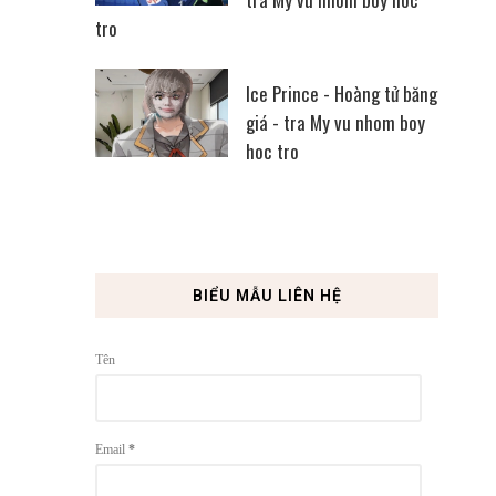
tro
Ice Prince - Hoàng tử băng
giá - tra My vu nhom boy
hoc tro
BIỂU MẪU LIÊN HỆ
Tên
Email
*