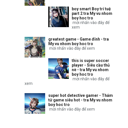
boy smart Boy trí tuệ
part 2 tra My vu nhom
boy hoc tro
mời nhấn vào đây để
xem
greatest game - Game đỉnh - tra
My vu nhom boy hoc tro
mời nhấn vào đây để xem
this is super soccer
player - Siêu cầu thủ
nè - tra My vu nhom
boy hoc tro
mời nhấn vào đây để
xem
super hot detective gamer - Thám
tử game siêu hot - tra My vu nhom
boy hoc tro
mời nhấn vào đây để xem