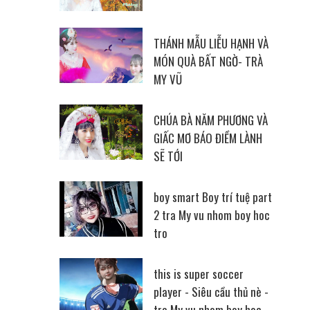
THÁNH MẪU LIỄU HẠNH VÀ
MÓN QUÀ BẤT NGỜ- TRÀ
MY VŨ
CHÚA BÀ NĂM PHƯƠNG VÀ
GIẤC MƠ BÁO ĐIỀM LÀNH
SẼ TỚI
boy smart Boy trí tuệ part
2 tra My vu nhom boy hoc
tro
this is super soccer
player - Siêu cầu thủ nè -
tra My vu nhom boy hoc