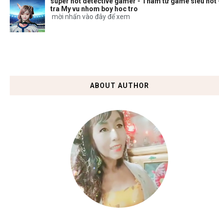
super hot detective gamer - Thám tử game siêu hot 
tra My vu nhom boy hoc tro
mời nhấn vào đây để xem
ABOUT AUTHOR