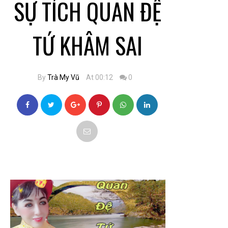
SỰ TÍCH QUAN ĐỆ
TỨ KHÂM SAI
By
Trà My Vũ
At 00:12
0