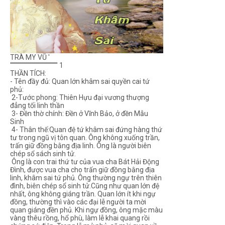
TRÀ MY VŨ '
''''''''''''''''''''''''''''''''''''''''''''''' 1
THẦN TÍCH:
- Tên đầy đủ: Quan lớn khâm sai quyền cai tứ
phủ:
2-Tước phong: Thiên Hựu đại vương thượng
đẳng tối linh thần
3- Đền thờ chính: Đền ở Vĩnh Bảo, ở đền Mẫu
Sinh
4- Thân thế:Quan đệ tứ khâm sai đứng hàng thứ
tư trong ngũ vị tôn quan. Ông không xuống trần,
trấn giữ đồng bằng địa linh. Ông là người biên
chép sổ sách sinh tử.
Ông là con trai thứ tư của vua cha Bát Hải Động
Đình, được vua cha cho trấn giữ đồng bằng địa
linh, khâm sai tứ phủ. Ông thường ngự trên thiên
đình, biên chép sổ sinh tử.Cũng như quan lớn đệ
nhất, ông không giáng trần. Quan lớn ít khi ngự
đồng, thường thì vào các đại lễ người ta mời
quan giáng đền phủ. Khi ngự đồng, ông mặc màu
vàng thêu rồng, hổ phù, làm lễ khai quang rồi