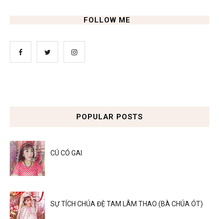
FOLLOW ME
POPULAR POSTS
CÚ CÓ GAI
SỰ TÍCH CHÚA ĐỆ TAM LÂM THAO (BÀ CHÚA ÓT)