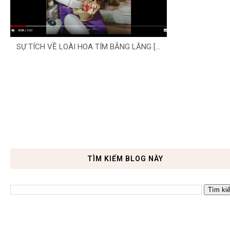
SỰ TÍCH VỀ LOÀI HOA TÍM BẰNG LĂNG [...
TÌM KIẾM BLOG NÀY