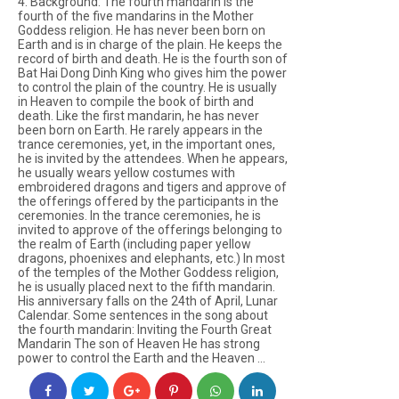
4. Background: The fourth mandarin is the
fourth of the five mandarins in the Mother
Goddess religion. He has never been born on
Earth and is in charge of the plain. He keeps the
record of birth and death. He is the fourth son of
Bat Hai Dong Dinh King who gives him the power
to control the plain of the country. He is usually
in Heaven to compile the book of birth and
death. Like the first mandarin, he has never
been born on Earth. He rarely appears in the
trance ceremonies, yet, in the important ones,
he is invited by the attendees. When he appears,
he usually wears yellow costumes with
embroidered dragons and tigers and approve of
the offerings offered by the participants in the
ceremonies. In the trance ceremonies, he is
invited to approve of the offerings belonging to
the realm of Earth (including paper yellow
dragons, phoenixes and elephants, etc.) In most
of the temples of the Mother Goddess religion,
he is usually placed next to the fifth mandarin.
His anniversary falls on the 24th of April, Lunar
Calendar. Some sentences in the song about
the fourth mandarin: Inviting the Fourth Great
Mandarin The son of Heaven He has strong
power to control the Earth and the Heaven ...