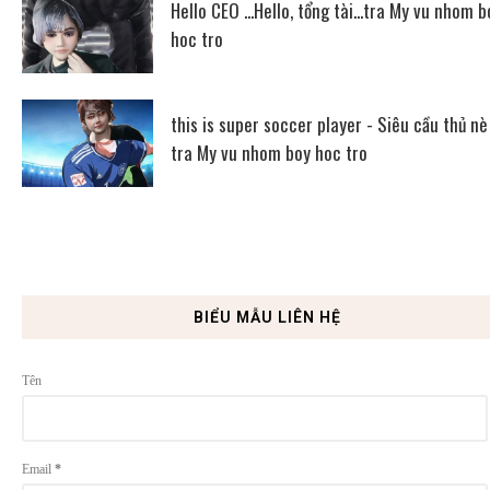
Hello CEO ...Hello, tổng tài...tra My vu nhom b
hoc tro
this is super soccer player - Siêu cầu thủ nè
tra My vu nhom boy hoc tro
BIỂU MẪU LIÊN HỆ
Tên
Email
*