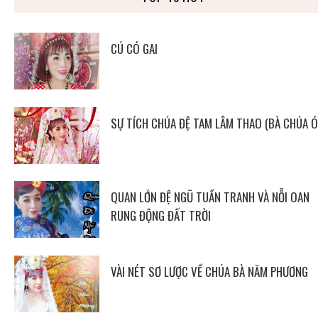
CÚ CÓ GAI
SỰ TÍCH CHÚA ĐỆ TAM LÂM THAO (BÀ CHÚA Ó
QUAN LỚN ĐỆ NGŨ TUẦN TRANH VÀ NỖI OAN
RUNG ĐỘNG ĐẤT TRỜI
VÀI NÉT SƠ LƯỢC VỀ CHÚA BÀ NĂM PHƯƠNG