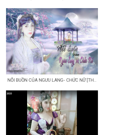
NỖI BUỒN CỦA NGƯU LANG- CHỨC NỮ [TH...