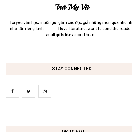
Trà My Vũ
Tôi yêu văn học, muốn gửi gắm các độc giả những món quà nho n
như tấm lòng lành... ------- I love literature, want to send the reade
small gifts like a good heart ...
STAY CONNECTED
TOP 10 HOT