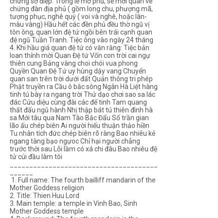
chứng sớ điệp. Trong lễ mở phủ, sẽ mời quan về
chứng đàn địa phủ ( gồm long chu, phượng mã,
tượng phục, nghê quỳ ( voi và nghê, hoặc lân-
màu vàng) Hầu hết các đền phủ đều thờ ngũ vị
tôn ông, quan lớn đệ tứ ngồi bên trái cạnh quan
đệ ngũ Tuần Tranh. Tiệc ông vào ngày 24 tháng
4. Khi hầu giá quan đệ tứ có văn rằng: Tiệc bản
loan thỉnh mời Quan Đệ tứ Vốn con trời cai ngự
thiên cung Bảng vàng choi chói vua phong
Quyền Quan Đệ Tứ uy hùng dậy vang Chuyển
quan san trên trời dưới đất Quản thông tri phép
Phật truyền ra Cầu ô bắc sông Ngân Hà Liệt hàng
tinh tú bày ra ngang trời Thử dạo chơi sao sa lác
đác Cửu diệu cùng đài các đế tinh Tam quang
thất đẩu ngũ hành Nhị thập bát tú thiên đình hà
sa Mới tâu qua Nam Tào Bắc Đẩu Số trần gian
lão ấu chép biên Ai người hiếu thuận thảo hiền
Tu nhân tích đức chép biên rõ ràng Bao nhiêu kẻ
ngang tàng bạo ngựoc Chỉ hại người chẳng
trước thời sau Lỗi lầm có xá chi đâu Bao nhiêu đệ
tử cúi đầu làm tôi
______________________________________
______
1. Full name: The fourth bailliff mandarin of the
Mother Goddess religion
2. Title: Thien Huu Lord
3. Main temple: a temple in Vinh Bao, Sinh
Mother Goddess temple