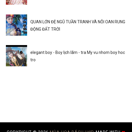
QUAN LỚN ĐỆ NGŨ TUẦN TRANH VÀ NỖI OAN RUNG
ĐỘNG ĐẤT TRỜI
elegant boy - Boy lịch lãm - tra My vu nhom boy hoc
tro