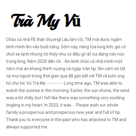
Chào cả nhà FB thân thương! Lâu lắm rồi, TM mới được ngắm
bình minh lên vào buổi sáng. Sớm nay, nắng tỏa lung linh, gió có
chút se lạnh nhưng tôi thấy như có điều gì rất vui đang náo nức
trong lòng. Năm 2020 đến rồi... Xin kính chúc cả nhà mình một
năm mới an khang thịnh vượng và ngập tràn hp. Xin cảm ơn tất
cả mọi người trong thời gian qua đã gắn kết với TM và luôn ủng
hộ cho tôi. Vũ Trà My ----------- Long time ago, TM was able to
watch the sunrise in the morning. Earlier, the sun shone, the wind
was a bit chilly, but I felt like there was something very exciting
tingling in my heart. In 2020, it was ... Please wish our whole
family a prosperous and prosperous new year and full of hp.
Thank you to everyone in the past who has attached to TM and
always supported me.