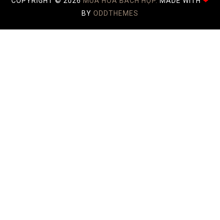
COPYRIGHT ©
2026
MÙA HOA BÁCH HỢP.
MADE WITH
❤
BY
ODDTHEMES