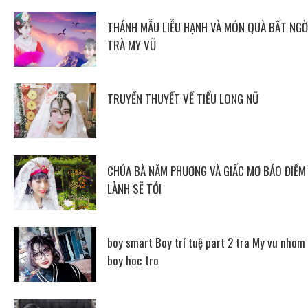
THÁNH MẪU LIỄU HẠNH VÀ MÓN QUÀ BẤT NGỜ
TRÀ MY VŨ
TRUYỀN THUYẾT VỀ TIỂU LONG NỮ
CHÚA BÀ NĂM PHƯƠNG VÀ GIẤC MƠ BÁO ĐIỀM
LÀNH SẼ TỚI
boy smart Boy trí tuệ part 2 tra My vu nhom
boy hoc tro