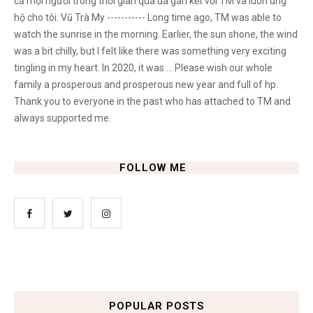
cả mọi người trong thời gian qua đã gắn kết với TM và luôn ủng
hộ cho tôi. Vũ Trà My ----------- Long time ago, TM was able to
watch the sunrise in the morning. Earlier, the sun shone, the wind
was a bit chilly, but I felt like there was something very exciting
tingling in my heart. In 2020, it was ... Please wish our whole
family a prosperous and prosperous new year and full of hp.
Thank you to everyone in the past who has attached to TM and
always supported me.
FOLLOW ME
POPULAR POSTS