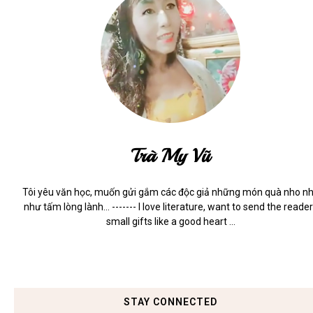
Trà My Vũ
Tôi yêu văn học, muốn gửi gắm các độc giả những món quà nho n
như tấm lòng lành... ------- I love literature, want to send the reade
small gifts like a good heart ...
STAY CONNECTED