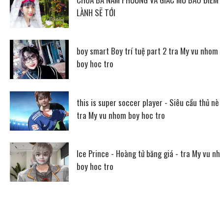
LÀNH SẼ TỚI
boy smart Boy trí tuệ part 2 tra My vu nhom
boy hoc tro
this is super soccer player - Siêu cầu thủ nè
tra My vu nhom boy hoc tro
Ice Prince - Hoàng tử băng giá - tra My vu n
boy hoc tro