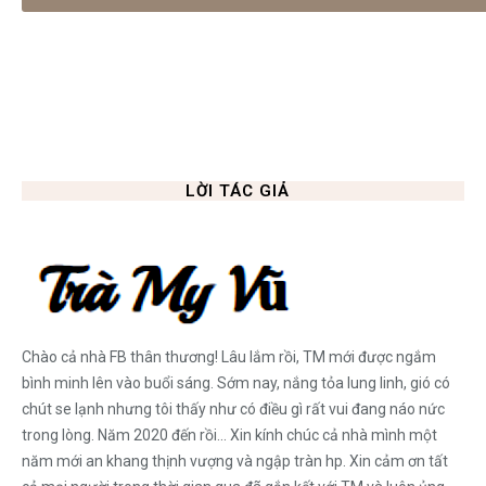
LỜI TÁC GIẢ
Chào cả nhà FB thân thương! Lâu lắm rồi, TM mới được ngắm
bình minh lên vào buổi sáng. Sớm nay, nắng tỏa lung linh, gió có
chút se lạnh nhưng tôi thấy như có điều gì rất vui đang náo nức
trong lòng. Năm 2020 đến rồi... Xin kính chúc cả nhà mình một
năm mới an khang thịnh vượng và ngập tràn hp. Xin cảm ơn tất