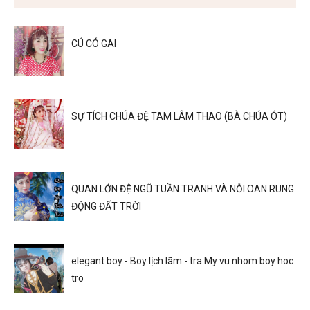
CÚ CÓ GAI
SỰ TÍCH CHÚA ĐỆ TAM LÂM THAO (BÀ CHÚA ÓT)
QUAN LỚN ĐỆ NGŨ TUẦN TRANH VÀ NỖI OAN RUNG
ĐỘNG ĐẤT TRỜI
elegant boy - Boy lịch lãm - tra My vu nhom boy hoc
tro