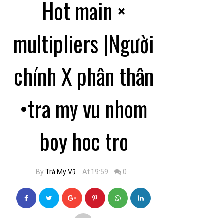
Hot main ×
multipliers |Người
chính X phân thân
•tra my vu nhom
boy hoc tro
By
Trà My Vũ
At 19:59
0