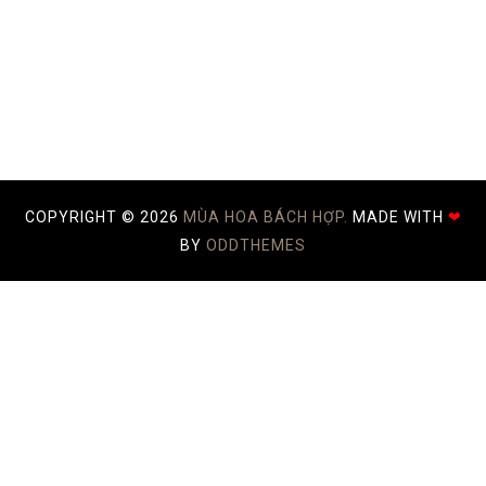
COPYRIGHT ©
2026
MÙA HOA BÁCH HỢP.
MADE WITH
❤
BY
ODDTHEMES