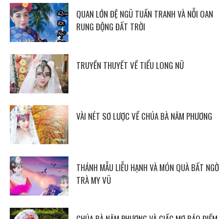
QUAN LỚN ĐỆ NGŨ TUẦN TRANH VÀ NỖI OAN
RUNG ĐỘNG ĐẤT TRỜI
TRUYỀN THUYẾT VỀ TIỂU LONG NỮ
VÀI NÉT SƠ LƯỢC VỀ CHÚA BÀ NĂM PHƯƠNG
THÁNH MẪU LIỄU HẠNH VÀ MÓN QUÀ BẤT NGỜ
TRÀ MY VŨ
CHÚA BÀ NĂM PHƯƠNG VÀ GIẤC MƠ BÁO ĐIỀM