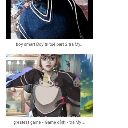
boy smart Boy trí tuệ part 2 tra My...
greatest game - Game đỉnh - tra My ...